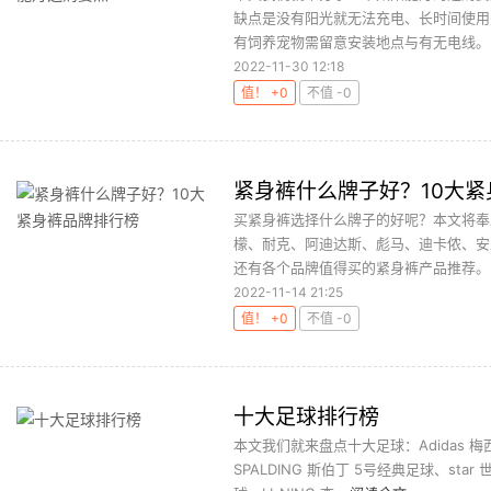
缺点是没有阳光就无法充电、长时间使用
有饲养宠物需留意安装地点与有无电线。..
2022-11-30 12:18
值！ +0
不值 -0
紧身裤什么牌子好？10大
买紧身裤选择什么牌子的好呢？本文将奉
檬、耐克、阿迪达斯、彪马、迪卡侬、安
还有各个品牌值得买的紧身裤产品推荐。..
2022-11-14 21:25
值！ +0
不值 -0
十大足球排行榜
本文我们就来盘点十大足球：Adidas 梅
SPALDING 斯伯丁 5号经典足球、sta