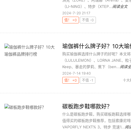
洲克（ZOKE）、阿瑞娜（Arena）、斐
（LI-NING）、特步（XTEP...
阅读全文
2024-7-20 21:17
值！ +0
不值 -0
瑜伽裤什么牌子好？10大
购买瑜伽裤选择什么牌子的好呢？本文将
（LULULEMON）、LORNA JANE、粒子
Keep、暴走的萝莉、蕉下（ben...
阅读
2024-7-14 19:40
值！ +0
不值 -1
十大
碳板跑步鞋哪款好？
什么是碳板跑步鞋，购买碳板跑鞋选择哪
值得买的碳板跑步鞋推荐，包括索康尼啡鹏4、阿
VAPORFLY NEXT% 3、特步 竞速1...
阅