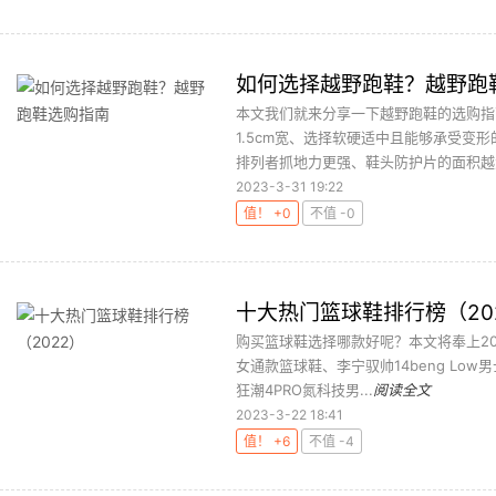
如何选择越野跑鞋？越野跑
本文我们就来分享一下越野跑鞋的选购指
1.5cm宽、选择软硬适中且能够承受变
排列者抓地力更强、鞋头防护片的面积越大
2023-3-31 19:22
值！ +0
不值 -0
十大热门篮球鞋排行榜（20
购买篮球鞋选择哪款好呢？本文将奉上2022
女通款篮球鞋、李宁驭帅14beng Low男
狂潮4PRO氮科技男...
阅读全文
2023-3-22 18:41
值！ +6
不值 -4