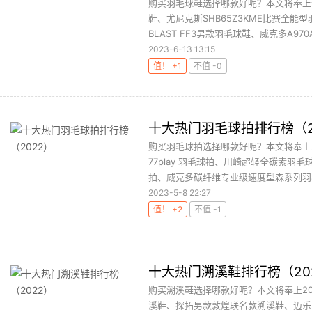
购买羽毛球鞋选择哪款好呢？本文将奉上
鞋、尤尼克斯SHB65Z3KME比赛全能
BLAST FF3男款羽毛球鞋、威克多A970AC
2023-6-13 13:15
值！ +1
不值 -0
十大热门羽毛球拍排行榜（2
购买羽毛球拍选择哪款好呢？本文将奉上2
77play 羽毛球拍、川崎超轻全碳素羽
拍、威克多碳纤维专业级速度型森系列羽毛
2023-5-8 22:27
值！ +2
不值 -1
十大热门溯溪鞋排行榜（20
购买溯溪鞋选择哪款好呢？本文将奉上202
溪鞋、探拓男款敦煌联名款溯溪鞋、迈乐 A