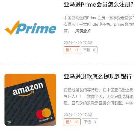
亚马逊Prime会员怎么注册
中国亚马逊的Prime会员一直享受着诸
次借阅上千本Kindle电子书。prim
题。...
阅读全文
2021-1-20 17:33
值！ +1
不值 -0
亚马逊退款怎么提现到银行
在经过漫长的等待后，在中国亚马逊上海
气死人！！！犹豫半天，无奈只能选择退
现，亚马逊的退款是直接充值到账户中的。
2021-1-20 17:33
值！ +0
不值 -0