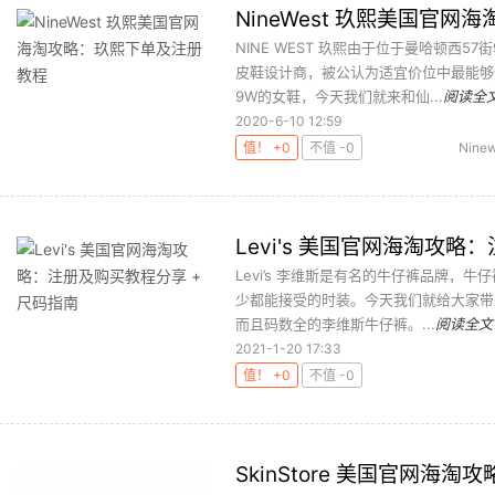
NineWest 玖熙美国官
NINE WEST 玖熙由于位于曼哈顿西57街9
皮鞋设计商，被公认为适宜价位中最能够
9W的女鞋，今天我们就来和仙...
阅读全
2020-6-10 12:59
值！ +0
不值 -0
Nine
Levi's 美国官网海淘攻略
Levi’s 李维斯是有名的牛仔裤品牌，
少都能接受的时装。今天我们就给大家带
而且码数全的李维斯牛仔裤。...
阅读全文
2021-1-20 17:33
值！ +0
不值 -0
SkinStore 美国官网海