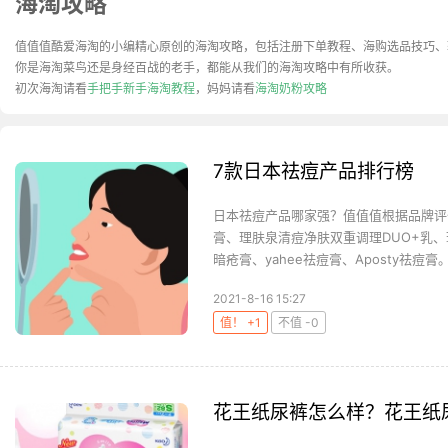
海淘攻略
值值值酷爱海淘的小编精心原创的海淘攻略，包括注册下单教程、海购选品技巧、
你是海淘菜鸟还是身经百战的老手，都能从我们的海淘攻略中有所收获。
初次海淘请看
手把手新手海淘教程
，妈妈请看
海淘奶粉攻略
7款日本祛痘产品排行榜
日本祛痘产品哪家强？值值值根据品牌评
膏、理肤泉清痘净肤双重调理DUO+乳
暗疮膏、yahee祛痘膏、Aposty祛痘膏。
2021-8-16 15:27
值！ +1
不值 -0
花王纸尿裤怎么样？花王纸