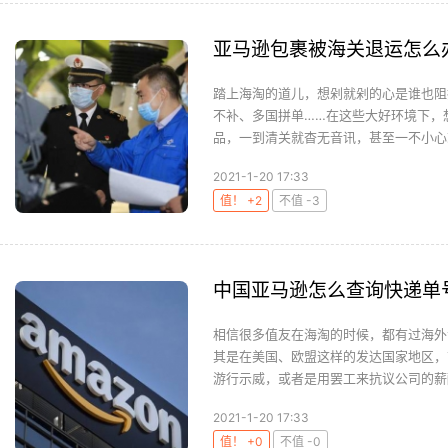
亚马逊包裹被海关退运怎么
踏上海淘的道儿，想剁就剁的心是谁也阻挡
不补、多国拼单……在这些大好环境下，
品，一到清关就杳无音讯，甚至一不小心就
2021-1-20 17:33
值！ +2
不值 -3
中国亚马逊怎么查询快递单
相信很多值友在海淘的时候，都有过海外
其是在美国、欧盟这样的发达国家地区，
游行示威，或者是用罢工来抗议公司的薪酬
2021-1-20 17:33
值！ +0
不值 -0