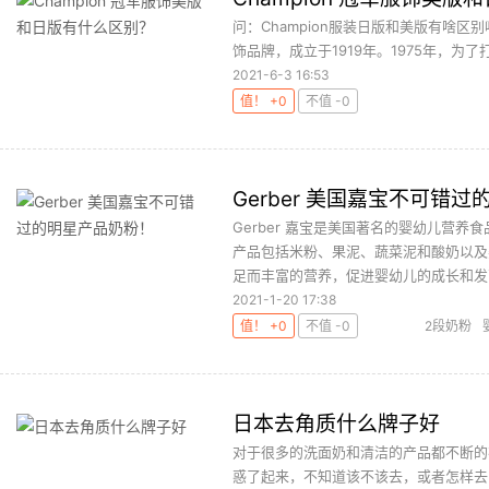
问：Champion服装日版和美版有啥区别
饰品牌，成立于1919年。1975年，为了
Champion便有了美国主线和...
阅读全文
2021-6-3 16:53
值！ +0
不值 -0
Gerber 美国嘉宝不可错
Gerber 嘉宝是美国著名的婴幼儿营养
产品包括米粉、果泥、蔬菜泥和酸奶以及
足而丰富的营养，促进婴幼儿的成长和发育。 
2021-1-20 17:38
值！ +0
不值 -0
2段奶粉
日本去角质什么牌子好
对于很多的洗面奶和清洁的产品都不断的
惑了起来，不知道该不该去，或者怎样去