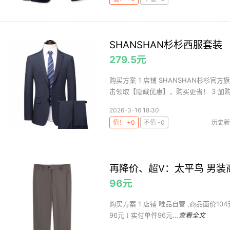
SHANSHAN杉杉西服套装
279.5元
购买方案 1 店铺 SHANSHAN杉杉官方
击领取【隐藏优惠】，购买更省！ 3 加购.
2026-3-16 18:30
值！ +0
不值 -0
历史新
再降价、超V：太平鸟 男装
96元
购买方案 1 店铺 唯品自营 ,商品面价104元 
96元 ( 实付单件96元...
查看全文