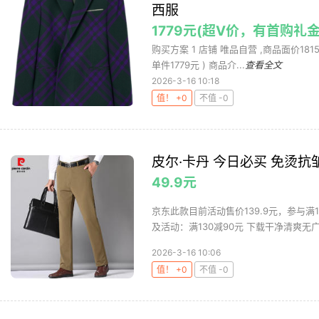
西服
1779元(超V价，有首购礼
购买方案 1 店铺 唯品自营 ,商品面价1815元 
单件1779元 ) 商品介...
查看全文
2026-3-16 10:18
值！ +0
不值 -0
皮尔·卡丹 今日必买 免烫
49.9元
京东此款目前活动售价139.9元，参与满1
及活动：满130减90元 下载干净清爽无广告
2026-3-16 10:06
值！ +0
不值 -0