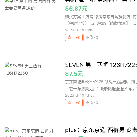
86.87元
购买方案 1 店铺 柒牌京东自营旗舰店 ,商品面
（领取链接） 点击领取【隐藏优惠】，..
2026-3-19 16:06
值！ +0
不值 -0
SEVEN 男士西裤 126H722
87.5元
京东商城此款售价175.领5折优惠卷。到
下载干净清爽无广告的网购值值值App，第
2026-3-19 13:07
值！ +0
不值 -0
plus：京东京造 西裤男 