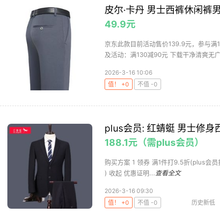
皮尔·卡丹 男士西裤休闲裤
49.9元
京东此款目前活动售价139.9元，参与满1
及活动：满130减90元 下载干净清爽无广告
2026-3-16 10:06
值！ +0
不值 -0
plus会员: 红蜻蜓 男士修身
188.1元（需plus会员）
购买方案 1 领券 满1件打9.5折(plus会员折扣
) 收起 优惠证明...
查看全文
2026-3-16 09:30
值！ +0
不值 -0
历史新低