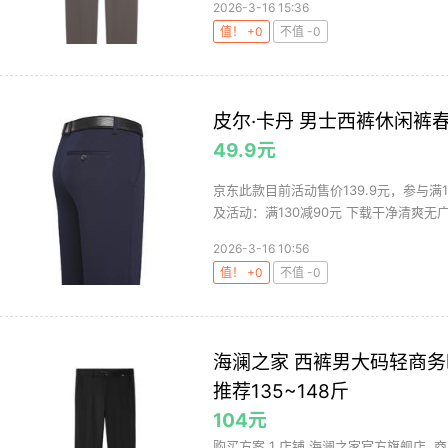
2026-3-16 15:36
值！ +0
不值 -0
皮尔·卡丹 男士西裤休闲裤
49.9元
京东此款目前活动售价139.9元，参与满1
及活动：满130减90元 下载干净清爽无广告
2026-3-16 10:56
值！ +0
不值 -0
海澜之家 西裤男大码轻商务时尚
推荐135~148斤
104元
购买方案 1 店铺 海澜之家官方旗舰店 ,商品