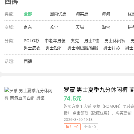
西裤
类型：
全部
国内优惠
淘实惠
海淘
优
商城：
京东
苏宁
天猫
淘宝
拼
分类：
POLO衫
中老年男装
夹克
男士T恤
男士休闲裤
男士皮衣
男士短裤
男士羽绒服/棉服
男士衬衫
男士
话题：
西裤
罗蒙 男士夏季九分休闲裤 
74.5元
购买方案 1 店铺 罗蒙（ROMON）男装京
接） 点击领取【隐藏优惠】，购买更省！ 3 
2026-3-20 19:18
值！ +0
不值 -0