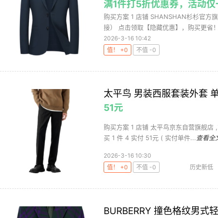
满1件打5折优惠券，活动仅
购买方案 1 店铺 SHANSHAN杉杉官方旗
接） 点击领取【隐藏优惠】，购买更省！.
2026-3-16 10:42
值！ +0
不值 -0
太平鸟 男装西服套装外套 
51元
购买方案 1 店铺 太平鸟京东自营旗舰店 ,
买 1 件 4 实付 51元 ( 实付单件...
查看全
2026-3-16 10:30
值！ +0
不值 -0
历史新低
BURBERRY 撞色格纹