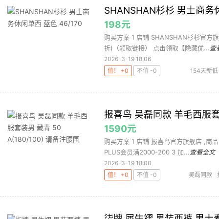
SHANSHAN杉杉 男士商务休
198元
购买方案 1 店铺 SHANSHAN杉杉官方旗舰
折)（领取链接） 点击领取【隐藏优...
查
2026-3-19 18:06
值！ +0
不值 -0
154天新低
报喜鸟 吴磊同款 羊毛西服套装男
1590元
购买方案 1 店铺 报喜鸟官方旗舰店 ,商品面
PLUS会员满2000-200 3 加...
查看全文
2026-3-19 18:00
值！ +0
不值 -0
吴磊同款
柒牌 犀牛褶 男装西裤 男