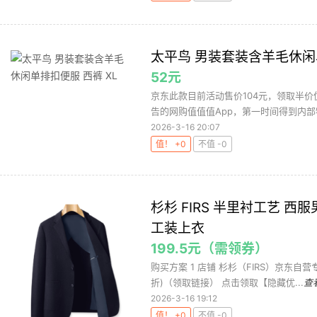
太平鸟 男装套装含羊毛休闲单
52元
京东此款目前活动售价104元，领取半价
告的网购值值值App，第一时间得到内部特
2026-3-16 20:07
值！ +0
不值 -0
杉杉 FIRS 半里衬工艺 
工装上衣
199.5元（需领券）
购买方案 1 店铺 杉杉（FIRS）京东自营专卖
折)（领取链接） 点击领取【隐藏优...
查
2026-3-16 19:12
值！ +0
不值 -0