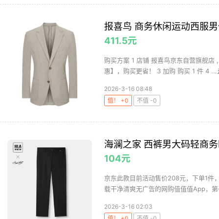
报喜鸟 商务休闲运动西服男
411.5元
购买方案 1 店铺 报喜鸟京东自营旗舰店 ,
惠】，购买更省！ 3 加购 购买 1 件 4 ...
2026-3-16 08:48
值！ +0
不值 -0
海澜之家 西裤男大码轻商
104元
京东此款目前活动售价208元，下单1件，
载干净清爽无广告的网购值值值App，第一
2026-3-16 02:03
值！ +0
不值 -0