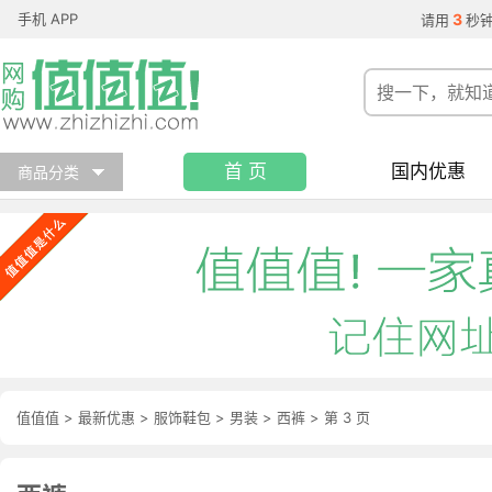
手机 APP
3
请用
秒
首 页
国内优惠
商品分类
值值值
>
最新优惠
>
服饰鞋包
>
男装
>
西裤
>
第 3 页