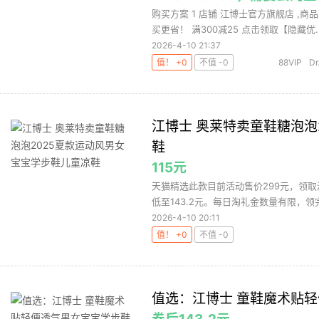
购买方案 1 店铺 江博士官方旗舰店 ,商品
买更省！ 满300减25 点击领取【隐藏优..
2026-4-10 21:37
值！ +0
不值 -0
88VIP
D
江博士 奥莱特卖童鞋糖泡泡
鞋
115元
天猫精选此款目前活动售价299元，领取淘
低至143.2元。每日淘礼金数量有限，领完
2026-4-10 20:11
值！ +0
不值 -0
值选：江博士 童鞋魔术贴