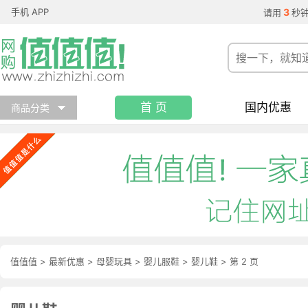
手机 APP
3
请用
秒
首 页
国内优惠
商品分类
值值值
>
最新优惠
>
母婴玩具
>
婴儿服鞋
>
婴儿鞋
>
第 2 页