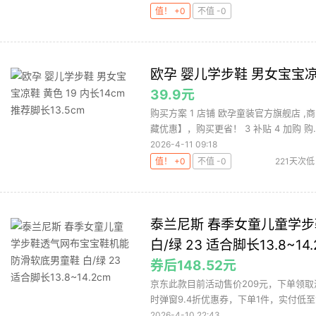
值！ +0
不值 -0
欧孕 婴儿学步鞋 男女宝宝凉鞋 
39.9元
购买方案 1 店铺 欧孕童装官方旗舰店 ,商
藏优惠】，购买更省！ 3 补贴 4 加购 购..
2026-4-11 09:18
值！ +0
不值 -0
221天次低
泰兰尼斯 春季女童儿童学
白/绿 23 适合脚长13.8~14.
券后148.52元
京东此款目前活动售价209元，下单领取
时弹窗9.4折优惠券，下单1件，实付低至148
2026-4-10 22:43