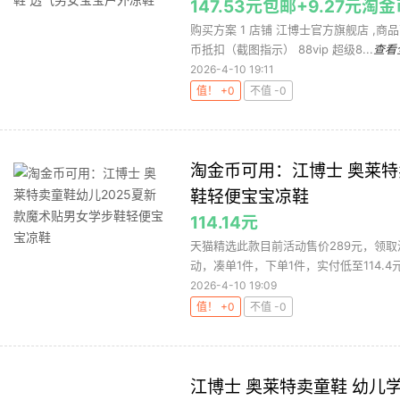
147.53元包邮+9.27元淘
购买方案 1 店铺 江博士官方旗舰店 ,商品面
币抵扣（截图指示） 88vip 超级8...
查看
2026-4-10 19:11
值！ +0
不值 -0
淘金币可用：江博士 奥莱特
鞋轻便宝宝凉鞋
114.14元
天猫精选此款目前活动售价289元，领取淘
动，凑单1件，下单1件，实付低至114.4元
2026-4-10 19:09
值！ +0
不值 -0
江博士 奥莱特卖童鞋 幼儿学