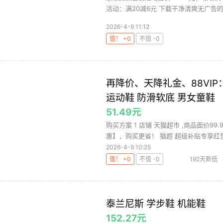
活动：满20减6元 下载干净清爽无广告的网
2026-4-9 11:12
值！ +0
不值 -0
再降价、天降礼金、88VI
运动鞋 防滑软底 男女童鞋
51.49元
购买方案 1 店铺 天猫超市 ,商品面价99
惠】，购买更省！ 猫超 超级补贴专享红包.
2026-4-9 10:25
值！ +0
不值 -0
192天新低
特兔宝宝学步
泰兰尼斯 学步鞋 机能鞋
152.27元