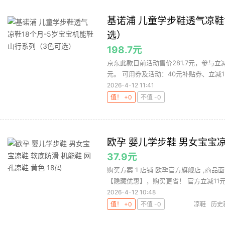
基诺浦 儿童学步鞋透气凉鞋
选）
198.7元
京东此款目前活动售价281.7元，参与立减
元。 可用券及活动：40元补贴券、立减15%
2026-4-12 11:41
值！ +0
不值 -0
欧孕 婴儿学步鞋 男女宝宝凉
37.9元
购买方案 1 店铺 欧孕官方旗舰店 ,商品面
【隐藏优惠】，购买更省！ 官方立减11元 淘
2026-4-12 10:48
值！ +0
不值 -0
凉鞋
历史