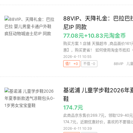
88VIP、天降礼金：巴拉
尼IP 同款
77.08元+10.83元淘金币
购买方案 1 店铺 天猫超市 ,商品面价16
惠】，购买更省！ 如何使用淘金币抵扣（截
2026-4-11 10:55
值！ +0
不值 -0
88VIP
儿童
基诺浦 儿童学步鞋2026
鞋
174.7元
此商品京东售价269.7元，领取129-
174.7元，近期优惠好价，喜欢的不要错过
2026-4-11 10:39