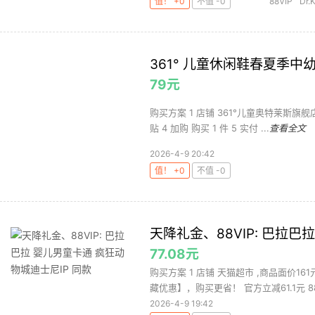
值！ +0
不值 -0
88VIP
Dr.
361° 儿童休闲鞋春夏季中
79元
购买方案 1 店铺 361°儿童奥特莱斯旗舰店
贴 4 加购 购买 1 件 5 实付 ...
查看全文
2026-4-9 20:42
值！ +0
不值 -0
天降礼金、88VIP: 巴拉巴
77.08元
购买方案 1 店铺 天猫超市 ,商品面价1
藏优惠】，购买更省！ 官方立减61.1元 88.
2026-4-9 19:42