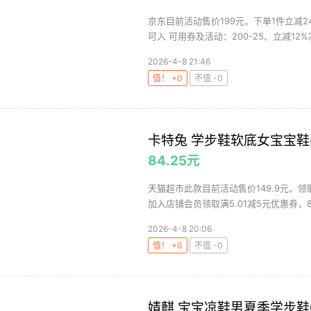
京东目前活动售价199元，下单1件立减24
可入 可用券及活动：200-25、立减12%凑
2026-4-8 21:46
值！ +0
不值 -0
卡特兔 学步鞋软底女宝宝
84.25元
天猫超市此款目前活动售价149.9元，领
加入店铺会员领取满5.01减5元优惠券，88VI
2026-4-8 20:06
值！ +0
不值 -0
婧麒 宝宝凉鞋男夏季学步鞋