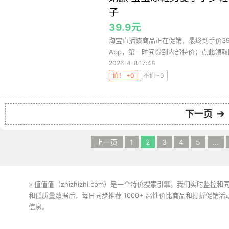
子
39.9元
淘宝直播该商品正在促销，最终到手价39
App，第一时间得到内部特价；点此领取隐
2026-4-8 17:48
值！ +0
不值 -0
下一页 ➔
上一页
1
2
3
4
5
...
» 值值值（zhizhizhi.com）是一个特价搜索引擎。我们实时
和低质量数据后，每日同步推荐 1000+ 高性价比商品和打折促销
信息。
下载值值值App