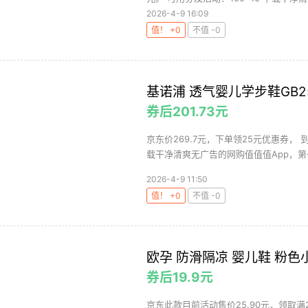
2026-4-9 16:09
值！ +0
不值 -0
基诺浦 透气婴儿学步鞋GB2
券后201.73元
京东价269.7元，下单领25元优惠券， 
载干净清爽无广告的网购值值值App，第一
2026-4-9 11:50
值！ +0
不值 -0
欧孕 防滑隔凉 婴儿鞋 粉色小
券后19.9元
京东此款目前活动售价25.90元，领取满2