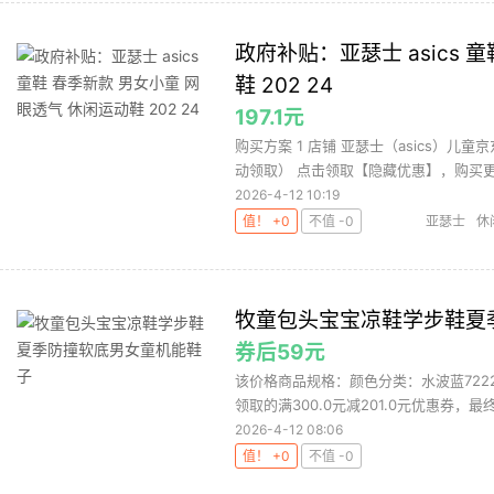
政府补贴：亚瑟士 asics 
鞋 202 24
197.1元
购买方案 1 店铺 亚瑟士（asics）儿童京
动领取） 点击领取【隐藏优惠】，购买更.
2026-4-12 10:19
值！ +0
不值 -0
亚瑟士
休
牧童包头宝宝凉鞋学步鞋夏
券后59元
该价格商品规格：颜色分类：水波蓝722
领取的满300.0元减201.0元优惠券，最终
2026-4-12 08:06
值！ +0
不值 -0