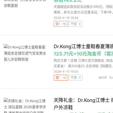
券后143.2元
天猫精选此款目前活动售价289元，领取淘礼
惠券，参与立减35元优惠活动，下单1件，实
2026-4-10 19:38
值！ +0
不值 -0
Dr.Kong江博士童鞋春
123.71元+10元淘金币（
购买方案 1 店铺 江博士官方旗舰店 ,商品
买更省！ 满300减25 点击领取【隐藏优..
2026-4-10 19:30
值！ +0
不值 -0
88VIP
D
天降礼金：Dr.Kong江博士
户外凉鞋