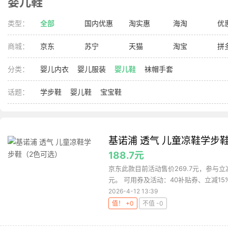
婴儿鞋
类型：
全部
国内优惠
淘实惠
海淘
优
商城：
京东
苏宁
天猫
淘宝
拼
分类：
婴儿内衣
婴儿服装
婴儿鞋
袜帽手套
话题：
学步鞋
婴儿鞋
宝宝鞋
基诺浦 透气 儿童凉鞋学步
188.7元
京东此款目前活动售价269.7元，参与立减
元。 可用券及活动：40补贴券、立减15% 
2026-4-12 13:39
值！ +0
不值 -0