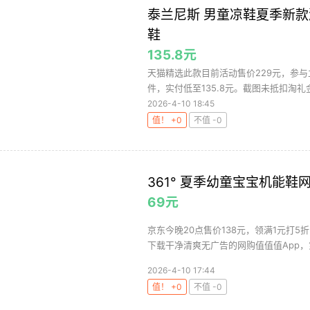
泰兰尼斯 男童凉鞋夏季新
鞋
135.8元
天猫精选此款目前活动售价229元，参与立
件，实付低至135.8元。截图未抵扣淘礼金，
2026-4-10 18:45
值！ +0
不值 -0
361° 夏季幼童宝宝机能鞋网
69元
京东今晚20点售价138元，领满1元打5
下载干净清爽无广告的网购值值值App，第
2026-4-10 17:44
值！ +0
不值 -0