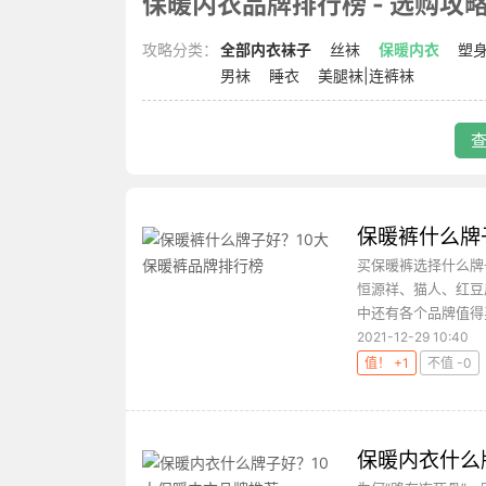
保暖内衣品牌排行榜 - 选购攻略 -
攻略分类：
全部内衣袜子
丝袜
保暖内衣
塑
男袜
睡衣
美腿袜|连裤袜
查
保暖裤什么牌
买保暖裤选择什么牌
恒源祥、猫人、红豆
中还有各个品牌值得买
2021-12-29 10:40
值！ +1
不值 -0
保暖内衣什么