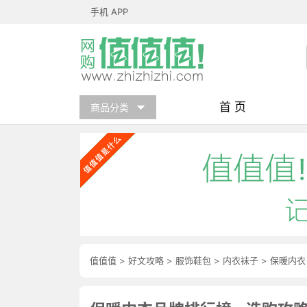
手机 APP
首 页
商品分类
值值值
>
好文攻略
>
服饰鞋包
>
内衣袜子
>
保暖内衣