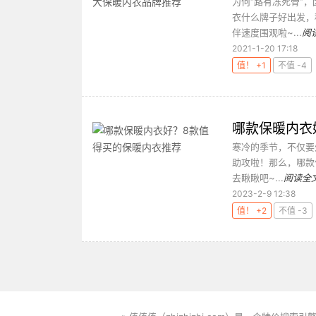
为何“路有冻死骨”
衣什么牌子好出发，
伴速度围观啦~...
阅
2021-1-20 17:18
值！ +1
不值 -4
哪款保暖内衣
寒冷的季节，不仅要
助攻啦！那么，哪款
去瞅瞅吧~...
阅读全
2023-2-9 12:38
值！ +2
不值 -3