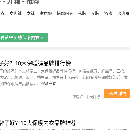
 开箱 - 推荐
身衣
女内裤
女袜
家居服
情趣内衣
抹胸
文胸
浴袍
男内裤
看值得买的保暖内衣 >
子好？10大保暖裤品牌排行榜
子的好呢？本文将奉上十大保暖裤品牌排行榜，包括曼妮芬、纤丝鸟、三枪、
居家、北极绒、浪莎、帕兰朵、帕兰朵十大品牌。若问保暖裤哪款好的话，文
的保暖裤产品推荐。...
阅读全文
查看详情
保暖裤
十大排行
牌子好？10大保暖内衣品牌推荐