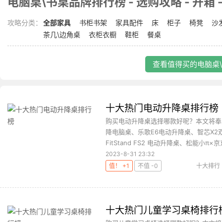
电脑桌\书桌品牌排行榜 - 选购攻略 - 开箱 
攻略分类：
全部家具
书柜书架
家具配件
床
柜子
椅凳
沙
茶几\边角桌
衣柜衣橱
鞋柜
餐桌
查看值得买的电脑桌\
十大热门电动升降桌排行榜
购买电动升降桌选择哪款好呢？本文将奉
降电脑桌、乐歌E6电动升降桌、智芯X2
FitStand FS2 电动升降桌、松能小π×京东
2023-8-31 23:32
值！ +1
不值 -0
十大排行
十大热门儿童学习桌椅排行