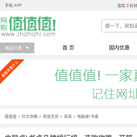
手机 APP
3
请用
秒
首 页
国内优惠
商品分类
值值值
>
好文攻略
>
居家百货
>
家具
>
电脑桌\书桌