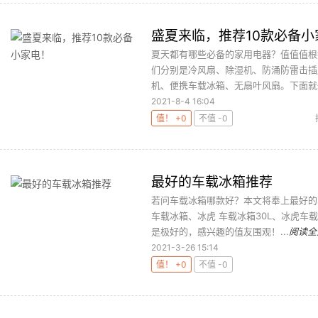
盛夏来临，推荐10款必备小
夏天都有哪些必备的家用电器？值值值根
们分别是冷风扇、除湿机、防涌防雷击插
机、便携车载冰箱、无扇叶风扇。下面就一
2021-8-4 16:04
值！ +0
不值 -0
最好的车载冰箱推荐
若问车载冰箱哪款好？本文将奉上最好的车载
车载冰箱、冰虎 车载冰箱30L、冰虎车
是极好的，感兴趣的值友围观！...
阅读全
2021-3-26 15:14
值！ +0
不值 -0