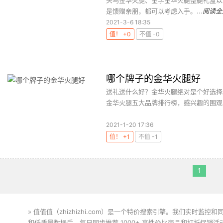
头乌金华火腿、金字金华火腿整腿礼盒以
是馈赠亲朋，都可以考虑入手。...
阅读全
2021-3-6 18:35
值！ +0
不值 -0
哪个牌子的金华火腿好
送礼送什么好？金华火腿绝对是个好选择
金华火腿五大品牌排行榜，感兴趣的围观！
2021-1-20 17:36
值！ +1
不值 -1
1
» 值值值（zhizhizhi.com）是一个特价搜索引擎。我们实时
和低质量数据后，每日同步推荐 1000+ 高性价比商品和打折促销