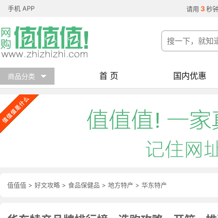
手机 APP
3
请用
秒
首 页
国内优惠
商品分类
值值值
>
好文攻略
>
食品保健品
>
地方特产
>
华东特产