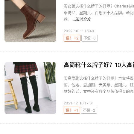
买女靴选择什么牌子的好呢？Charles
卓诗尼、星期六、百思图十大品牌。若问
荐。...
阅读全文
2022-10-11 16:49
值！ +2
不值 -0
高筒靴什么牌子好？10大
买高筒靴选择什么牌子的好呢？本文将奉上十
丽、他她、思加图、天美意、星期六、红
款好的话，文中还有各个品牌值得买的高筒
2021-12-10 17:31
值！ +1
不值 -2