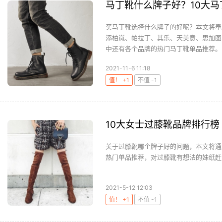
马丁靴什么牌子好？10大
买马丁靴选择什么牌子的好呢？本文将奉
添柏岚、帕拉丁、其乐、天美意、思加图
中还有各个品牌的热门马丁靴单品推荐。..
2021-11-6 11:18
值！ +1
不值 -1
10大女士过膝靴品牌排行榜 
关于过膝靴哪个牌子好的问题，本文将通
热门单品推荐，对过膝靴有想法的妹纸赶紧
2021-5-12 12:03
值！ +1
不值 -1