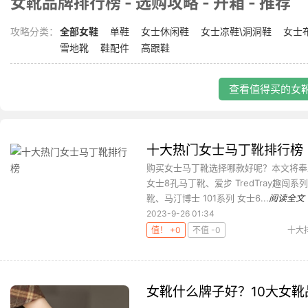
女靴品牌排行榜 - 选购攻略 - 开箱 - 推荐
攻略分类：
全部女鞋
单鞋
女士休闲鞋
女士凉鞋\洞洞鞋
女士
雪地靴
鞋配件
高跟鞋
查看值得买的女靴
十大热门女士马丁靴排行榜
购买女士马丁靴选择哪款好呢？本文将奉上
女士8孔马丁靴、爱步 TredTray趣闯系
靴、马汀博士 101系列 女士6...
阅读全文
2023-9-26 01:34
值！ +0
不值 -0
十大
女靴什么牌子好？10大女靴