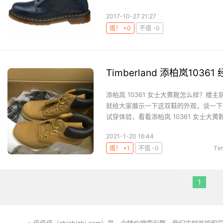
2017-10-27 21:27
值！ +0
不值 -0
Timberland 添柏岚103
添柏岚 10361 女士大黄靴怎么样？楼主
就给大家展示一下这双鞋的外观，谈一下
试穿体验，看看添柏岚 10361 女士大黄靴.
2021-1-20 16:44
值！ +1
不值 -0
Tim
1