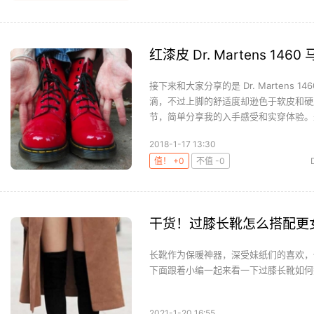
红漆皮 Dr. Martens 146
接下来和大家分享的是 Dr. Martens
滴，不过上脚的舒适度却逊色于软皮和硬
节，简单分享我的入手感受和实穿体验。来
2018-1-17 13:30
值！ +0
不值 -0
干货！过膝长靴怎么搭配更
长靴作为保暖神器，深受妹纸们的喜欢，
下面跟着小编一起来看一下过膝长靴如何搭
2021-1-20 16:55