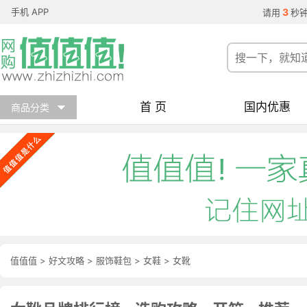
手机 APP
3
请用
秒
首 页
国内优惠
商品分类
值值值
>
好文攻略
>
服饰鞋包
>
女鞋
>
女靴