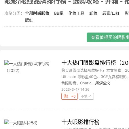
眼影/眼线品牌排行榜 - 选购攻略 - 开箱 - 
攻略分类：
全部时尚彩妆
BB霜
化妆工具
卸妆
唇膏/口红
彩
腮红
查看值得买的眼影/眼
十大热门眼影盘排行榜（20
购买眼影盘选择哪款好呢？本文将奉上2022十
Ultimate 眼影盘40色、3CE九宫格
色眼影盘、Charlo...
阅读全文
2023-3-17 14:26
值！ +0
不值 -1
十大眼影排行榜