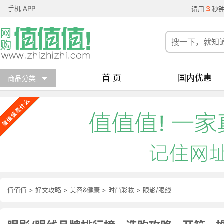
手机 APP
3
请用
秒
首 页
国内优惠
商品分类
值值值
>
好文攻略
>
美容&健康
>
时尚彩妆
>
眼影/眼线