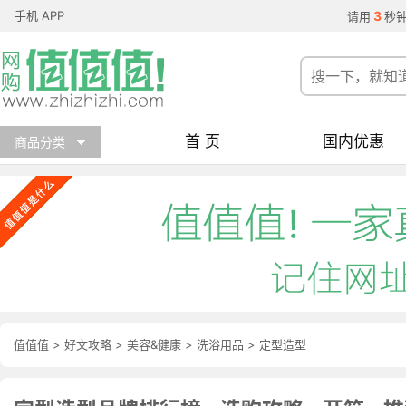
手机 APP
3
请用
秒
首 页
国内优惠
商品分类
值值值
>
好文攻略
>
美容&健康
>
洗浴用品
>
定型造型