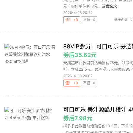
元 ( 实付单件10.9元...
查看全文
2026-4-13 20:24
值！ +0
不值 -0
低于618
88VIP会员：可口可乐 芬达
券后35.62元
天猫超市此款目前活动售价75元，领取淘礼
折，立减22.5元，截图提示入会领取99-1
2026-4-13 20:07
值！ +0
不值 -0
可口可乐 美汁源酷儿橙汁 45
券后7.98元
拼多多此款目前活动售价13.3元，下单
用1张减减卡兑换6折优惠券最高减20元，