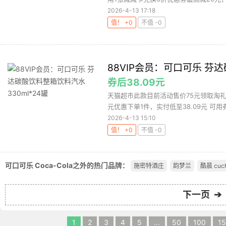
2026-4-13 17:18
值！ +0
不值 -0
88VIP会员：可口可乐 芬达
券后38.09元
天猫超市此款目前活动售价75元领取淘礼金3
元优惠下单1件，实付低至38.09元 可用券
2026-4-13 15:10
值！ +0
不值 -0
可口可乐 Coca-Cola之外的热门品牌：
施密特酒庄
韵梦兰
酷晨 cuc
下一页 ➔
1
2
3
4
5
...
50
100
1