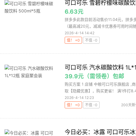
可口可乐 雪碧柠檬味碳酸饮料 
6.63元
拼多多此款目前活动售价11.04元，拼多
（最高减20元，减减卡优惠券可用时间随
2026-4-14 14:42
值！ +0
不值 -0
可口可乐 汽水碳酸饮料 1L*
39.9元（需领卷）包邮
购买方案 1 店铺 中粮可口可乐旗舰店 ,商
取【隐藏优惠】，购买更省！ 满1件打8.4.
2026-4-14 12:23
值！ +0
不值 -0
200天
今日必买：冰露 可口可乐冰露