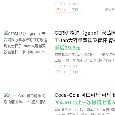
2026-4-16 18:48
值！ +0
不值 -0
历史新
GERM 格沵（germ）
Tritan大容量双饮吸管杯 青
券后39.5元
京东此款目前活动售价79元，下单领取五
五折 下载干净清爽无广告的网购值值值Ap
2026-4-16 16:11
值！ +0
不值 -0
Coca-Cola 可口可乐 可乐
￥4.90 比上一次爆料上涨 ￥
目前售价￥8.9，如下图某东app首页-顶部
￥2.45/瓶好价！ 超市小瓶也就3块了，..