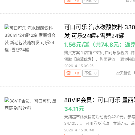
值！ +0
不值 -0
低于
可口可乐 汽水碳酸饮料 330
发 可乐24罐+雪碧24罐
1.56元/罐（共74.8元：返
购买方案 1 店铺 中粮可口可乐旗舰店 ,商
领取【隐藏优惠】，购买更省！ 满1件减6.
2026-4-15 09:25
值！ +0
不值 -0
22天新低
88VIP会员：可口可乐 墨
34.11元
天猫超市此款目前活动售价42.9元，参与
34.105元。 可用券及活动：立减7元、满1件
2026-4-15 00:40