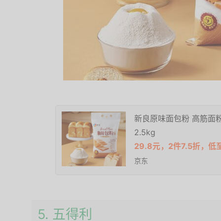
新良原味面包粉 高筋面
2.5kg
29.8元，2件7.5折，低至
京东
5. 五得利