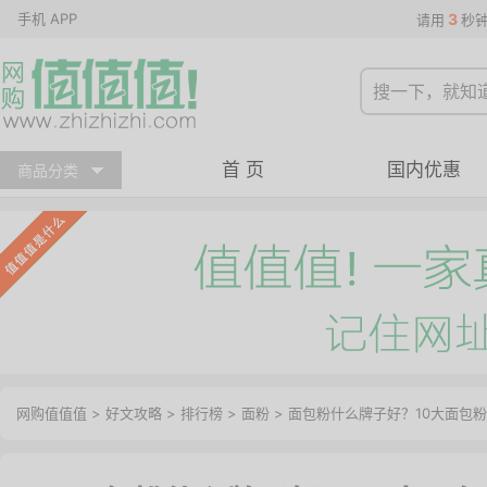
手机 APP
3
请用
秒
首 页
国内优惠
商品分类
网购值值值
>
好文攻略
>
排行榜
>
面粉
> 面包粉什么牌子好？10大面包