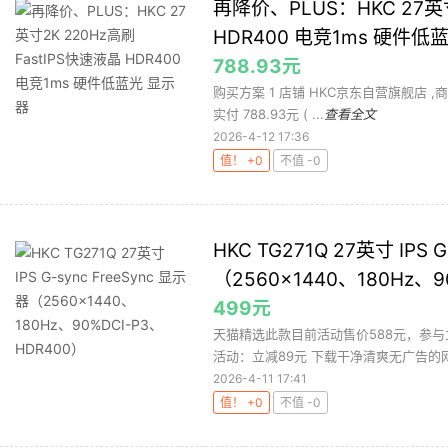
再降价、PLUS：HKC 27英寸
HDR400 电竞1ms 硬件低
788.93元
购买方案 1 店铺 HKC京东自营旗舰店 ,商品面
实付 788.93元 ( ...
查看全文
2026-4-12 17:36
值！ +0
不值 -0
HKC TG271Q 27英寸 IPS 
（2560×1440、180Hz、9
499元
天猫精选此款目前活动售价588元，参与
活动：立减89元 下载干净清爽无广告的网购
2026-4-11 17:41
值！ +0
不值 -0