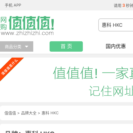
手机 APP
3
请用
秒
首 页
国内优惠
商品分类
值值值
>
品牌大全
>
惠科 HKC