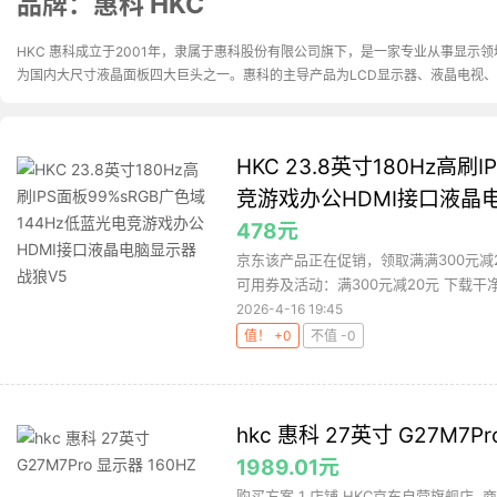
品牌：惠科 HKC
HKC 惠科成立于2001年，隶属于惠科股份有限公司旗下，是一家专业从事显示
为国内大尺寸液晶面板四大巨头之一。惠科的主导产品为LCD显示器、液晶电视
HKC 23.8英寸180Hz高刷
竞游戏办公HDMI接口液晶电
478元
京东该产品正在促销，领取满满300元减
可用券及活动：满300元减20元 下载干净
2026-4-16 19:45
值！ +0
不值 -0
hkc 惠科 27英寸 G27M7Pr
1989.01元
购买方案 1 店铺 HKC京东自营旗舰店 ,商品面