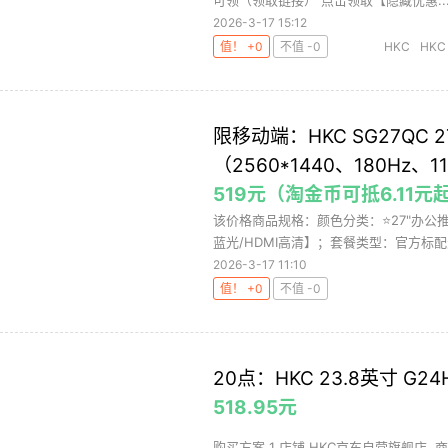
可领（领取链接） 点击领取【隐藏优惠..
2026-3-17 15:12
值！ +0
不值 -0
HKC
HKC
限移动端：HKC SG27QC 27
（2560*1440、180Hz、1
519元（淘金币可抵6.11元
该价格商品规格：颜色分类：⭐27"办公推荐【
蓝光/HDMI高清】；套餐类型：官方标配天
2026-3-17 11:10
值！ +0
不值 -0
20点：HKC 23.8英寸 G24
518.95元
购买方案 1 店铺 HKC京东自营旗舰店 ,商