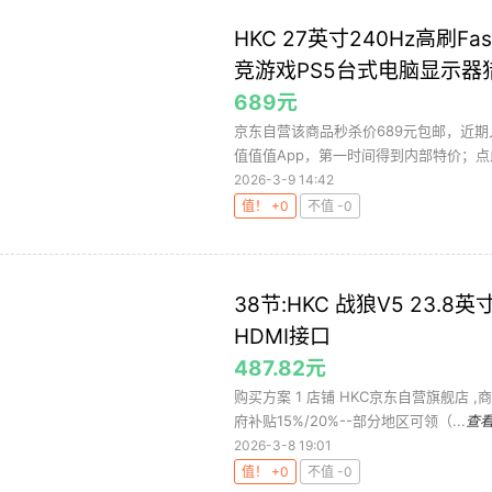
HKC 27英寸240Hz高刷F
竞游戏PS5台式电脑显示器猎
689元
京东自营该商品秒杀价689元包邮，近
值值值App，第一时间得到内部特价；点
2026-3-9 14:42
值！ +0
不值 -0
38节:HKC 战狼V5 23.8英
HDMI接口
487.82元
购买方案 1 店铺 HKC京东自营旗舰店 ,商
府补贴15%/20%--部分地区可领（...
查
2026-3-8 19:01
值！ +0
不值 -0