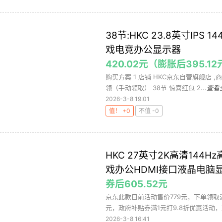
38节:HKC 23.8英寸IPS 1
戏电竞办公显示器
420.02元（膨胀后395.1
购买方案 1 店铺 HKC京东自营旗舰店 ,商
领（手动领取） 38节 惊喜红包 2...
查看
2026-3-8 19:01
值！ +0
不值 -0
HKC 27英寸2K高清144
戏办公HDMI接口液晶电脑显
券后605.52元
京东此款目前活动售价779元，下单领取满6
元，政府补贴券满1元打9.8折优惠活动，凑
2026-3-8 16:41