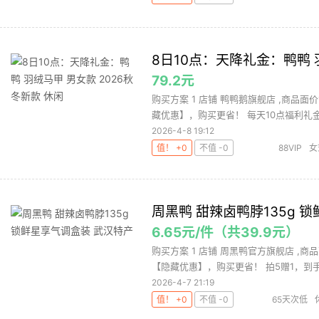
8日10点：天降礼金：鸭鸭 
79.2元
购买方案 1 店铺 鸭鸭鹅旗舰店 ,商品面价
藏优惠】，购买更省！ 每天10点福利礼金 .
2026-4-8 19:12
值！ +0
不值 -0
88VIP
女
周黑鸭 甜辣卤鸭脖135g 
6.65元/件（共39.9元）
购买方案 1 店铺 周黑鸭官方旗舰店 ,商品
【隐藏优惠】，购买更省！ 拍5赠1，到手.
2026-4-7 21:19
值！ +0
不值 -0
65天次低