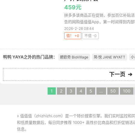
459元
拼多多该商品正在促销，参加百亿补贴活动
告的网购值值值App，第一时间得到内部特
2026-2-28 08:44
值！ +0
不值 -0
鸭鸭 YAYA之外的热门品牌：
碧欧奇 BioVillage
简·悦 JANE WYATT
小
下一页 ➔
1
2
3
4
5
...
50
100
» 值值值（zhizhizhi.com）是一个特价搜索引擎。我们实时
和低质量数据后，每日同步推荐 1000+ 高性价比商品和打折促销
信息。
下载值值值App