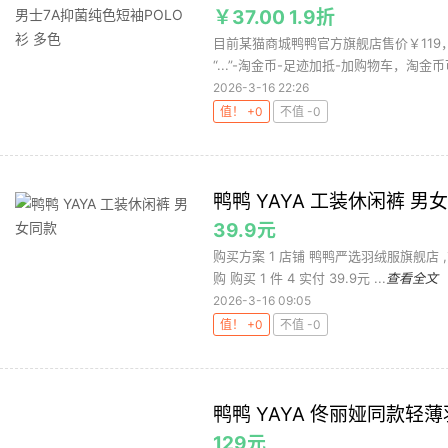
￥37.00 1.9折
目前某猫商城鸭鸭官方旗舰店售价￥119
“...”-淘金币-足迹加抵-加购物车，淘金币
2026-3-16 22:26
值！ +0
不值 -0
鸭鸭 YAYA 工装休闲裤 男
39.9元
购买方案 1 店铺 鸭鸭严选羽绒服旗舰店 ,
购 购买 1 件 4 实付 39.9元 ...
查看全文
2026-3-16 09:05
值！ +0
不值 -0
鸭鸭 YAYA 佟丽娅同款
129元