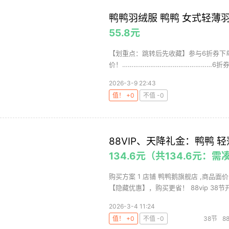
鸭鸭羽绒服 鸭鸭 女式轻薄
55.8元
【划重点：跳转后先收藏】参与6折券下单1
价！…………………………………………6折券及“
2026-3-9 22:43
值！ +0
不值 -0
88VIP、天降礼金：鸭鸭 
134.6元（共134.6元：需
购买方案 1 店铺 鸭鸭鹅旗舰店 ,商品面价
【隐藏优惠】，购买更省！ 88vip 38节开.
2026-3-4 11:24
值！ +0
不值 -0
38节
8