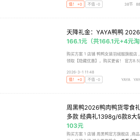
值！ +0
不值 -0
38节
8
天降礼金：YAYA鸭鸭 20
166.1元（共166.1元+4
购买方案 1 店铺 鸭鸭女装羽绒服旗舰店 
领取【隐藏优惠】，购买更省！ 官方8.5折 
2026-3-1 11:48
值！ +0
不值 -0
YAYA
YA
周黑鸭2026鸭肉鸭货零食
多款 经典礼1398g/6款8大
103元
购买方案 1 店铺 周黑鸭官方旗舰店 ,商品面价1