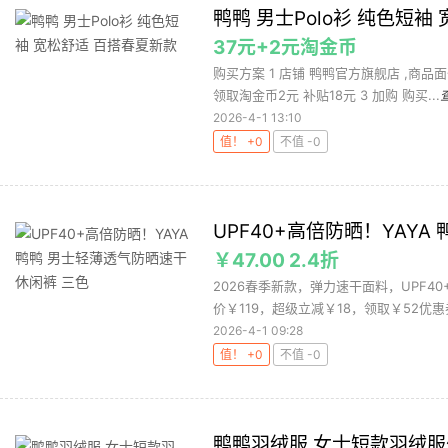
鸭鸭 男士Polo衫 纯色短袖
37元+2元淘金币
购买方案 1 店铺 鸭鸭官方旗舰店 ,商品面
领取淘金币2元 补贴18元 3 加购 购买...
2026-4-1 13:10
值！ +0
不值 -0
UPF40+高倍防晒！YAY
￥47.00 2.4折
2026春季新款，弹力速干面料，UPF
价￥119，超级立减￥18，领取￥52优惠券
2026-4-1 09:28
值！ +0
不值 -0
鸭鸭羽绒服 女士短款羽绒服外套