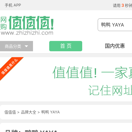
手机 APP
3
请用
秒
首 页
国内优惠
商品分类
值值值
>
品牌大全
>
鸭鸭 YAYA