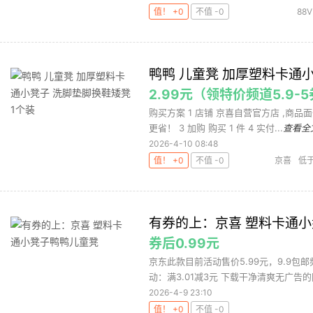
值！ +0
不值 -0
88V
鸭鸭 儿童凳 加厚塑料卡通小
2.99元（领特价频道5.9-5
购买方案 1 店铺 京喜自营官方店 ,商品面
更省！ 3 加购 购买 1 件 4 实付...
查看全
2026-4-10 08:48
值！ +0
不值 -0
京喜
低
有券的上：京喜 塑料卡通
券后0.99元
京东此款目前活动售价5.99元，9.9包邮
动：满3.01减3元 下载干净清爽无广告的网
2026-4-9 23:10
值！ +0
不值 -0