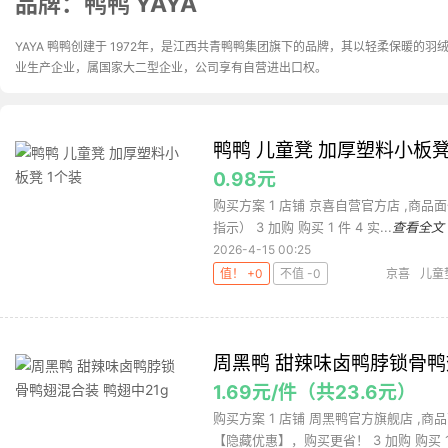
品牌：鸭鸭 YAYA
YAYA 鸭鸭创建于 1972年，是江西共青鸭鸭集团旗下的品牌，其以轻柔保暖
业生产企业，属国家大二型企业，公司享有自营进出口权。
鸭鸭 儿童凳 加厚塑料小板凳
0.98元
购买方案 1 店铺 京喜自营官方店 ,商品面价
指示） 3 加购 购买 1 件 4 实...
查看全文
2026-4-15 00:25
值！ +0
不值 -0
京喜
儿童
周黑鸭 甜辣味卤鸭脖锁骨鸭
1.69元/件（共23.6元）
购买方案 1 店铺 周黑鸭官方旗舰店 ,商品
【隐藏优惠】，购买更省！ 3 加购 购买 1.