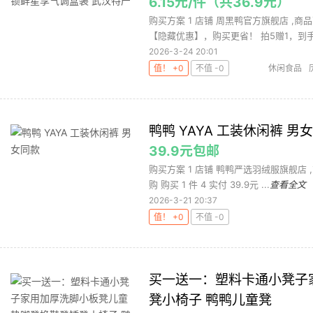
6.15元/件（共36.9元）
购买方案 1 店铺 周黑鸭官方旗舰店 ,商品
【隐藏优惠】，购买更省！ 拍5赠1，到手.
2026-3-24 20:01
值！ +0
不值 -0
休闲食品
鸭鸭 YAYA 工装休闲裤 男
39.9元包邮
购买方案 1 店铺 鸭鸭严选羽绒服旗舰店 ,
购 购买 1 件 4 实付 39.9元 ...
查看全文
2026-3-21 20:37
值！ +0
不值 -0
买一送一：塑料卡通小凳子
凳小椅子 鸭鸭儿童凳