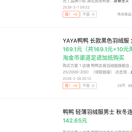
元 ) 品牌介绍 湖北周黑鸭食...
查看全文
2026-3-1 09:32
值！ +0
不值 -0
休闲食品
YAYA鸭鸭 长款黑色羽绒服 
169.1元（共169.1元
淘金币渠道足迹加抵购买
购买方案 1 店铺 鸭鸭女装羽绒服旗舰店 ,商品
25/2000-200）（领取链接） 点击领...
2026-2-28 20:12
值！ +0
不值 -0
38节
8
鸭鸭 轻薄羽绒服男士 秋冬
142.65元