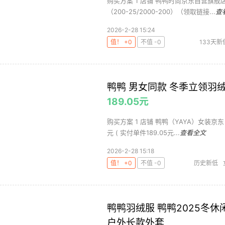
购买方案 1 店铺 鸭鸭时尚京东自营旗舰店 ,
（200-25/2000-200）（领取链接...
查
2026-2-28 15:24
值！ +0
不值 -0
133天新
鸭鸭 男女同款 冬季立领羽
189.05元
购买方案 1 店铺 鸭鸭（YAYA）女装京东自营
元 ( 实付单件189.05元...
查看全文
2026-2-28 15:18
值！ +0
不值 -0
历史新低
鸭鸭羽绒服 鸭鸭2025冬
户外长款外套