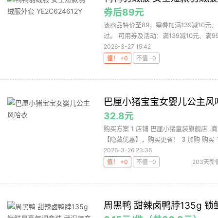
券后89元
该商品特价至89，需叠加满139减10元
过。 可用券及活动：满139减10元、满99减
2026-3-27 15:42
值！ +0
不值 -0
巴厘小猪宝宝女婴儿公主风
32.8元
购买方案 1 店铺 巴厘小猪童装旗舰店 ,商
【隐藏优惠】，购买更省！ 3 加购 购买 1.
2026-3-26 23:36
值！ +0
不值 -0
203天新
周黑鸭 甜辣卤鸭脖135g 