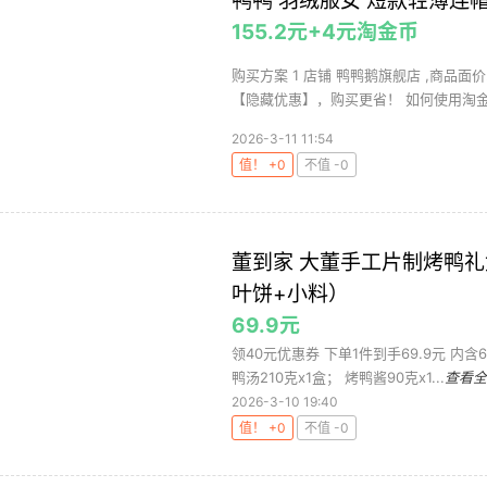
鸭鸭 羽绒服女 短款轻薄连帽
155.2元+4元淘金币
购买方案 1 店铺 鸭鸭鹅旗舰店 ,商品面价
【隐藏优惠】，购买更省！ 如何使用淘金币
2026-3-11 11:54
值！ +0
不值 -0
董到家 大董手工片制烤鸭礼盒
叶饼+小料）
69.9元
领40元优惠券 下单1件到手69.9元 内含6
鸭汤210克x1盒； 烤鸭酱90克x1...
查看全
2026-3-10 19:40
值！ +0
不值 -0