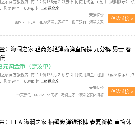
海澜之家官方旗舰店 ,商品面价168元 2 领券 如何使用淘金币抵扣（截图指示） 点
买更省！ 88vip 超...
查看全文
天猫特价
值达链接 >
88VIP
HLA
HLA/海澜之家裤子
低于双11
海澜之家
牛仔裤
牛仔裤
男装
需凑单
降礼金：海澜之家 轻商务轻薄高弹直筒裤 九分裤 男士 春
休闲
3.56元淘金币（需凑单）
海澜之家官方旗舰店 ,商品面价178元 2 领券 如何使用淘金币抵扣（截图指示） 点
买更省！ 88vip 超...
查看全文
天猫特价
值达链接 >
20天新低
88VIP
休闲裤
海澜之家
海澜之家休闲裤
男装
轻商务系列
需凑单
降礼金：HLA 海澜之家 抽绳微弹锥形裤 春夏新款 直筒休