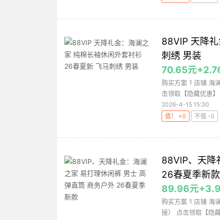
88VIP 天
刺绣 男装
70.65元+2
购买方案 1 店铺 
击领取【隐藏优惠】，购
2026-4-15 15:30
值！ +0
不值 -0
88VIP、天
26春夏季新款
89.96元+
购买方案 1 店铺 海
接） 点击领取【隐藏