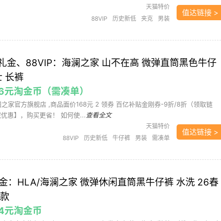
天猫特价
值达链接 >
88VIP
历史新低
夹克
男装
金、88VIP：海澜之家 山不在高 微弹直筒黑色牛仔
士 长裤
3.36元淘金币（需凑单）
澜之家官方旗舰店 ,商品面价168元 2 领券 百亿补贴金刚券-9折/8折（领取链
优惠】，购买更省！ 如何使...
查看全文
天猫特价
值达链接 >
88VIP
历史新低
牛仔裤
男装
需凑单
降礼金：HLA/海澜之家 微弹休闲直筒黑牛仔裤 水洗 26春
士款
.04元淘金币