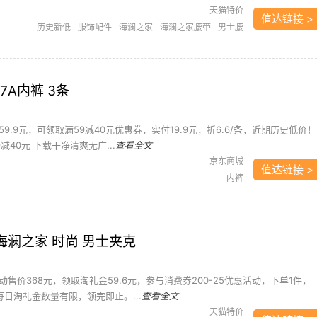
天猫特价
值达链接 >
历史新低
服饰配件
海澜之家
海澜之家腰带
男士腰
带
皮带
腰带
腰带/皮带
7A内裤 3条
9.9元，可领取满59减40元优惠券，实付19.9元，折6.6/条，近期历史低价！
减40元 下载干净清爽无广...
查看全文
京东商城
值达链接 >
内裤
：海澜之家 时尚 男士夹克
售价368元，领取淘礼金59.6元，参与消费券200-25优惠活动，下单1件，
。每日淘礼金数量有限，领完即止。...
查看全文
天猫特价