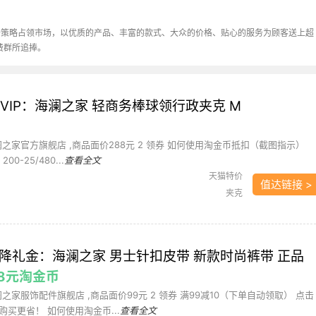
价策略占领市场，以优质的产品、丰富的款式、大众的价格、贴心的服务为顾客送上超
费群所追捧。
VIP：海澜之家 轻商务棒球领行政夹克 M
海澜之家官方旗舰店 ,商品面价288元 2 领券 如何使用淘金币抵扣（截图指示）
00-25/480...
查看全文
天猫特价
值达链接 >
夹克
天降礼金：海澜之家 男士针扣皮带 新款时尚裤带 正品
.98元淘金币
澜之家服饰配件旗舰店 ,商品面价99元 2 领券 满99减10（下单自动领取） 点击
买更省！ 如何使用淘金币...
查看全文