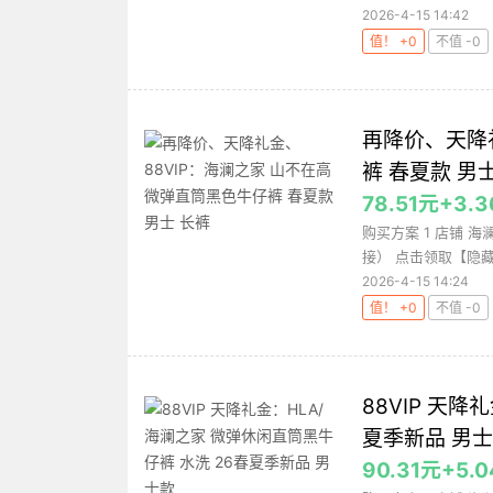
2026-4-15 14:42
值！ +0
不值 -0
再降价、天降礼
裤 春夏款 男
78.51元+
购买方案 1 店铺 海
接） 点击领取【隐藏
2026-4-15 14:24
值！ +0
不值 -0
88VIP 天
夏季新品 男
90.31元+5