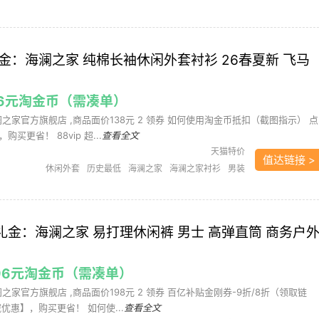
降礼金：海澜之家 纯棉长袖休闲外套衬衫 26春夏新 飞马
.76元淘金币（需凑单）
海澜之家官方旗舰店 ,商品面价138元 2 领券 如何使用淘金币抵扣（截图指示） 点
买更省！ 88vip 超...
查看全文
天猫特价
值达链接 >
休闲外套
历史最低
海澜之家
海澜之家衬衫
男装
衬衫
需凑单
降礼金：海澜之家 易打理休闲裤 男士 高弹直筒 商务户
3.96元淘金币（需凑单）
澜之家官方旗舰店 ,商品面价198元 2 领券 百亿补贴金刚券-9折/8折（领取链
优惠】，购买更省！ 如何使...
查看全文