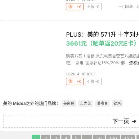
值！ +0
不值 -0
三门冰箱
PLUS：美的 571升 十字对开
3661元（晒单返20元E卡
购买方案 1 店铺 京东电器自营官方旗舰店 ,
取） 家电-国家补贴15%/20%-部...
查看
2026-4-16 18:01
值！ +0
不值 -0
美的 Midea之外的热门品牌：
美彩玲
士力架
噜噜豆
铭塔
下一页 ➔
1
2
3
4
5
...
50
100
150