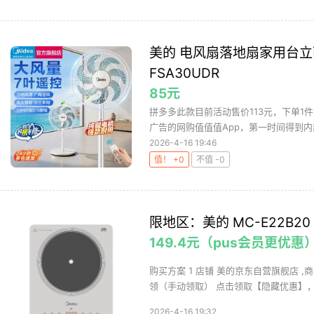
美的 电风扇落地扇家用台
FSA30UDR
85元
拼多多此款目前活动售价113元，下单1
广告的网购值值值App，第一时间得到内部
2026-4-16 19:46
值！ +0
不值 -0
限地区：美的 MC-E22B2
149.4元（pus会员更优惠
购买方案 1 店铺 美的京东自营旗舰店 ,商
领（手动领取） 点击领取【隐藏优惠】，购
2026-4-16 19:32