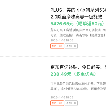
PLUS：美的 小冰狗系列5
2.0除菌净味高容一级能效
5426.65元（晒单返50元
购买方案 1 店铺 美的集团官方旗舰店 ,商
可领（领取链接） 点击领取【隐藏优惠】，
2026-4-16 18:06
值！ +0
不值 -0
京东百亿补贴、今日必买：美的
238.49元（多重优惠）
京东此款目前活动售价304.11元，下单领
单1件，实付低至238.49元。 可用券及活
2026-4-16 18:05
值！ +0
不值 -0