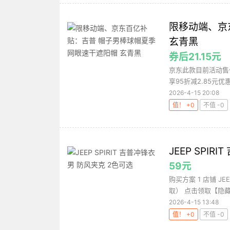
限移动端、京
玄青黑
券后21.15元
京东此款目前活动售价
享95折减2.85元优
2026-4-15 20:08
值！ +0
不值 -0
JEEP SPI
59元
购买方案 1 店铺 JE
取） 点击领取【隐藏
2026-4-15 13:48
值！ +0
不值 -0