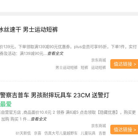
RIT 冰丝速干 男士运动短裤
139元，下单领取满139减90元优惠券，plus会员可享95折，下单1件，实付
券及活动：满139减90元...
查看全文
京东商城
值达链接 >
男士运动短裤
短裤
运动短裤
警察吉普车 男孩耐摔玩具车 23CM 送警灯
的最爱
喜自营官方店 ,商品面价10.6元 2 领券 满6减5 点击领取【隐藏优惠】，购买更
加购 购买 1 件...
查看全文
京东商城
值达链接 >
61天新低
京喜
仿真大号儿童越野车
儿童玩具
吉普