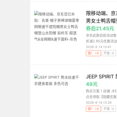
限移动端、京
男女士鸭舌帽
券后21.45元
京东此款目前活动售价
折减2.85元优惠活动
2026-4-14 13:41
值！ +0
不值 -0
JEEP SPI
49元
购买方案 1 店铺 JE
点击领取【隐藏优惠】
2026-4-14 13:36
值！ +0
不值 -0