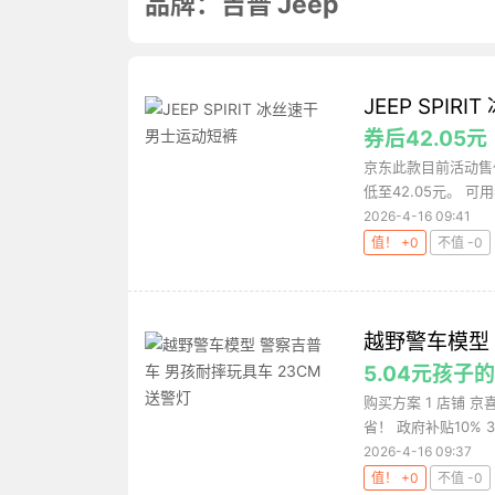
品牌：吉普 Jeep
JEEP SPI
券后42.05元
京东此款目前活动售价
低至42.05元。 可用
2026-4-16 09:41
值！ +0
不值 -0
越野警车模型 
5.04元孩子
购买方案 1 店铺 京
省！ 政府补贴10% 3 
2026-4-16 09:37
值！ +0
不值 -0