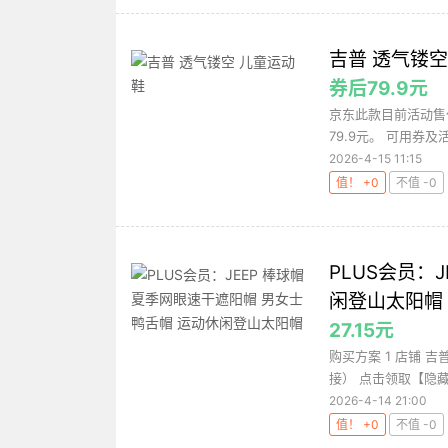
吉普 透气镂空
券后79.9元
京东此款目前活动售价
79.9元。 可用券及活
2026-4-15 11:15
值！ +0
不值 -0
PLUS会员：
闲登山太阳帽
27.15元
购买方案 1 店铺 吉
接） 点击领取【隐藏
2026-4-14 21:00
值！ +0
不值 -0