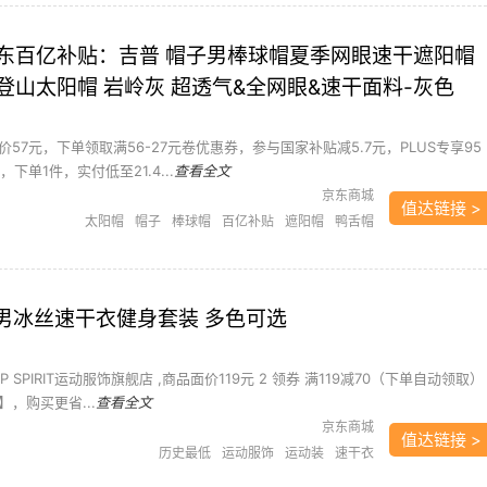
东百亿补贴：吉普 帽子男棒球帽夏季网眼速干遮阳帽
登山太阳帽 岩岭灰 超透气&全网眼&速干面料-灰色
57元，下单领取满56-27元卷优惠券，参与国家补贴减5.7元，PLUS专享95
，下单1件，实付低至21.4...
查看全文
京东商城
值达链接 >
太阳帽
帽子
棒球帽
百亿补贴
遮阳帽
鸭舌帽
RIT 男冰丝速干衣健身套装 多色可选
EP SPIRIT运动服饰旗舰店 ,商品面价119元 2 领券 满119减70（下单自动领取）
，购买更省...
查看全文
京东商城
值达链接 >
历史最低
运动服饰
运动装
速干衣