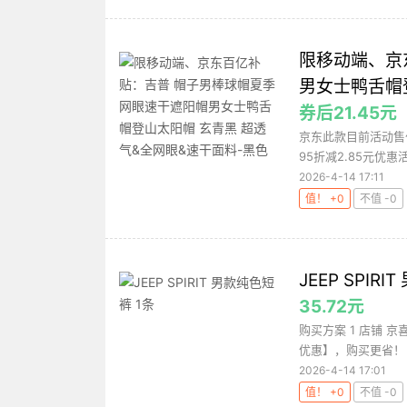
限移动端、京
男女士鸭舌帽
券后21.45元
京东此款目前活动售价
95折减2.85元优惠活
2026-4-14 17:11
值！ +0
不值 -0
JEEP SPIR
35.72元
购买方案 1 店铺 京
优惠】，购买更省！ 
2026-4-14 17:01
值！ +0
不值 -0