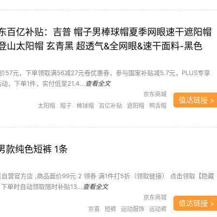
阳帽
鸭舌帽
东百亿补贴：吉普 帽子男棒球帽夏季网眼速干遮阳帽
登山太阳帽 玄青黑 超透气&全网眼&速干面料-黑色
57元，下单领取满56减27元卷优惠券，参与国家补贴减5.7元，PLUS专享
动，下单1件，实付低至21.4...
查看全文
京东商城
值达链接 >
太阳帽
帽子
棒球帽
百亿补贴
遮阳帽
鸭舌帽
IT 男款纯色短裤 1条
喜自营官方店 ,商品面价99元 2 领券 满1件打5折（领取链接） 点击领取【隐藏
下单时自动领取限时补贴13...
查看全文
京东商城
值达链接 >
京喜
短裤
运动服饰
运动裤