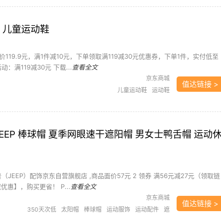
 儿童运动鞋
119.9元，满1件减10元，下单领取满119减30元优惠券，下单1件，实付低至
动：满119减30元 下载...
查看全文
京东商城
值达链接 >
儿童运动鞋
运动鞋
JEEP 棒球帽 夏季网眼速干遮阳帽 男女士鸭舌帽 运动
普（JEEP）配饰京东自营旗舰店 ,商品面价57元 2 领券 满56元减27元（领取链
优惠】，购买更省！ P...
查看全文
京东商城
值达链接 >
350天次低
太阳帽
棒球帽
运动服饰
运动配件
遮