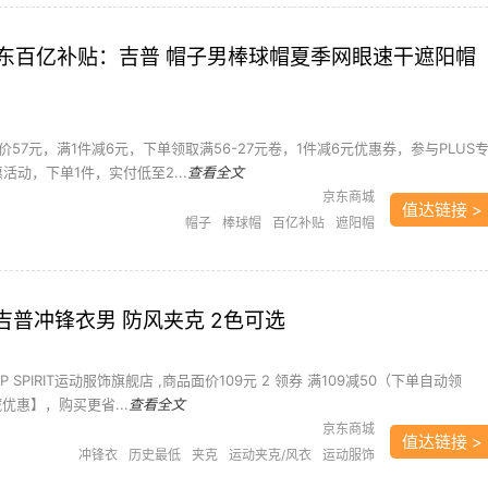
东百亿补贴：吉普 帽子男棒球帽夏季网眼速干遮阳帽
57元，满1件减6元，下单领取满56-27元卷，1件减6元优惠券，参与PLUS
惠活动，下单1件，实付低至2...
查看全文
京东商城
值达链接 >
帽子
棒球帽
百亿补贴
遮阳帽
RIT 吉普冲锋衣男 防风夹克 2色可选
EP SPIRIT运动服饰旗舰店 ,商品面价109元 2 领券 满109减50（下单自动领
优惠】，购买更省...
查看全文
京东商城
值达链接 >
冲锋衣
历史最低
夹克
运动夹克/风衣
运动服饰