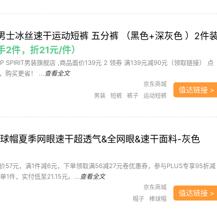
车
摇铃/床铃
政府补贴
玩具
玩具车
越野警车
车模
RIT 男士冰丝速干运动短裤 五分裤 （黑色+深灰色 ）2件
到手2件，折21元/件）
EP SPIRIT男装旗舰店 ,商品面价139元 2 领券 满139元减90元（领取链接） 点
购买更省！ ...
查看全文
京东商城
值达链接 >
男装
短裤
裤子
运动短裤
棒球帽夏季网眼速干超透气&全网眼&速干面料-灰色
57元，满1件减6元，下单领取满56减27元卷优惠券，参与PLUS专享95折减
1件，实付低至21.15元。...
查看全文
京东商城
值达链接 >
帽子
棒球帽