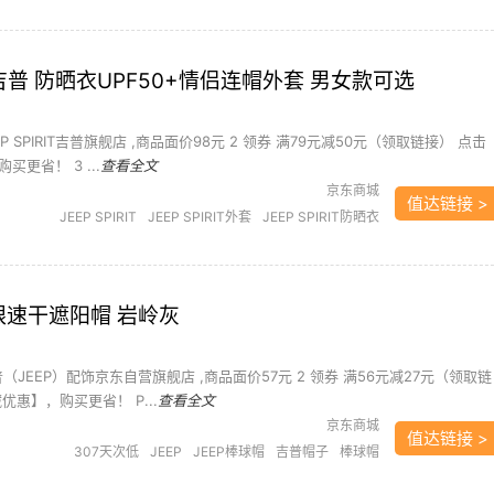
RIT吉普 防晒衣UPF50+情侣连帽外套 男女款可选
EP SPIRIT吉普旗舰店 ,商品面价98元 2 领券 满79元减50元（领取链接） 点击
更省！ 3 ...
查看全文
京东商城
值达链接 >
JEEP SPIRIT
JEEP SPIRIT外套
JEEP SPIRIT防晒衣
历史新低
户外服装
户外鞋服
防晒
防晒衣
网眼速干遮阳帽 岩岭灰
普（JEEP）配饰京东自营旗舰店 ,商品面价57元 2 领券 满56元减27元（领取链
优惠】，购买更省！ P...
查看全文
京东商城
值达链接 >
307天次低
JEEP
JEEP棒球帽
吉普帽子
棒球帽
运动服饰
运动配件
遮阳帽