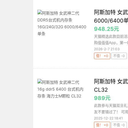
阿斯加特 女武
6000/6400
948.25元
天猫精选此款目前活动
购值值值App，第一
2026-2-7 21:03
值！ +0
不值 -0
阿斯加特 女武神
CL32
989元
此款参与天猫双旦礼遇
友不要错过了！ 可用
2025-12-22 18:41
值！ +0
不值 -0