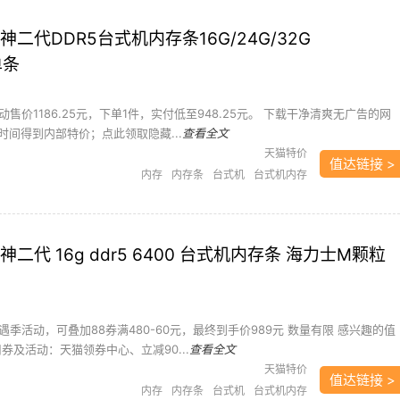
神二代DDR5台式机内存条16G/24G/32G
单条
售价1186.25元，下单1件，实付低至948.25元。 下载干净清爽无广告的网
时间得到内部特价；点此领取隐藏...
查看全文
天猫特价
值达链接 >
内存
内存条
台式机
台式机内存
二代 16g ddr5 6400 台式机内存条 海力士M颗粒
季活动，可叠加88券满480-60元，最终到手价989元 数量有限 感兴趣的值
券及活动：天猫领券中心、立减90...
查看全文
天猫特价
值达链接 >
内存
内存条
台式机
台式机内存