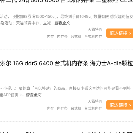
二代 24g ddr5 6000 台式机内存条 三星颗粒 CL3
活动，可叠加88券满1500-150元，最终到手价1649元 数量有限 感兴趣的值
及活动：天猫领券中心、立减...
查看全文
天猫特价
值达链接 >
内存
内存条
台式机
台式机内存
尔 16G ddr5 6400 台式机内存条 海力士A-die颗粒
---------- 小提示：聚划算「百亿补贴」的商品，直接从小丢这里访问可能是看不到补
PP首页->...
查看全文
天猫特价
值达链接 >
内存
内存条
台式机
台式机内存