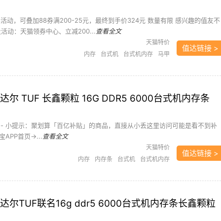
活动，可叠加88券满200-25元，最终到手价324元 数量有限 感兴趣的值友不
活动：天猫领券中心、立减200...
查看全文
天猫特价
值达链接 >
内存
台式机
台式机内存
马甲
尔 TUF 长鑫颗粒 16G DDR5 6000台式机内存条
---------- 小提示：聚划算「百亿补贴」的商品，直接从小丢这里访问可能是看不到补
PP首页->...
查看全文
天猫特价
值达链接 >
内存
内存条
台式机
台式机内存
达尔TUF联名16g ddr5 6000台式机内存条长鑫颗粒