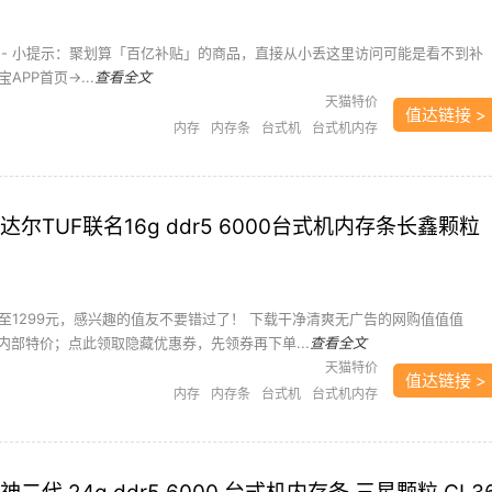
---------- 小提示：聚划算「百亿补贴」的商品，直接从小丢这里访问可能是看不到补
PP首页->...
查看全文
天猫特价
值达链接 >
内存
内存条
台式机
台式机内存
达尔TUF联名16g ddr5 6000台式机内存条长鑫颗粒
至1299元，感兴趣的值友不要错过了！ 下载干净清爽无广告的网购值值值
内部特价；点此领取隐藏优惠券，先领券再下单...
查看全文
天猫特价
值达链接 >
内存
内存条
台式机
台式机内存