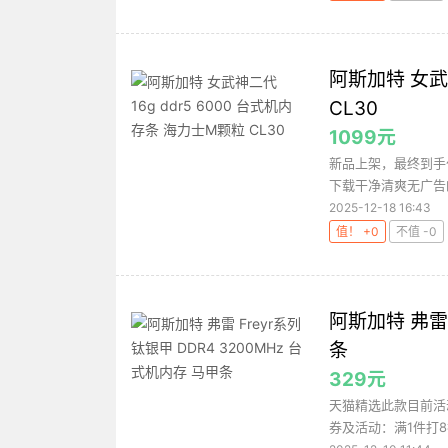
阿斯加特 女武神
CL30
1099元
新品上架，最终到手
下载干净清爽无广告的
2025-12-18 16:43
值！ +0
不值 -0
阿斯加特 弗雷 
条
329元
天猫精选此款目前活动
券及活动：满1件打8