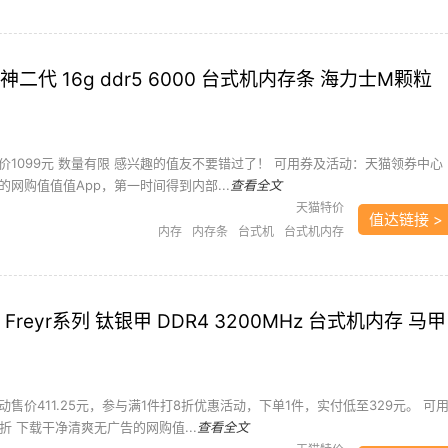
二代 16g ddr5 6000 台式机内存条 海力士M颗粒
价1099元 数量有限 感兴趣的值友不要错过了！ 可用券及活动：天猫领券中心
网购值值值App，第一时间得到内部...
查看全文
天猫特价
值达链接 >
内存
内存条
台式机
台式机内存
Freyr系列 钛银甲 DDR4 3200MHz 台式机内存 马甲
售价411.25元，参与满1件打8折优惠活动，下单1件，实付低至329元。 可
折 下载干净清爽无广告的网购值...
查看全文