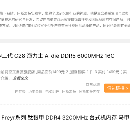
司旗下品牌。阿斯加特实验室，堪称全球记忆体行业的神域，他是嘉合劲威集团与瑞典
于尖端存储技术的研究与开发，希望向电脑游戏玩家提供惊喜性能和国际品质的存储产品，同
決方案。因此阿斯加特实验室不但生产具有高性能国际品质的产品，同时也是拥有全
神二代 C28 海力士 A-die DDR5 6000MHz 16G
加特京东自营旗舰店 ,商品面价1499元 2 加购 购买 1 件 3 实付 1499元 ( 实
介绍 ...
查看全文
京东商城
值达链接 >
内存条
历史最低
电脑组件
阿斯加特
阿斯加特内存
条
阿斯加特女武神
Freyr系列 钛银甲 DDR4 3200MHz 台式机内存 马甲