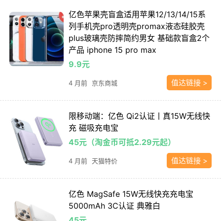
亿色苹果壳盲盒适用苹果12/13/14/15系
列手机壳pro透明壳promax液态硅胶壳
plus玻璃壳防摔简约男女 基础款盲盒2个
产品 iphone 15 pro max
9.9元
值达链接 >
4 月前
京东商城
限移动端：亿色 Qi2认证丨真15W无线快
充 磁吸充电宝
45元（淘金币可抵2.29元起）
值达链接 >
4 月前
天猫特价
亿色 MagSafe 15W无线快充充电宝
5000mAh 3C认证 典雅白
45元