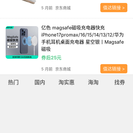
值达链接 >
5 月前
京东商城
亿色 magsafe磁吸充电器快充
iPhone17promax/16/15/14/13/12/华为
手机耳机桌面充电器 星空银丨Magsafe
磁吸
券后25元
值达链接 >
5 月前
京东商城
热门
国内
淘实惠
海淘
找券
亿色 Qi2认证丨真15W无线快充 磁吸充
电宝 典雅白 5000mAh
券后48元
值达链接 >
5 月前
京东商城