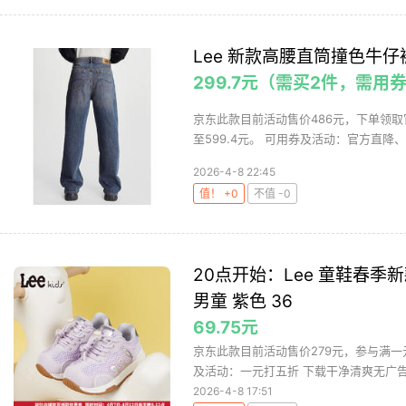
Lee 新款高腰直筒撞色牛仔
299.7元（需买2件，需用
京东此款目前活动售价486元，下单领取官
至599.4元。 可用券及活动：官方直降、plu
2026-4-8 22:45
值！ +0
不值 -0
20点开始：Lee 童鞋春
男童 紫色 36
69.75元
京东此款目前活动售价279元，参与满一元
及活动：一元打五折 下载干净清爽无广告的
2026-4-8 17:51