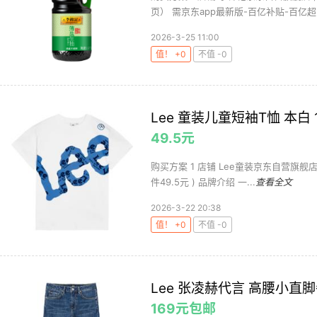
页） 需京东app最新版-百亿补贴-百亿超.
2026-3-25 11:00
值！ +0
不值 -0
Lee 童装儿童短袖T恤 本白 
49.5元
购买方案 1 店铺 Lee童装京东自营旗舰店 ,商
件49.5元 ) 品牌介绍 一...
查看全文
2026-3-22 20:38
值！ +0
不值 -0
Lee 张凌赫代言 高腰小直脚
169元包邮