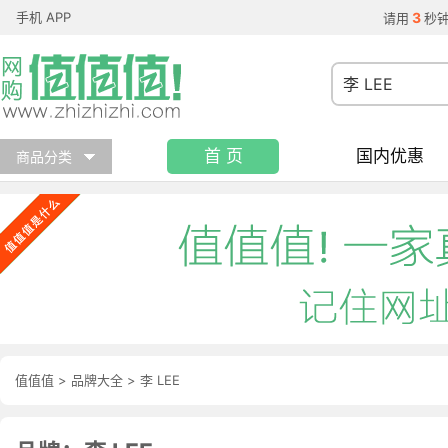
手机 APP
3
请用
秒
首 页
国内优惠
商品分类
值值值
>
品牌大全
>
李 LEE