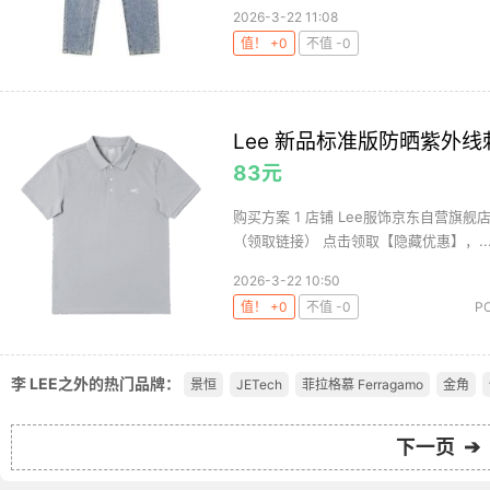
2026-3-22 11:08
值！ +0
不值 -0
Lee 新品标准版防晒紫外线
83元
购买方案 1 店铺 Lee服饰京东自营旗舰店 ,
（领取链接） 点击领取【隐藏优惠】，..
2026-3-22 10:50
值！ +0
不值 -0
P
李 LEE之外的热门品牌：
景恒
JETech
菲拉格慕 Ferragamo
金角
下一页 ➔