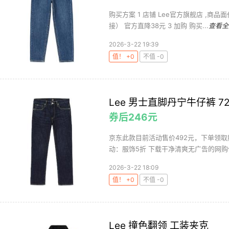
购买方案 1 店铺 Lee官方旗舰店 ,商品面价
接） 官方直降38元 3 加购 购买...
查看全
2026-3-22 19:39
值！ +0
不值 -0
Lee 男士直脚丹宁牛仔裤 72
券后246元
京东此款目前活动售价492元，下单领取
动：服饰5折 下载干净清爽无广告的网购值
2026-3-22 18:09
值！ +0
不值 -0
Lee 撞色翻领 工装夹克