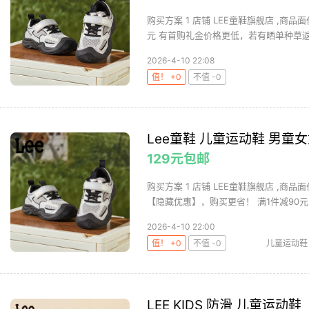
购买方案 1 店铺 LEE童鞋旗舰店 ,商品面
元 有首购礼金价格更低，若有晒单种草返.
2026-4-10 22:08
值！ +0
不值 -0
Lee童鞋 儿童运动鞋 男
129元包邮
购买方案 1 店铺 LEE童鞋旗舰店 ,商品面
【隐藏优惠】，购买更省！ 满1件减90元 .
2026-4-10 22:00
值！ +0
不值 -0
儿童运动鞋
LEE KIDS 防滑 儿童运动鞋