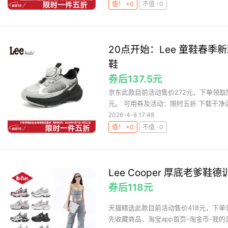
值！ +0
不值 -0
20点开始：Lee 童鞋春
鞋
券后137.5元
京东此款目前活动售价272元，下单领取限
元。 可用券及活动：限时五折 下载干净清
2026-4-8 17:48
值！ +0
不值 -0
Lee Cooper 厚底老
券后118元
天猫精选此款目前活动售价418元，下单领
先收藏商品，淘宝app首页-淘金币-我的足