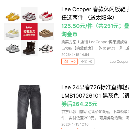
Lee Cooper 春款休闲
任选两件 （送太阳伞）
125.50元/件（共251元
淘金币
购买方案 1 店铺 LeeCooper奥莱旗舰
击领取【隐藏优惠】，购买更省！ 满...
2026-4-15 14:54
值！ +0
不值 -0
Lee Cooper
价
Lee 24早春726标准直
LMB100726101 黑灰色（裤
券后264.25元
京东此款目前活动售价515元，下单领取满
件，实付低至290元。 可用券及活动：满49
2026-4-15 12:10