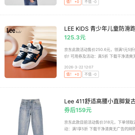
值！ +0
不值 -0
LEE KIDS 青少年儿童防滑
125.3元
京东此款活动售价250.6元，领满1元5
价! 可用券及活动：真5折 下载干净清爽无
2026-3-22 12:07
值！ +0
不值 -0
Lee 411舒适高腰小直脚
券后159元
京东此款目前活动售价318元，下单领取满
动：满1享5折 下载干净清爽无广告的网购值