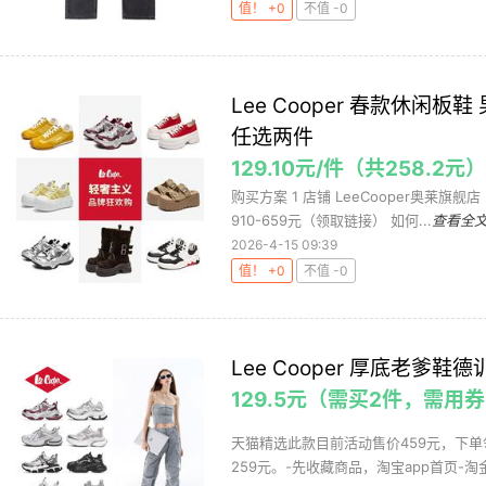
值！ +0
不值 -0
Lee Cooper 春款休闲
任选两件
129.10元/件（共258.2元
购买方案 1 店铺 LeeCooper奥莱旗舰
910-659元（领取链接） 如何...
查看全
2026-4-15 09:39
值！ +0
不值 -0
Lee Cooper 厚底老
129.5元（需买2件，需用
天猫精选此款目前活动售价459元，下单
259元。-先收藏商品，淘宝app首页-淘金