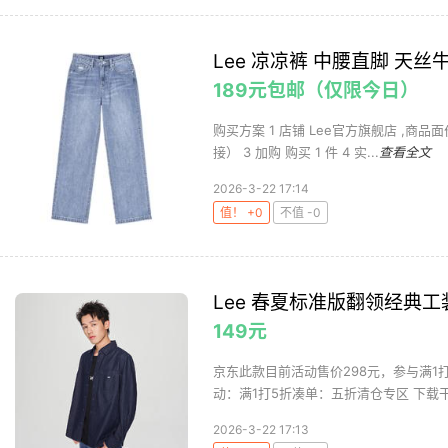
Lee 凉凉裤 中腰直脚 天丝
189元包邮（仅限今日）
购买方案 1 店铺 Lee官方旗舰店 ,商品面价
接） 3 加购 购买 1 件 4 实...
查看全文
2026-3-22 17:14
值！ +0
不值 -0
Lee 春夏标准版翻领经典
149元
京东此款目前活动售价298元，参与满1打
动：满1打5折凑单：五折清仓专区 下载干
2026-3-22 17:13