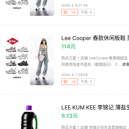
2026-4-6 01:36
值！ +0
不值 -0
Lee Cooper 春款休闲板
114元
购买方案 1 店铺 LeeCooper奥莱旗舰店
何使用淘金币抵扣（截图指示） 3 ...
查
2026-4-1 09:06
值！ +0
不值 -0
LEE KUM KEE 李锦记 薄盐
8.13元
购买方案 1 店铺 李锦记京东自营旗舰店 ,