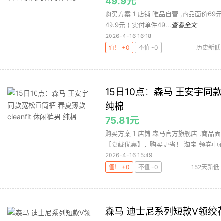
49.9元
购买方案 1 店铺 唯品自营 ,商品面价69元 2
49.9元 ( 实付单件49...
查看全文
2026-4-16 16:18
值！ +0
不值 -0
历史新低
15日10点：森马 王安宇同款宽
纯棉
75.81元
购买方案 1 店铺 森马官方旗舰店 ,商品面
【隐藏优惠】，购买更省！ 淘宝 领券中心
2026-4-16 15:49
值！ +0
不值 -0
152天新低
森马 迪士尼系列短款V领绞