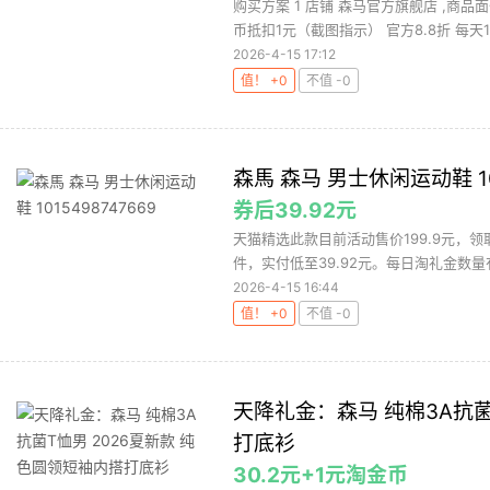
购买方案 1 店铺 森马官方旗舰店 ,商品
币抵扣1元（截图指示） 官方8.8折 每天10
2026-4-15 17:12
值！ +0
不值 -0
森馬 森马 男士休闲运动鞋 101
券后39.92元
天猫精选此款目前活动售价199.9元，领取
件，实付低至39.92元。每日淘礼金数量有
2026-4-15 16:44
值！ +0
不值 -0
天降礼金：森马 纯棉3A抗菌
打底衫
30.2元+1元淘金币