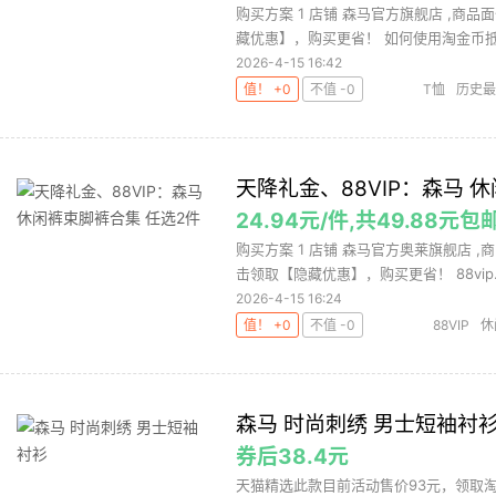
购买方案 1 店铺 森马官方旗舰店 ,商品
藏优惠】，购买更省！ 如何使用淘金币抵扣
2026-4-15 16:42
值！ +0
不值 -0
T恤
历史最
天降礼金、88VIP：森马 
24.94元/件,共49.88元
购买方案 1 店铺 森马官方奥莱旗舰店 ,商
击领取【隐藏优惠】，购买更省！ 88vip..
2026-4-15 16:24
值！ +0
不值 -0
88VIP
休
森马 时尚刺绣 男士短袖衬
券后38.4元
天猫精选此款目前活动售价93元，领取淘礼