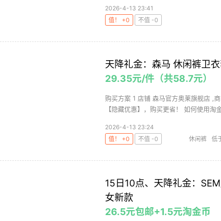
2026-4-13 23:41
值！ +0
不值 -0
天降礼金：森马 休闲裤卫衣
29.35元/件（共58.7元）
购买方案 1 店铺 森马官方奥莱旗舰店 ,商
【隐藏优惠】，购买更省！ 如何使用淘金币
2026-4-13 23:24
值！ +0
不值 -0
休闲裤
低
15日10点、天降礼金：SEM
女新款
26.5元包邮+1.5元淘金币