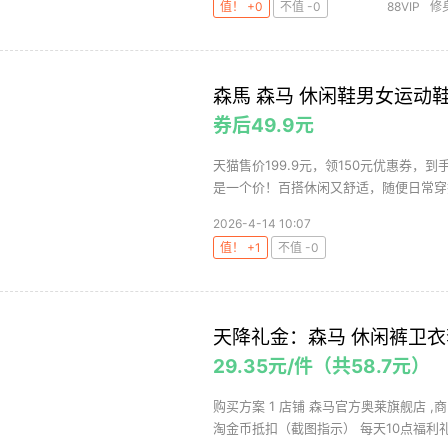
值！ +0
不值 -0
88VIP
修
森馬 森马 休闲鞋男女运动
券后49.9元
天猫售价199.9元，领150元优惠券，到
是一个价！百搭休闲又舒适，随便日常穿搭
2026-4-14 10:07
值！ +1
不值 -0
天降礼金：森马 休闲裤卫衣
29.35元/件（共58.7元）
购买方案 1 店铺 森马官方奥莱旗舰店 ,商
淘金币抵扣（截图指示） 每天10点福利礼金