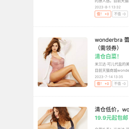
的撩人感。目前天猫商城
2023-8-1 13:32
值！ +0
不值 -0
wonderb
（需领券）
清仓白菜！
米兰达·可儿代盐的
目前天猫商城wonde
2023-7-14 13:35
值！ +0
不值 -0
清仓低价，wo
19.9元起包