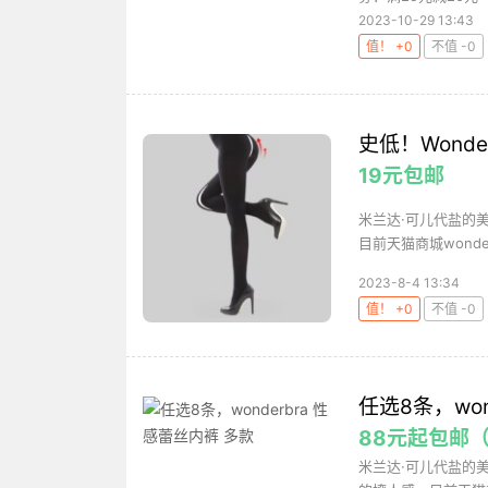
2023-10-29 13:43
值！ +0
不值 -0
史低！Wond
19元包邮
米兰达·可儿代盐的
目前天猫商城wonde
2023-8-4 13:34
值！ +0
不值 -0
任选8条，won
88元起包邮（
米兰达·可儿代盐的