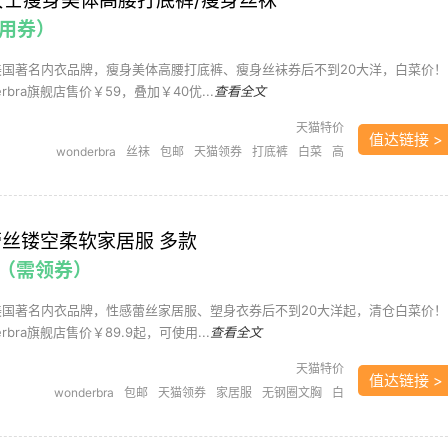
ra 女士瘦身美体高腰打底裤/瘦身丝袜
需用券）
美国著名内衣品牌，瘦身美体高腰打底裤、瘦身丝袜券后不到20大洋，白菜价！
rbra旗舰店售价￥59，叠加￥40优...
查看全文
天猫特价
值达链接 >
wonderbra
丝袜
包邮
天猫领券
打底裤
白菜
高
腰打底裤
a 蕾丝镂空柔软家居服 多款
邮（需领券）
美国著名内衣品牌，性感蕾丝家居服、塑身衣券后不到20大洋起，清仓白菜价！
rbra旗舰店售价￥89.9起，可使用...
查看全文
天猫特价
值达链接 >
wonderbra
包邮
天猫领券
家居服
无钢圈文胸
白
菜