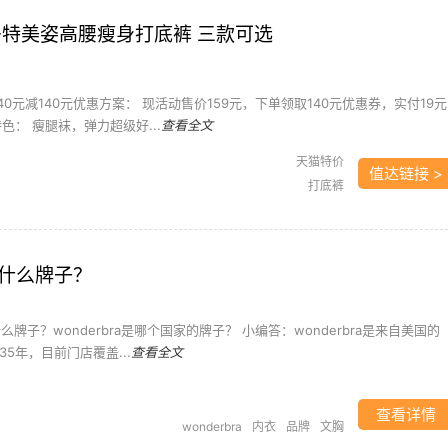
ra 多特美姿高腰瘦身打底裤 三款可选
140元减140元优惠方案： 现活动售价159元，下单领取140元优惠券，实付19元
色： 瘦腿袜，弹力超级好...
查看全文
天猫特价
值达链接 >
打底裤
a是什么牌子？
是什么牌子？wonderbra是哪个国家的牌子？ 小编答：wonderbra是来自美国的
35年，目前门店覆盖...
查看全文
查看详情
wonderbra
内衣
品牌
文胸