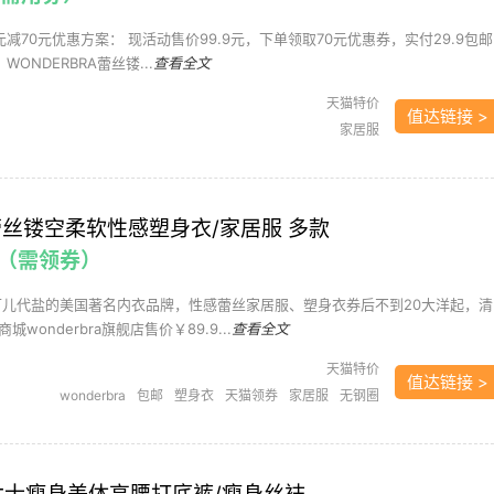
0元减70元优惠方案： 现活动售价99.9元，下单领取70元优惠券，实付29.9包邮
WONDERBRA蕾丝镂...
查看全文
天猫特价
值达链接 >
家居服
ra 蕾丝镂空柔软性感塑身衣/家居服 多款
邮（需领券）
可儿代盐的美国著名内衣品牌，性感蕾丝家居服、塑身衣券后不到20大洋起，清
wonderbra旗舰店售价￥89.9...
查看全文
天猫特价
值达链接 >
wonderbra
包邮
塑身衣
天猫领券
家居服
无钢圈
文胸
白菜