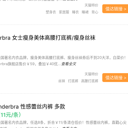
天猫特价
值达链接 >
塑身衣
家居服
睡衣
睡裙
背心
erbra 女士瘦身美体高腰打底裤/瘦身丝袜
美国著名内衣品牌，瘦身美体高腰打底裤、瘦身丝袜券后不到20大洋，白菜价！
rbra旗舰店售价￥59，叠加￥40优...
查看全文
天猫特价
值达链接 >
丝袜
打底裤
高腰打底裤
derbra 性感蕾丝内裤 多款
11元/条）
美国著名内衣品牌，任选8条，折合￥11/条清仓低价！性感蕾丝内裤，直戳心尖