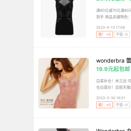
满80元减70元满8
到手 商品关键特色： 
2023-4-13 17:06
值！ +0
不值 -0
wonderb
19.9元起包
白菜补仓！米兰达·
仓白菜价！目前天猫商城
2023-3-30 16:31
值！ +0
不值 -0