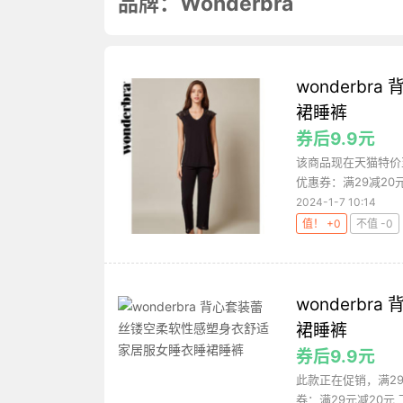
品牌：Wonderbra
wonderb
裙睡裤
券后9.9元
该商品现在天猫特价
优惠券：满29减20
2024-1-7 10:14
值！ +0
不值 -0
wonderb
裙睡裤
券后9.9元
此款正在促销，满2
券：满29元减20元