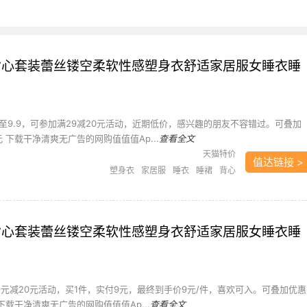
ra 背心套装蕾丝镂空柔软性感塑身衣舒适家居服女睡衣睡
至9.9，可参加满29减20元活动，近期低价，感兴趣的朋友不容错过。可叠加
元 下载干净清爽无广告的网购值值值Ap...
查看全文
天猫特价
值达链接 >
塑身衣
家居服
睡衣
睡裙
背心
ra 背心套装蕾丝镂空柔软性感塑身衣舒适家居服女睡衣睡
9元减20元活动，买1件，实付9元，最终到手价9元/件，喜欢可入。可叠加优惠
 下载干净清爽无广告的网购值值值Ap...
查看全文