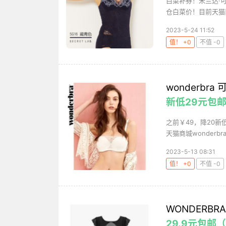
白菜补券！米兰达·
仓白菜价！目前天猫商城
2023-5-24 11:52
值！ +0
不值 -0
wonderbr
新低29元包
之前￥49，降20
天猫商城wonderb
2023-5-13 08:31
值！ +0
不值 -0
WONDERB
29.9元包邮