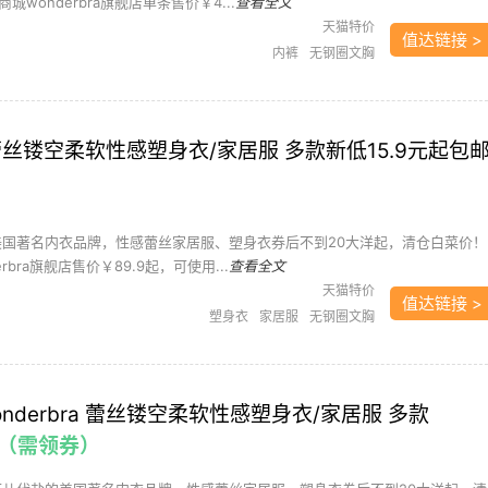
wonderbra旗舰店单条售价￥4...
查看全文
天猫特价
值达链接 >
内裤
无钢圈文胸
ra 蕾丝镂空柔软性感塑身衣/家居服 多款新低15.9元起包
美国著名内衣品牌，性感蕾丝家居服、塑身衣券后不到20大洋起，清仓白菜价！
rbra旗舰店售价￥89.9起，可使用...
查看全文
天猫特价
值达链接 >
塑身衣
家居服
无钢圈文胸
nderbra 蕾丝镂空柔软性感塑身衣/家居服 多款
邮（需领券）