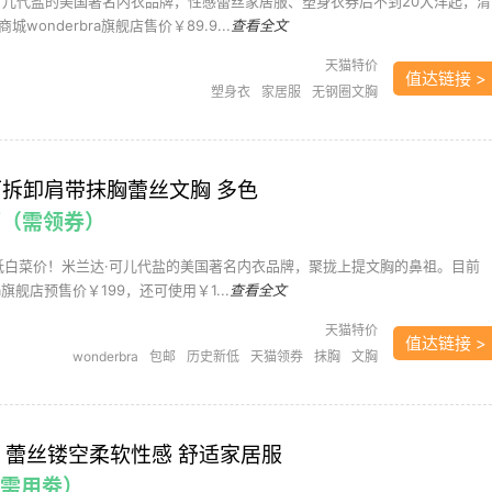
可儿代盐的美国著名内衣品牌，性感蕾丝家居服、塑身衣券后不到20大洋起，清
wonderbra旗舰店售价￥89.9...
查看全文
天猫特价
值达链接 >
塑身衣
家居服
无钢圈文胸
a 可拆卸肩带抹胸蕾丝文胸 多色
邮（需领券）
新低白菜价！米兰达·可儿代盐的美国著名内衣品牌，聚拢上提文胸的鼻祖。目前
ra旗舰店预售价￥199，还可使用￥1...
查看全文
天猫特价
值达链接 >
wonderbra
包邮
历史新低
天猫领券
抹胸
文胸
无钢圈文胸
白菜
RA 蕾丝镂空柔软性感 舒适家居服
（需用劵）