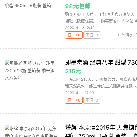
98元包邮
购买方案 1 店铺 同里红酒类官方旗舰店 ,
领取【隐藏优惠】，购买更省！ 3 补贴 4.
2026-4-12 12:48
值！ +0
不值 -0
中外酒水
即墨老酒 经典八年 甜型 73
215元
京东现价215.0元，价格给力，喜欢的
和天然泉水，经过传统工艺酿造并陈酿八年
2026-4-11 12:10
值！ +0
不值 -0
塔牌 本原酒2015年 无焦
袋） 750mL 1瓶 礼盒装