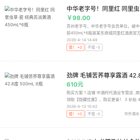
中华老字号！同里红 同里虫草
￥98.00
苏州老字号，中华老字号会员单位，被中
前450mL*6瓶装某东商城同里红酒类官方旗
2026-4-14 14:49
值！ +0
不值 -0
劲牌 毛铺苦荞尊享露酒 42.8
610元
购买方案 1 店铺 中酒时代酒业专营店 ,商
领取【隐藏优惠】，购买更省！ 3 补贴 4.
2026-4-13 10:42
值！ +0
不值 -0
中外酒水