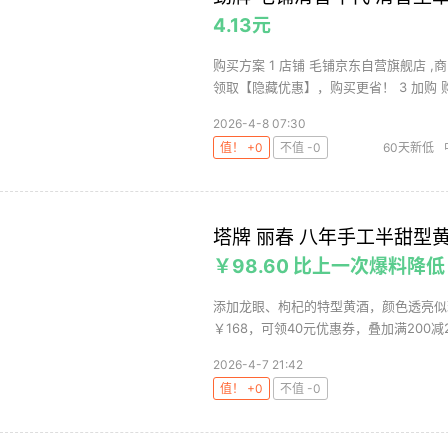
4.13元
购买方案 1 店铺 毛铺京东自营旗舰店 ,
领取【隐藏优惠】，购买更省！ 3 加购 购买
2026-4-8 07:30
值！ +0
不值 -0
60天新低
塔牌 丽春 八年手工半甜型黄酒
￥98.60 比上一次爆料降低 ￥
添加龙眼、枸杞的特型黄酒，颜色透亮似琥
￥168，可领40元优惠券，叠加满200减25
2026-4-7 21:42
值！ +0
不值 -0