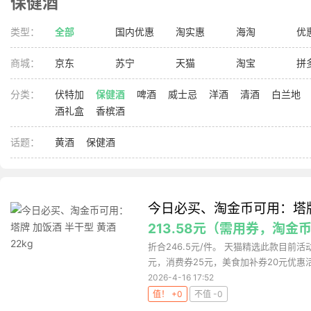
保健酒
类型：
全部
国内优惠
淘实惠
海淘
优
商城：
京东
苏宁
天猫
淘宝
拼
分类：
伏特加
保健酒
啤酒
威士忌
洋酒
清酒
白兰地
酒礼盒
香槟酒
话题：
黄酒
保健酒
今日必买、淘金币可用：塔牌 
213.58元（需用券，淘金币
折合246.5元/件。 天猫精选此款目前活
元，消费券25元，美食加补券20元优惠活
2026-4-16 17:52
值！ +0
不值 -0