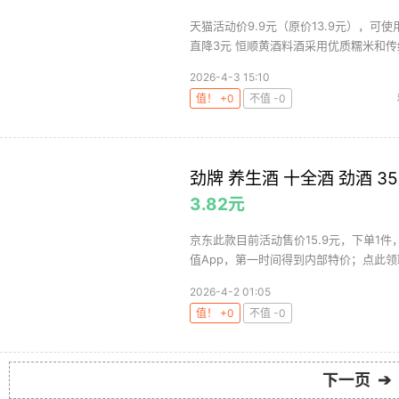
天猫活动价9.9元（原价13.9元），可
直降3元 恒顺黄酒料酒采用优质糯米和传统
2026-4-3 15:10
值！ +0
不值 -0
劲牌 养生酒 十全酒 劲酒 35度
3.82元
京东此款目前活动售价15.9元，下单1件
值App，第一时间得到内部特价；点此领取
2026-4-2 01:05
值！ +0
不值 -0
下一页 ➔