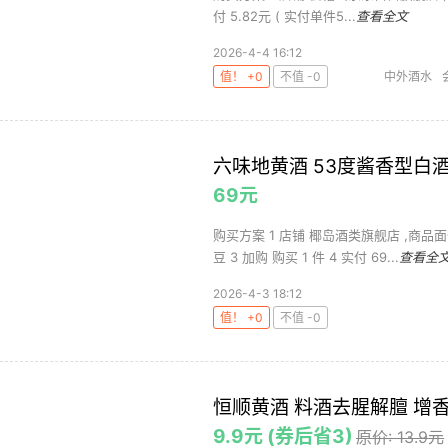
付 5.82元 ( 实付单件5...
查看全文
2026-4-4 16:12
值！ +0
不值 -0
中外酒水
六味地黄酒 53度酱香型白酒基
69元
购买方案 1 店铺 椰岛酒类旗舰店 ,商品面
豆 3 加购 购买 1 件 4 实付 69...
查看全
2026-4-3 18:12
值！ +0
不值 -0
恒顺黄酒 料酒去腥解膻 增
9.9元 (券后省3)
原价: 13.9元