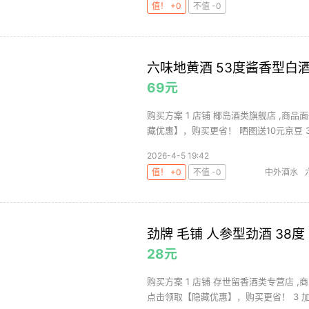
值！ +0
不值 -0
六味地黄酒 53度酱香型白酒基
69元
购买方案 1 店铺 椰岛酒类旗舰店 ,商品面
藏优惠】，购买更省！ 晒图送10元京豆 3 .
2026-4-5 19:42
值！ +0
不值 -0
中外酒水
劲牌 毛铺 人参型劲酒 38度
28元
购买方案 1 店铺 存世留香酒类专营店 ,
点击领取【隐藏优惠】，购买更省！ 3 加购