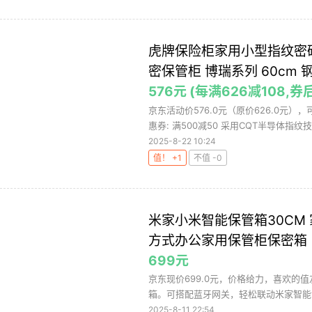
虎牌保险柜家用小型指纹密
密保管柜 博瑞系列 60cm 
576元 (每满626减108,券
京东活动价576.0元（原价626.0元）
惠券: 满500减50 采用CQT半导体指纹技术
2025-8-22 10:24
值！ +1
不值 -0
米家小米智能保管箱30CM
方式办公家用保管柜保密箱
699元
京东现价699.0元，价格给力，喜欢的
箱。可搭配蓝牙网关，轻松联动米家智能设
2025-8-11 22:54