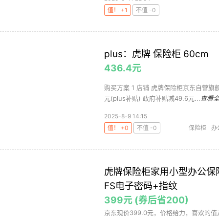
值！ +1
不值 -0
plus：虎牌 保险柜 60cm
436.4元
购买方案 1 店铺 虎牌保险柜京东自营旗舰店 
元(plus补贴) 政府补贴减49.6元...
查看
2025-8-9 14:15
值！ +0
不值 -0
保险柜
办
虎牌保险柜家用小型办公保险
FS电子密码+指纹
399元 (券后省200)
京东现价399.0元，价格给力，喜欢的值友可