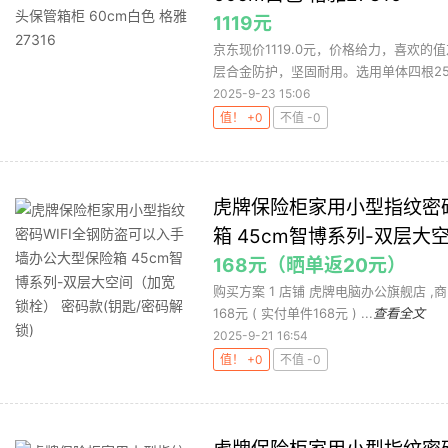
1119元
京东现价1119.0元，价格给力，喜欢的值
层合金防护，坚固耐用。选用单体四根25m
2025-9-23 15:06
值！ +0
不值 -0
虎牌保险柜家用小型指纹密码
箱 45cm智博系列-双层大
168元（晒单返20元）
购买方案 1 店铺 虎牌电脑办公旗舰店 ,商品
168元 ( 实付单件168元 ) ...
查看全文
2025-9-21 16:54
值！ +0
不值 -0