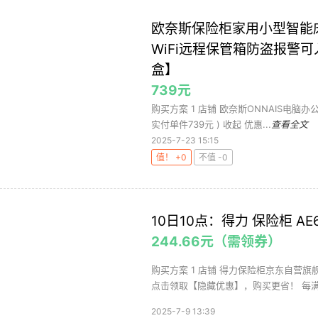
欧奈斯保险柜家用小型智能
WiFi远程保管箱防盗报警可
盒】
739元
购买方案 1 店铺 欧奈斯ONNAIS电脑办公旗
实付单件739元 ) 收起 优惠...
查看全文
2025-7-23 15:15
值！ +0
不值 -0
10日10点：得力 保险柜 AE6
244.66元（需领券）
购买方案 1 店铺 得力保险柜京东自营旗舰店
点击领取【隐藏优惠】，购买更省！ 每满42
2025-7-9 13:39