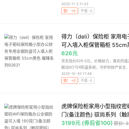
2025-11-2 11:33
值！ +0
不值 -0
得力（deli）保险柜 家
可入墙入柜保管箱柜 55cm黑
626元
京东现价626.0元，价格给力，喜欢的
联动SOTER防盗系统，守护你财产安全，
2025-10-30 17:48
值！ +0
不值 -0
虎牌保险柜家用小型指纹密码
门(备注颜色) 驭尚系列（
3199元 (券后省100)
原价: 