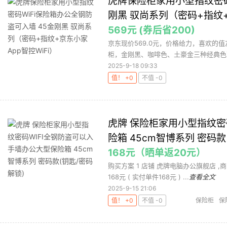
虎牌保险柜家用小型指纹密码
刚黑 驭尚系列（密码+指纹+
569元 (券后省200)
京东现价569.0元，价格给力，喜欢的值友可
柜，金刚黑、咖啡色、土豪金三种经典色可
2025-9-18 09:33
值！ +0
不值 -0
虎牌 保险柜家用小型指纹密
险箱 45cm智博系列 密码款
168元（晒单返20元）
购买方案 1 店铺 虎牌电脑办公旗舰店 ,商品
168元 ( 实付单件168元 ) ...
查看全文
2025-9-15 21:06
值！ +0
不值 -0
保险柜
保