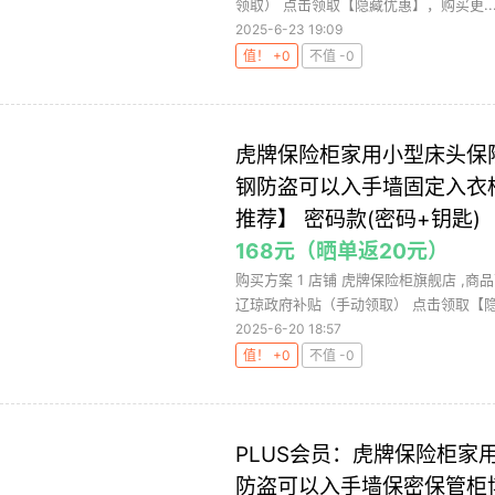
领取） 点击领取【隐藏优惠】，购买更..
2025-6-23 19:09
值！ +0
不值 -0
虎牌保险柜家用小型床头保险
钢防盗可以入手墙固定入衣柜
推荐】 密码款(密码+钥匙)
168元（晒单返20元）
购买方案 1 店铺 虎牌保险柜旗舰店 ,商
辽琼政府补贴（手动领取） 点击领取【隐藏
2025-6-20 18:57
值！ +0
不值 -0
PLUS会员：虎牌保险柜
防盗可以入手墙保密保管柜博