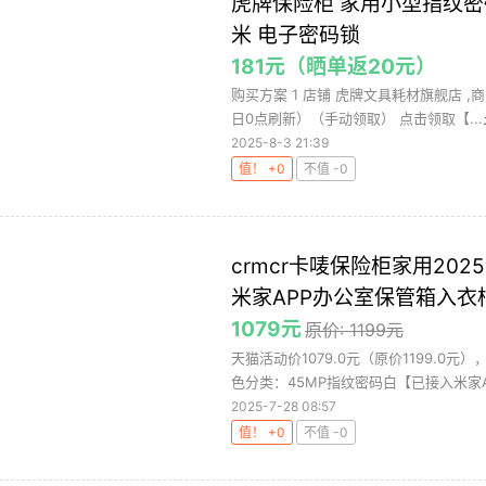
虎牌保险柜 家用小型指纹密码
米 电子密码锁
181元（晒单返20元）
购买方案 1 店铺 虎牌文具耗材旗舰店 ,商品面
日0点刷新）（手动领取） 点击领取【...
2025-8-3 21:39
值！ +0
不值 -0
crmcr卡唛保险柜家用2
米家APP办公室保管箱入衣
1079元
原价: 1199元
天猫活动价1079.0元（原价1199.
色分类：45MP指纹密码白【已接入米家APP
2025-7-28 08:57
值！ +0
不值 -0