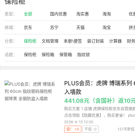
保险柜
类型：
全部
国内优惠
淘实惠
海淘
优
商城：
京东
苏宁
天猫
淘宝
拼
分类：
保险柜
文档管理
本册\便签
装订封装
计算器
财务
话题：
保险柜
保险箱
保管箱
指纹锁
PLUS会员：虎牌 博瑞系列 
入墙款
441.08元（含国补）返10
购买方案 1 店铺 虎牌保险柜京东自营旗舰店
点击领取【隐藏优惠】，购买更省！ plus.
2026-4-15 12:30
值！ +0
不值 -0
127天新低