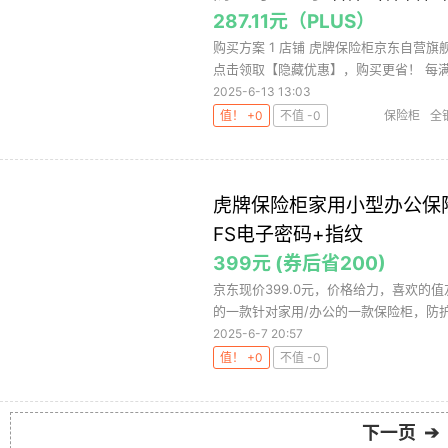
287.11元（PLUS）
购买方案 1 店铺 虎牌保险柜京东自营旗舰店
点击领取【隐藏优惠】，购买更省！ 每满39
2025-6-13 13:03
值！ +0
不值 -0
保险柜
全
虎牌保险柜家用小型办公保险
FS电子密码+指纹
399元 (券后省200)
京东现价399.0元，价格给力，喜欢的值友可
的一款针对家用/办公的一款保险柜，防护等
2025-6-7 20:57
值！ +0
不值 -0
下一页 ➔