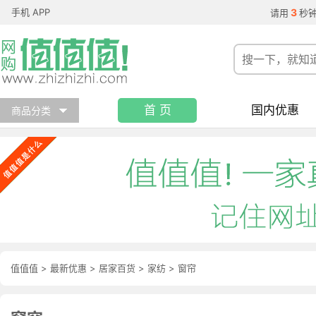
手机 APP
3
请用
秒
首 页
国内优惠
商品分类
值值值
>
最新优惠
>
居家百货
>
家纺
>
窗帘