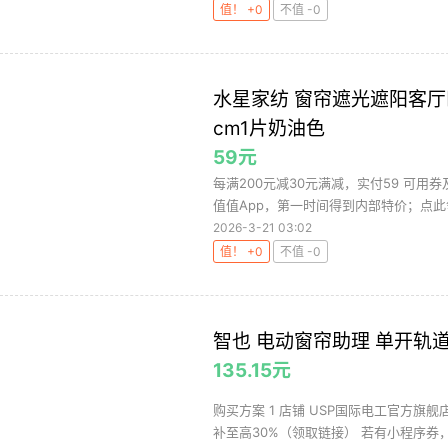
值！ +0
不值 -0
水星家纺 窗帘遮光遮阳客厅卧
cm1片奶油色
59元
每满200元减30元满减，实付59 可用
值值App，第一时间得到内部特价；点此领
2026-3-21 03:02
值！ +0
不值 -0
智也 电动窗帘助理 单开轨
135.15元
购买方案 1 店铺 USP国际电工官方旗舰店 
补至高30%（领取链接） 若有小程序券，.