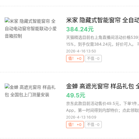
米家 隐藏式智能窗帘 全自
384.24元
天猫精选目前右上角直播间活动价格539元，
15%，到手仅需384.24元，好价可入。 可
2026-4-16 13:50
值！ +0
不值 -0
金蝉 高遮光窗帘 样品礼包
49.5元
京东此款目前活动售价49.5元，下单1件
App，第一时间得到内部特价；点此领取隐
2026-4-13 16:09
值！ +0
不值 -0