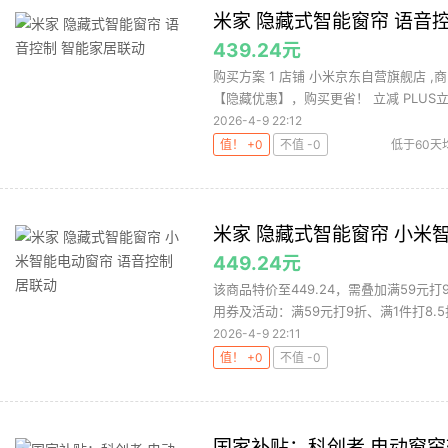
米家 隐藏式智能窗帘 语音
439.24元
购买方案 1 店铺 小米京东自营旗舰店 ,商
【隐藏优惠】，购买更省！ 立减 PLUS立减 
2026-4-9 22:12
值！ +0
不值 -0
低于60天
装
米家 隐藏式智能窗帘 小米
449.24元
该商品特价至449.24，需叠加满59元
用券及活动：满59元打9折、满1件打8.5折
2026-4-9 22:11
值！ +0
不值 -0
国家补贴：科创者 电动窗帘