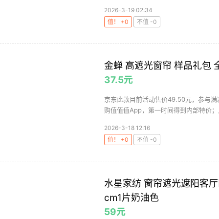
2026-3-19 02:34
值！ +0
不值 -0
金蝉 高遮光窗帘 样品礼包
37.5元
京东此款目前活动售价49.50元，参与满
购值值值App，第一时间得到内部特价；点
2026-3-18 12:16
值！ +0
不值 -0
水星家纺 窗帘遮光遮阳客厅卧
cm1片奶油色
59元