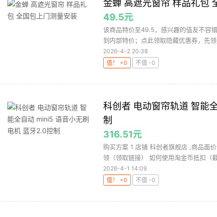
金蝉 高遮光窗帘 样品礼包
49.5元
该商品特价至49.5，感兴趣的值友不容
到内部特价；点此领取隐藏优惠券，先领
2026-4-2 20:38
值！ +0
不值 -0
科创者 电动窗帘轨道 智能全自
制
316.51元
购买方案 1 店铺 科创者旗舰店 ,商品面价6
领（领取链接） 如何使用淘金币抵扣（截图
2026-4-1 14:09
值！ +0
不值 -0