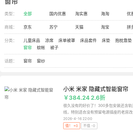
窗帘
类型：
全部
国内优惠
淘实惠
海淘
优
商城：
京东
苏宁
天猫
淘宝
拼
分类：
儿童床品
凉席
床单被罩
床品套件
床垫
抱枕靠垫
窗帘
蚊帐
被子
话题：
窗帘
窗纱
小米 米家 隐藏式智能窗帘
￥384.24 2.6折
很久没有的好价了！300多包安装还含轨
线，特别适合没有预留电源插座的老房改造
2026-4-16 22:00
值！ +0
不值 -0