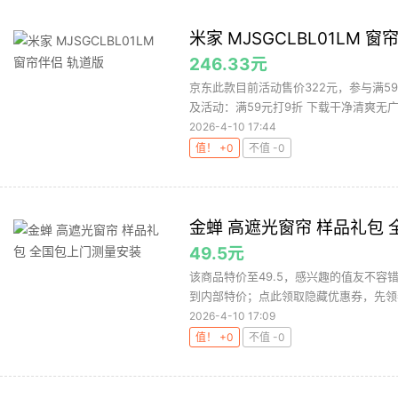
米家 MJSGCLBL01LM 
246.33元
京东此款目前活动售价322元，参与满59
及活动：满59元打9折 下载干净清爽无广
2026-4-10 17:44
值！ +0
不值 -0
金蝉 高遮光窗帘 样品礼包
49.5元
该商品特价至49.5，感兴趣的值友不容
到内部特价；点此领取隐藏优惠券，先领
2026-4-10 17:09
值！ +0
不值 -0