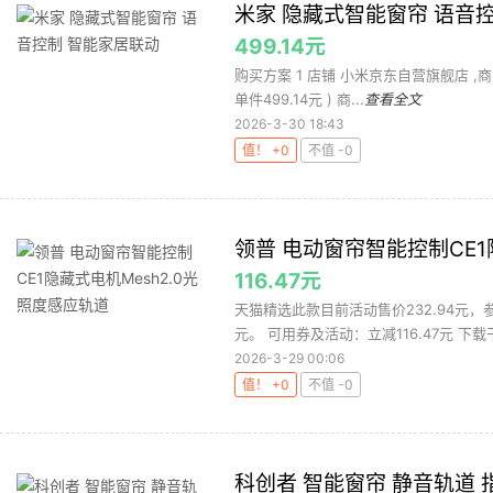
米家 隐藏式智能窗帘 语音
499.14元
购买方案 1 店铺 小米京东自营旗舰店 ,商品面价
单件499.14元 ) 商...
查看全文
2026-3-30 18:43
值！ +0
不值 -0
领普 电动窗帘智能控制CE1
116.47元
天猫精选此款目前活动售价232.94元，参与
元。 可用券及活动：立减116.47元 下载干
2026-3-29 00:06
值！ +0
不值 -0
科创者 智能窗帘 静音轨道 指