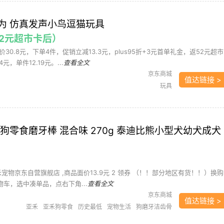
为 仿真发声小鸟逗猫玩具
返52元超市卡后）
30.8元，下单4件，促销立减13.3元，plus95折+3元首单礼金，返52元超市
元，单件12.19元。...
查看全文
京东商城
值达链接 >
玩具
狗零食磨牙棒 混合味 270g 泰迪比熊小型犬幼犬成犬
亚禾宠物京东自营旗舰店 ,商品面价13.9元 2 领券 （！！部分地区有货！！）换购
物车，选中凑单品，点右下角...
查看全文
京东商城
值达链接 >
亚禾
亚禾狗零食
历史最低
宠物生活
狗磨牙洁齿骨
狗零食
磨牙棒
零食
需凑单