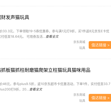
呱招财发声猫玩具
33.3元，下单领取19-5券优惠券，参与满1元打9折，买1件返8元京东E卡优
低至18.64元。 可用券及活...
查看全文
京东商城
值达链接 >
玩具
金香猫抓板猫抓柱耐磨猫爬架立柱猫玩具猫咪用品
46元，参与plus9.5折，返10京东超市卡优惠活动，下单1件，实付低至33.7
us200打9折，20...
查看全文
京东商城
值达链接 >
玩具