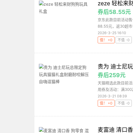
zeze 轻松
券后58.55元
京东此款目前活动售价
88.55元，返30超市
2026-3-25 16:10
值！ +0
不值 -0
贵为 迪士尼
券后259元
天猫精选此款目前活动
用券及活动：满300
2026-3-21 08:39
值！ +0
不值 -0
麦富迪 清口香