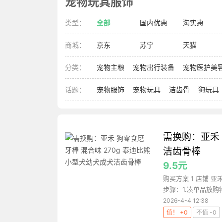
宠物玩具服饰
类型：
全部
国内优惠
淘实惠
商城：
京东
苏宁
天猫
分类：
宠物主粮
宠物出行装备
宠物医护美
话题：
宠物服饰
宠物玩具
洁齿骨
狗玩具
需换购：亚禾 
洁齿骨棒
9.5元
购买方案 1 店铺 
步骤：1.凑单品放购
2026-4-4 12:38
值！ +0
不值 -0