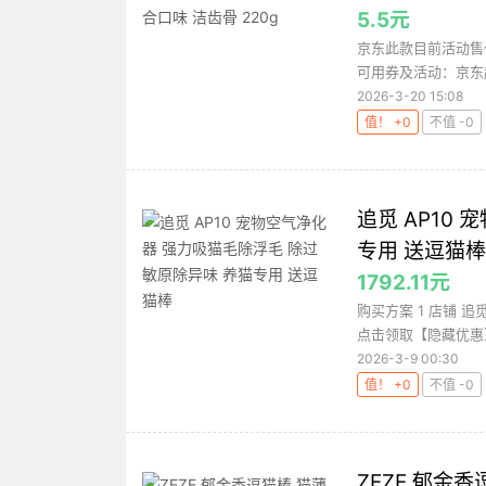
5.5元
京东此款目前活动售
可用券及活动：京东超
2026-3-20 15:08
值！ +0
不值 -0
追觅 AP10
专用 送逗猫棒
1792.11元
购买方案 1 店铺 追
点击领取【隐藏优惠】
2026-3-9 00:30
值！ +0
不值 -0
ZEZE 郁金