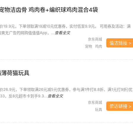
nes 宠物洁齿骨 鸡肉卷+编织球鸡肉混合4袋
19.9元，下单领取满19减10元优惠券，实付低至9.9元。 可用券及活动：满
清爽无广告的网购值值值App，...
查看全文
京东商城
值达链接 >
宠物
鸡肉
芦猫薄荷猫玩具
26.9元，下单领取满26元减5元优惠券，参与满1件打8.8折、满1元打9折]优
33，反8元超市卡到手9.3...
查看全文
京东商城
值达链接 >
玩具