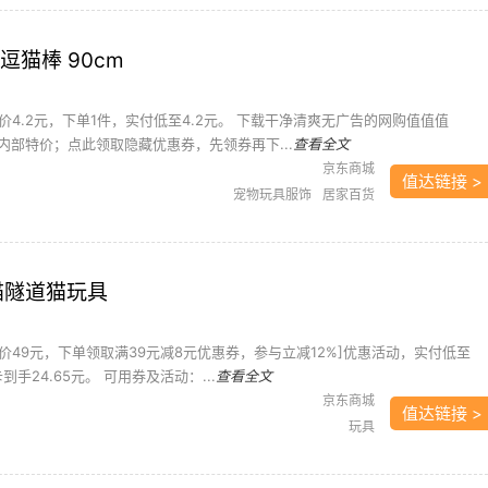
逗猫棒 90cm
4.2元，下单1件，实付低至4.2元。 下载干净清爽无广告的网购值值值
内部特价；点此领取隐藏优惠券，先领券再下...
查看全文
京东商城
值达链接 >
宠物玩具服饰
居家百货
卡猫隧道猫玩具
价49元，下单领取满39元减8元优惠券，参与立减12%]优惠活动，实付低至
到手24.65元。 可用券及活动：...
查看全文
京东商城
值达链接 >
玩具