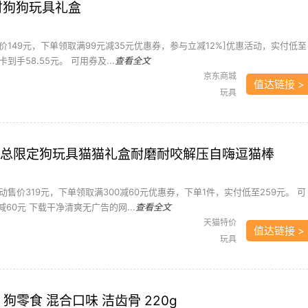
来财狗狗玩具礼盒
149元，下单领取满99元减35元优惠券，参与立减12%]优惠活动，实付低至
卡到手58.55元。 可用券及...
查看全文
京东商城
值达链接 >
玩具
玩总限定狗玩具猫猫礼盒耐磨耐咬解压自嗨逗猫棒
售价319元，下单领取满300减60元优惠券，下单1件，实付低至259元。 可
减60元 下载干净清爽无广告的网...
查看全文
天猫特价
值达链接 >
玩具
 狗零食 混合口味 洁齿骨 220g