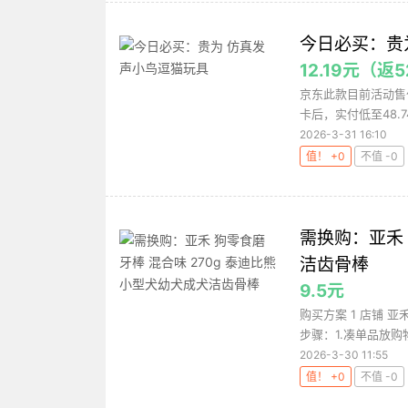
今日必买：贵
12.19元（
京东此款目前活动售价
卡后，实付低至48.74
2026-3-31 16:10
值！ +0
不值 -0
需换购：亚禾 
洁齿骨棒
9.5元
购买方案 1 店铺 
步骤：1.凑单品放购
2026-3-30 11:55
值！ +0
不值 -0