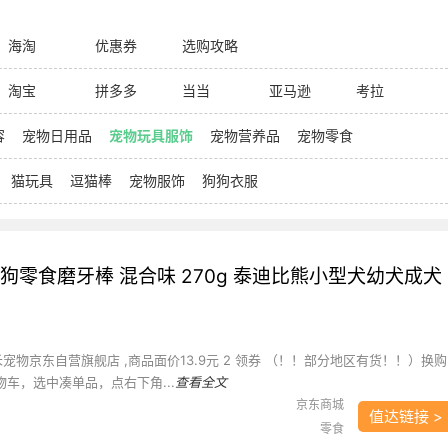
海淘
优惠券
选购攻略
淘宝
拼多多
当当
亚马逊
考拉
容
宠物日用品
宠物玩具服饰
宠物营养品
宠物零食
猫玩具
逗猫棒
宠物服饰
狗狗衣服
狗零食磨牙棒 混合味 270g 泰迪比熊小型犬幼犬成犬
亚禾宠物京东自营旗舰店 ,商品面价13.9元 2 领券 （！！部分地区有货！！）换购
物车，选中凑单品，点右下角...
查看全文
京东商城
值达链接 >
零食