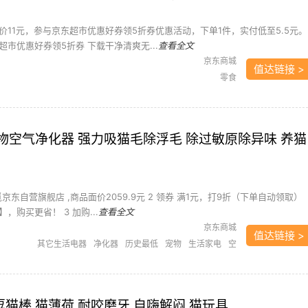
价11元，参与京东超市优惠好券领5折券优惠活动，下单1件，实付低至5.5元。
市优惠好券领5折券 下载干净清爽无...
查看全文
京东商城
值达链接 >
零食
 宠物空气净化器 强力吸猫毛除浮毛 除过敏原除异味 养猫
觅京东自营旗舰店 ,商品面价2059.9元 2 领券 满1元，打9折（下单自动领取）
，购买更省！ 3 加购...
查看全文
京东商城
值达链接 >
其它生活电器
净化器
历史最低
宠物
生活家电
空
气净化
空气净化器
香逗猫棒 猫薄荷 耐咬磨牙 自嗨解闷 猫玩具