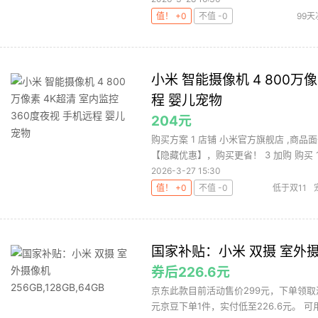
值！ +0
不值 -0
99天
小米 智能摄像机 4 800万
程 婴儿宠物
204元
购买方案 1 店铺 小米官方旗舰店 ,商品面
【隐藏优惠】，购买更省！ 3 加购 购买 1.
2026-3-27 15:30
值！ +0
不值 -0
低于双11
像机
国家补贴：小米 双摄 室外摄像机
券后226.6元
京东此款目前活动售价299元，下单领取
元京豆下单1件，实付低至226.6元。 可用