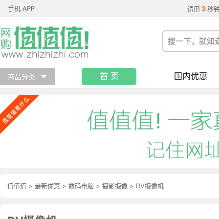
手机 APP
3
请用
秒
首 页
国内优惠
商品分类
值值值
>
最新优惠
>
数码电脑
>
摄影摄像
>
DV摄像机