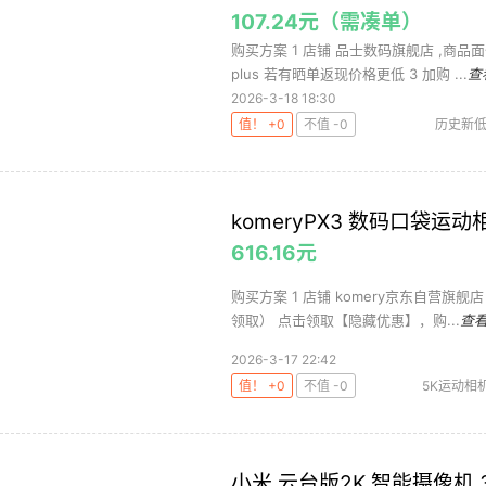
107.24元（需凑单）
购买方案 1 店铺 品士数码旗舰店 ,商品面
plus 若有晒单返现价格更低 3 加购 ...
查
2026-3-18 18:30
值！ +0
不值 -0
历史新
摄影摄像
komeryPX3 数码口袋运动
616.16元
购买方案 1 店铺 komery京东自营旗舰店 
领取） 点击领取【隐藏优惠】，购...
查
2026-3-17 22:42
值！ +0
不值 -0
5K运动相
komery
小米 云台版2K 智能摄像机 