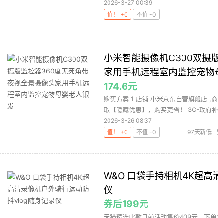
2026-3-27 00:39
值！ +0
不值 -0
小米智能摄像机C300双摄
家用手机远程室内监控宠物
174.6元
购买方案 1 店铺 小米京东自营旗舰店 ,商
取【隐藏优惠】，购买更省！ 3C-政府补贴
2026-3-26 08:37
值！ +0
不值 -0
97天新低
摄像头
W&O 口袋手持相机4K超高
仪
券后199元
天猫精选此款目前活动售价409元，下单领