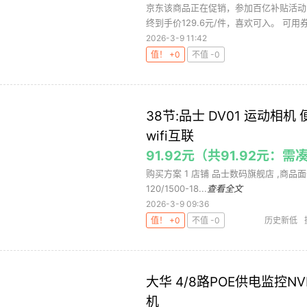
京东该商品正在促销，参加百亿补贴活动，
终到手价129.6元/件，喜欢可入。 可用券
2026-3-9 11:42
值！ +0
不值 -0
38节:品士 DV01 运动相机
wifi互联
91.92元（共91.92元：需
购买方案 1 店铺 品士数码旗舰店 ,商品面价129
120/1500-18...
查看全文
2026-3-9 09:36
值！ +0
不值 -0
历史新低
大华 4/8路POE供电监控
机