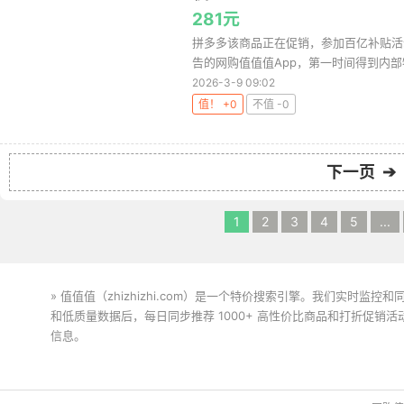
281元
拼多多该商品正在促销，参加百亿补贴活动
告的网购值值值App，第一时间得到内部特
2026-3-9 09:02
值！ +0
不值 -0
下一页 ➔
1
2
3
4
5
...
» 值值值（zhizhizhi.com）是一个特价搜索引擎。我们实时
和低质量数据后，每日同步推荐 1000+ 高性价比商品和打折促销
信息。
下载值值值App