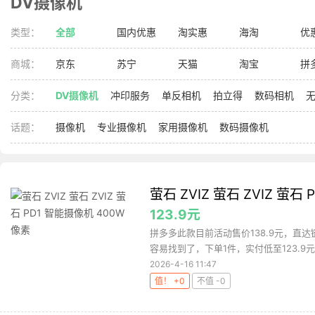
DV摄像机
类型：
全部
国内优惠
淘实惠
海淘
优
商城：
京东
苏宁
天猫
淘宝
拼
分类：
DV摄像机
冲印服务
单反相机
拍立得
数码相机
无
话题：
摄像机
专业摄像机
家用摄像机
数码摄像机
萤石 ZVIZ 萤石 ZVIZ 萤石
123.9元
拼多多此款目前活动售价138.9元，直
容易找到了，下单1件，实付低至123.9元
2026-4-16 11:47
值！ +0
不值 -0