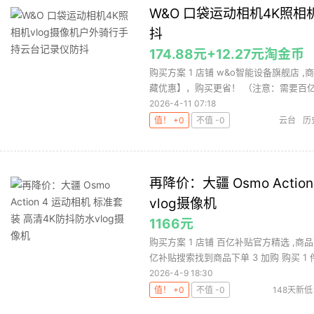
W&O 口袋运动相机4K照相
抖
174.88元+12.27元淘金币
购买方案 1 店铺 w&o智能设备旗舰店 
藏优惠】，购买更省！ （注意：需要百亿.
2026-4-11 07:18
值！ +0
不值 -0
云台
历
再降价：大疆 Osmo Acti
vlog摄像机
1166元
购买方案 1 店铺 百亿补贴官方精选 ,商
亿补贴搜索找到商品下单 3 加购 购买 1 件 
2026-4-9 18:30
值！ +0
不值 -0
148天新低