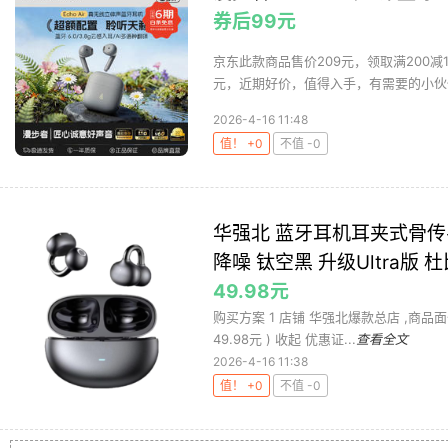
券后99元
京东此款商品售价209元，领取满200减
元，近期好价，值得入手，有需要的小伙伴
2026-4-16 11:48
值！ +0
不值 -0
华强北 蓝牙耳机耳夹式骨
降噪 钛空黑 升级Ultra版
49.98元
购买方案 1 店铺 华强北爆款总店 ,商品面价15
49.98元 ) 收起 优惠证...
查看全文
2026-4-16 11:38
值！ +0
不值 -0