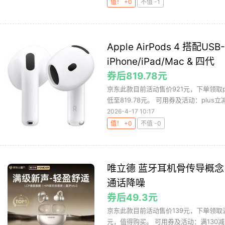
值！ +0
不值 -1
Apple AirPods 4 搭配
iPhone/iPad/Mac & 四代
券后819.78元
京东此款目前活动售价921元，下单领取
低至819.78元。 可用券及活动：plus立
2026-4-17 10:17
值！ +0
不值 -0
唯立德 蓝牙耳机骨传导概念
通话降噪
券后49.3元
京东此款目前活动售价139元，下单领取满
元，值得购买。 可用券及活动：满130减8