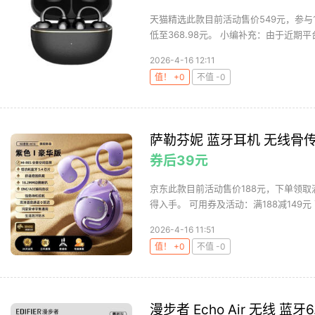
天猫精选此款目前活动售价549元，参与1
低至368.98元。 小编补充：由于近期平台
2026-4-16 12:11
值！ +0
不值 -0
萨勒芬妮 蓝牙耳机 无线骨传
券后39元
京东此款目前活动售价188元，下单领取满
得入手。 可用券及活动：满188减149元 
2026-4-16 11:51
值！ +0
不值 -0
漫步者 Echo Air 无线 