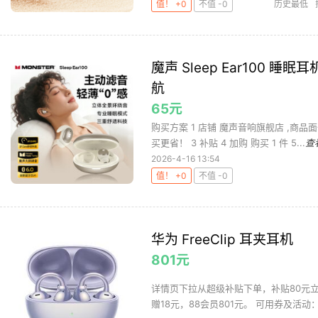
值！ +0
不值 -0
历史最低
魔声 Sleep Ear100 
航
65元
购买方案 1 店铺 魔声音响旗舰店 ,商品
买更省！ 3 补贴 4 加购 购买 1 件 5...
查
2026-4-16 13:54
值！ +0
不值 -0
华为 FreeClip 耳夹耳机
801元
详情页下拉从超级补贴下单，补贴80元立减
赠18元，88会员801元。 可用券及活动：立