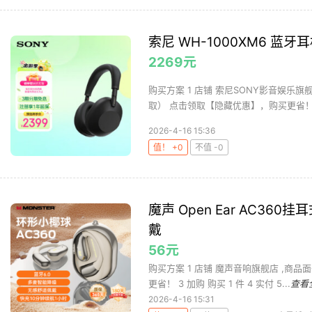
索尼 WH-1000XM6 蓝牙
2269元
购买方案 1 店铺 索尼SONY影音娱乐旗舰店
取） 点击领取【隐藏优惠】，购买更省！ .
2026-4-16 15:36
值！ +0
不值 -0
魔声 Open Ear AC36
戴
56元
购买方案 1 店铺 魔声音响旗舰店 ,商品
更省！ 3 加购 购买 1 件 4 实付 5...
查看
2026-4-16 15:31