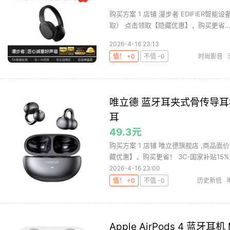
购买方案 1 店铺 漫步者 EDIFIER智能
取） 点击领取【隐藏优惠】，购买更省..
2026-4-16 23:13
值！ +0
不值 -0
时尚影音
唯立德 蓝牙耳夹式骨传导耳机
耳
49.3元
购买方案 1 店铺 唯立德旗舰店 ,商品面价
藏优惠】，购买更省！ 3C-国家补贴15%.
2026-4-16 23:00
值！ +0
不值 -0
历史新低
Apple AirPods 4 蓝牙耳