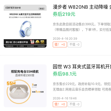
漫步者 W820NB 主动降噪
券后219元
京东此款目前活动售价399元，下单领取满
（带赠品图问客服），下单1件，实付低至2
2026-4-16 20:39
值！ +0
不值 -0
园世 W3 耳夹式蓝牙耳机
券后98.1元
京东售价229元，政府补贴10.9元、领优
无理由2.网易云音乐会员晒单领取 可用券及
2026-4-16 19:46
值！ +0
不值 -0