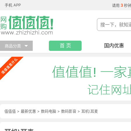
手机 APP
3
请用
秒
首 页
国内优惠
商品分类
值值值
>
最新优惠
>
数码电脑
>
数码影音
>
耳机\耳麦