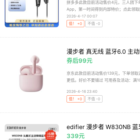
拼多多此款目前活动售价4元，三人团下
App，第一时间得到内部特价；点此领取
2026-4-17 00:07
值！ +0
不值 -0
漫步者 真无线 蓝牙6.0 
券后99元
京东此款目前活动售价139元，下单领取满
更低。好价不要错过 可用券及活动：满100减
2026-4-16 23:40
值！ +0
不值 -0
edifier 漫步者 W830NB
339元