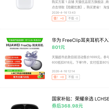
购买方案 1 店铺 天猫优品官方旗舰店 ,
点击领取【隐藏优惠】，购买更省！ 淘宝百
2026-4-16 13:43
值！ +0
不值 -0
华为 FreeClip耳夹耳机
801元
天猫超市此款目前活动售价1699元，参与
600抵扣618元，下单1件，实付低至801
2026-4-16 12:14
值！ +0
不值 -0
国家补贴：荣耀亲选 LCHSE 
券后368.98元