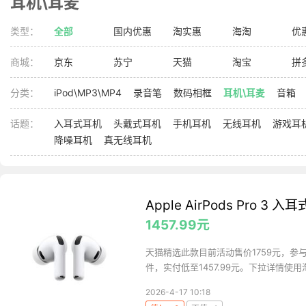
耳机\耳麦
类型：
全部
国内优惠
淘实惠
海淘
优
商城：
京东
苏宁
天猫
淘宝
拼
分类：
iPod\MP3\MP4
录音笔
数码相框
耳机\耳麦
音箱
话题：
入耳式耳机
头戴式耳机
手机耳机
无线耳机
游戏耳
降噪耳机
真无线耳机
Apple AirPods Pro 3
1457.99元
天猫精选此款目前活动售价1759元，参与
件，实付低至1457.99元。下拉详情使用淘
2026-4-17 10:18