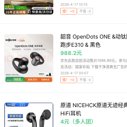
2026-4-17 10:15
值！ +0
不值 -0
韶音 OpenDots ONE
跑步E310 & 黑色
988.2元
京东此款目前活动售价1096.89元，参
及活动：国家补贴 下载干净清爽无广告的网
2026-4-17 00:07
值！ +0
不值 -0
原道 NICEHCK原道无迹
HiFi耳机
4元（多人团）