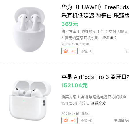
华为（HUAWEI）FreeB
乐耳机低延迟 陶瓷白 乐臻版【F
369元
购买方案 1 加购 购买 1 件 2 实付 369元
6 真无线蓝牙耳机悦彰...
查看全文
2026-4-16 16:00
值！ +0
不值 -0
华
苹果 AirPods Pro 3 蓝牙
1521.04元
购买方案 1 店铺 喵速达电器官方旗舰店 ,
15%/20%-部分...
查看全文
2026-4-16 15:54
值！ +0
不值 -0
主动降噪