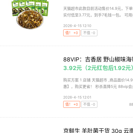
天猫超市此款目前活动售价14.9元，下
实付低至3.77元，到手7毛钱一包。 可用券
2026-4-15 12:10
值！ +0
不值 -0
88VIP：吉香居 野山椒味海
3.92元（2元红包后1.92元
购买方案 1 店铺 天猫超市 ,商品面价14
惠】，购买更省！ 秒杀直降5元 88vip会员
2026-4-15 12:01
值！ +0
不值 -0
8
京鲜生 羊肚菌干货 30g 云南