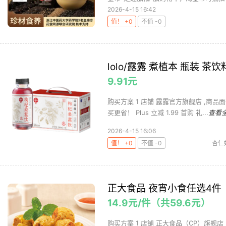
2026-4-15 16:42
值！ +0
不值 -0
lolo/露露 煮植本 瓶装 茶饮
9.91元
购买方案 1 店铺 露露官方旗舰店 ,商品面
买更省！ Plus 立减 1.99 首购 礼...
查看
2026-4-15 16:06
值！ +0
不值 -0
杏仁
正大食品 夜宵小食任选4件
14.9元/件（共59.6元）
购买方案 1 店铺 正大食品（CP）旗舰店 ,