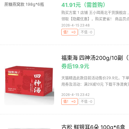
41.91元（需首购）
购买方案 1 店铺 王小珥南北干货旗舰店 ,
领取【隐藏优惠】，购买更省！ 商品页点击
2026-4-15 23:48
值！ +0
不值 -0
福東海 四神汤200g/10
券后19.9元
天猫精选此款目前活动售价29.9元，下单
用券及活动：满29减10元 下载干净清爽无
2026-4-15 23:42
值！ +0
不值 -0
古松 鲜银耳6朵 100g*6盒