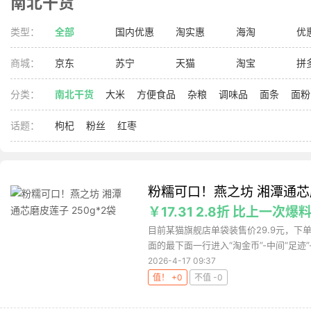
南北干货
类型：
全部
国内优惠
淘实惠
海淘
优
商城：
京东
苏宁
天猫
淘宝
拼
分类：
南北干货
大米
方便食品
杂粮
调味品
面条
面粉
话题：
枸杞
粉丝
红枣
粉糯可口！燕之坊 湘潭通芯磨
￥17.31 2.8折 比上一次爆料
目前某猫旗舰店单袋装售价29.9元，下
面的最下面一行进入“淘金币”-中间“足迹”-
2026-4-17 09:37
值！ +0
不值 -0