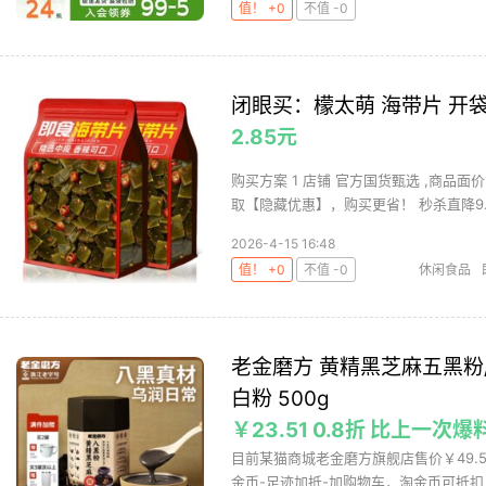
值！ +0
不值 -0
闭眼买：檬太萌 海带片 开袋
2.85元
购买方案 1 店铺 官方国货甄选 ,商品面
取【隐藏优惠】，购买更省！ 秒杀直降9.81
2026-4-15 16:48
值！ +0
不值 -0
休闲食品
老金磨方 黄精黑芝麻五黑粉
白粉 500g
￥23.51 0.8折 比上一次爆
目前某猫商城老金磨方旗舰店售价￥49.5，
金币-足迹加抵-加购物车，淘金币可抵扣￥0.