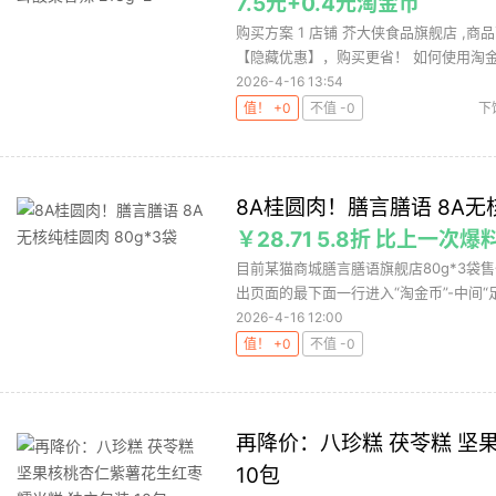
7.5元+0.4元淘金币
购买方案 1 店铺 芥大侠食品旗舰店 ,商品
【隐藏优惠】，购买更省！ 如何使用淘金币
2026-4-16 13:54
值！ +0
不值 -0
下
8A桂圆肉！膳言膳语 8A无核
￥28.71 5.8折 比上一次爆料
目前某猫商城膳言膳语旗舰店80g*3袋售
出页面的最下面一行进入“淘金币”-中间“足迹
2026-4-16 12:00
值！ +0
不值 -0
再降价：八珍糕 茯苓糕 坚
10包