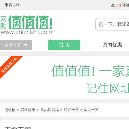
手机 APP
3
请用
秒
首 页
国内优惠
商品分类
值值值
>
最新优惠
>
食品保健品
>
粮油干货
>
南北干货