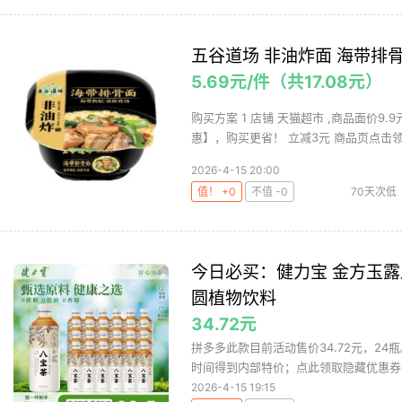
五谷道场 非油炸面 海带排骨面
5.69元/件（共17.08元）
购买方案 1 店铺 天猫超市 ,商品面价9.
惠】，购买更省！ 立减3元 商品页点击领取
2026-4-15 20:00
值！ +0
不值 -0
70天次低
今日必买：健力宝 金方玉露八
圆植物饮料
34.72元
拼多多此款目前活动售价34.72元，24
时间得到内部特价；点此领取隐藏优惠券
2026-4-15 19:15