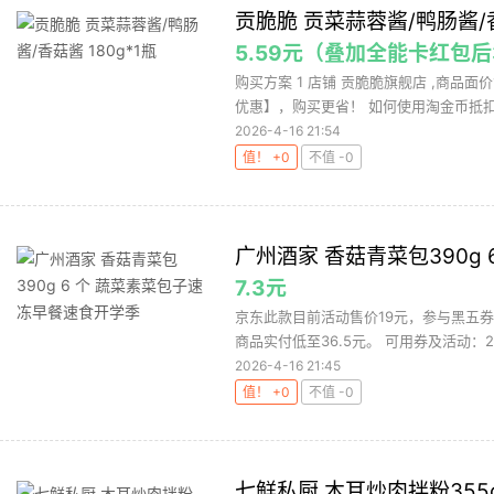
贡脆脆 贡菜蒜蓉酱/鸭肠酱/香
5.59元（叠加全能卡红包后
购买方案 1 店铺 贡脆脆旗舰店 ,商品面价
优惠】，购买更省！ 如何使用淘金币抵扣0.
2026-4-16 21:54
值！ +0
不值 -0
广州酒家 香菇青菜包390g
7.3元
京东此款目前活动售价19元，参与黑五券2
商品实付低至36.5元。 可用券及活动：200
2026-4-16 21:45
值！ +0
不值 -0
七鲜私厨 木耳炒肉拌粉35