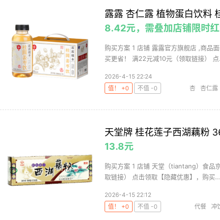
露露 杏仁露 植物蛋白饮料 桂
8.42元，需叠加店铺限时红包
购买方案 1 店铺 露露官方旗舰店 ,商品面
买更省！ 满22元减10元（领取链接） 点..
2026-4-15 22:24
值！ +0
不值 -0
杏
杏仁露
天堂牌 桂花莲子西湖藕粉 3
13.8元
购买方案 1 店铺 天堂（tiantang）食
取链接） 点击领取【隐藏优惠】，购买..
2026-4-15 22:12
值！ +0
不值 -0
代餐
冲