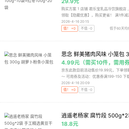
29.9元
购买方案 1 店铺 君乐宝乳品冷饮旗舰店 ,
领取【隐藏优惠】，购买更省！ 满1件减20
2026-4-16 20:15
值！ +0
不值 -0
低于60天均
思念 鲜美猪肉风味 小笼包 
4.99元（需买10件，需用
京东此款目前活动售价19.99元，下单领取
～ 可用券及活动：优惠券满199-150 下载.
2026-4-16 20:09
值！ +0
不值 -0
逍遥老杨家 腐竹段 500g
18.8元