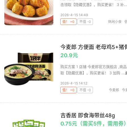
击领取【隐藏优惠】，购买更省！ 3 补..
2026-4-15 14:49
值！ +0
不值 -0
休闲小食
今麦郎 方便面 老母鸡5+猪骨
20.9元
购买方案 1 店铺 今麦郎官方旗舰店 ,商品面
取【隐藏优惠】，购买更省！ 3 加购 ...
2026-4-15 14:12
值！ +0
不值 -0
今麦郎
今
吉香居 即食海带丝48g
0.75元（需买5件，需用券