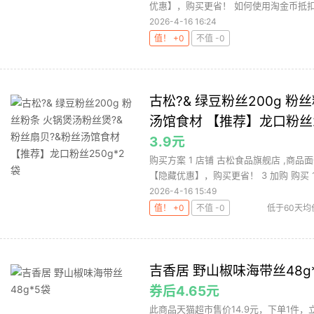
优惠】，购买更省！ 如何使用淘金币抵扣（
2026-4-16 16:24
值！ +0
不值 -0
古松?& 绿豆粉丝200g 粉
汤馆食材 【推荐】龙口粉丝2
3.9元
购买方案 1 店铺 古松食品旗舰店 ,商品面
【隐藏优惠】，购买更省！ 3 加购 购买 1.
2026-4-16 15:49
值！ +0
不值 -0
低于60天均
吉香居 野山椒味海带丝48g
券后4.65元
此商品天猫超市售价14.9元，下单1件，立