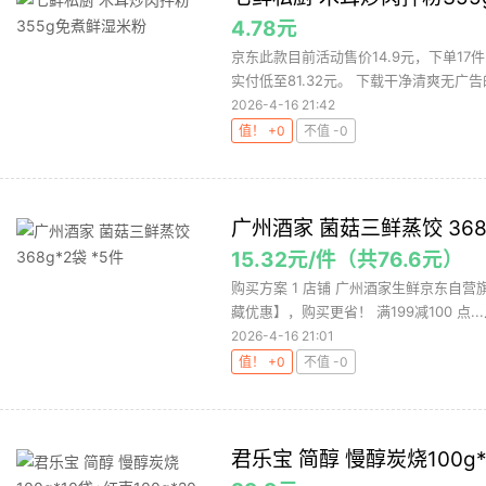
4.78元
京东此款目前活动售价14.9元，下单17
实付低至81.32元。 下载干净清爽无广告的
2026-4-16 21:42
值！ +0
不值 -0
广州酒家 菌菇三鲜蒸饺 368g
15.32元/件（共76.6元）
购买方案 1 店铺 广州酒家生鲜京东自营旗舰
藏优惠】，购买更省！ 满199减100 点...
2026-4-16 21:01
值！ +0
不值 -0
君乐宝 简醇 慢醇炭烧100g*