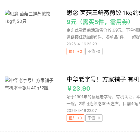
思念 菌菇三鲜蒸煎饺 1kg约
9元（需买5件，需用券）
京东此款目前活动售价19.99元，下单领
进链接任选加购5件，凑单品1件，一起提交
2026-4-16 23:23
值！ +0
不值 -0
中华老字号！方家铺子 有机本
￥23.90
始于1901年的福建老字号，有机认证，
一碗，2罐可连续吃30天左右。目前40g*
2026-4-16 22:07
值！ +0
不值 -0