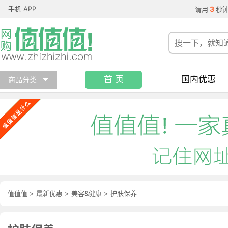
手机 APP
3
请用
秒
首 页
国内优惠
商品分类
值值值
>
最新优惠
>
美容&健康
>
护肤保养