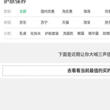
护肤保养
类型：
全部
国内优惠
淘实惠
海淘
优
商城：
京东
苏宁
天猫
淘宝
拼
分类：
乳液
化妆水
护肤套装
洗面奶
眼霜
精华露
防晒
下面是近期让你大喊三声值
去看看当前最值的买