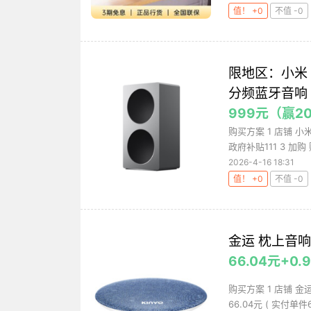
值！ +0
不值 -0
限地区：小米 Xi
分频蓝牙音响
999元（赢2
购买方案 1 店铺 小
政府补贴111 3 加购 购
2026-4-16 18:31
值！ +0
不值 -0
金运 枕上音响
66.04元+0
购买方案 1 店铺 金运
66.04元 ( 实付单件66