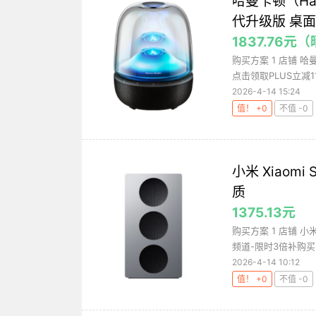
哈曼卡顿（Ha
代升级版 桌面
1837.76元
购买方案 1 店铺 哈
点击领取PLUS立减11.
2026-4-14 15:24
值！ +0
不值 -0
小米 Xiaomi
质
1375.13元
购买方案 1 店铺 小
频道-限时3倍补购买 3
2026-4-14 10:12
值！ +0
不值 -0