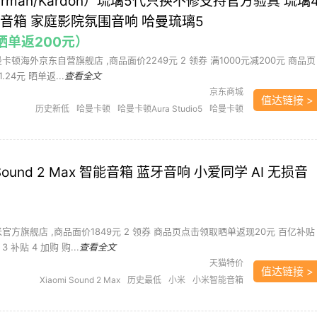
rman/Kardon）琉璃5代只换不修支持官方验真 琉璃
音箱 家庭影院氛围音响 哈曼琉璃5
（晒单返200元）
曼卡顿海外京东自营旗舰店 ,商品面价2249元 2 领券 满1000元减200元 商品页
24元 晒单返...
查看全文
京东商城
值达链接 >
历史新低
哈曼卡顿
哈曼卡顿Aura Studio5
哈曼卡顿
音响
家庭影院
家用音响
视听影音
音响
音响/音箱
音箱
 Sound 2 Max 智能音箱 蓝牙音响 小爱同学 AI 无损音
米官方旗舰店 ,商品面价1849元 2 领券 商品页点击领取晒单返现20元 百亿补贴
 补贴 4 加购 购...
查看全文
天猫特价
值达链接 >
Xiaomi Sound 2 Max
历史最低
小米
小米智能音箱
智能音箱
视听影音
音响
音响/音箱
音箱