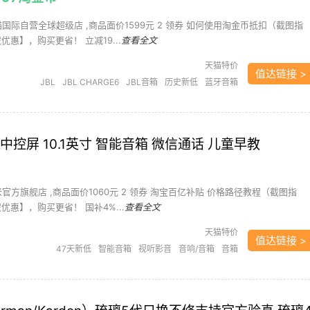
天猫国际自营全球超级店 ,商品面价1599元 2 领券 如何使用淘金币抵扣（截图指
优惠】，购买更省！ 立减19...
查看全文
天猫特价
值达链接 >
JBL
JBL CHARGE6
JBL音箱
历史新低
蓝牙音箱
视听影音
音响/音箱
音箱
中控屏 10.1英寸 智能音箱 微信通话 儿童早教
米官方旗舰店 ,商品面价1060元 2 领券 淘宝百亿补贴 价格路径教程（截图指
优惠】，购买更省！ 国补4%...
查看全文
天猫特价
值达链接 >
47天新低
智能音箱
视听影音
音响/音箱
音箱