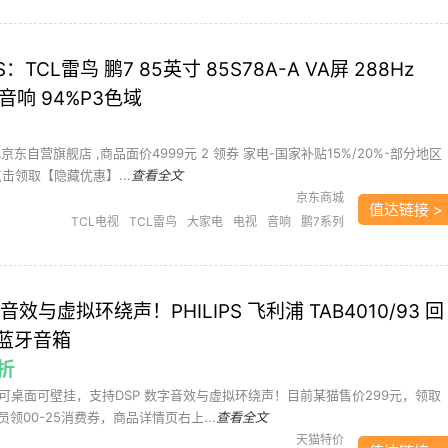
电视
音响
鹏7电视
TCL雷鸟 鹏7 85英寸 85S78A-A VA屏 288Hz
桥音响 94%P3色域
CL京东自营旗舰店 ,商品面价4999元 2 领券 家电-国家补贴15%/20%-部分地区
击领取【隐藏优惠】...
查看全文
京东商城
值达链接 >
TCL电视
TCL雷鸟
大家电
电视
音响
鹏7系列
音效与虚拟环绕声！PHILIPS 飞利浦 TAB4010/93 回
蓝牙音箱
8折
可桌面可壁挂，支持DSP 数字音效与虚拟环绕声！目前某猫售价299元，领取
员领00-25消费券，商品详情页右上...
查看全文
天猫特价