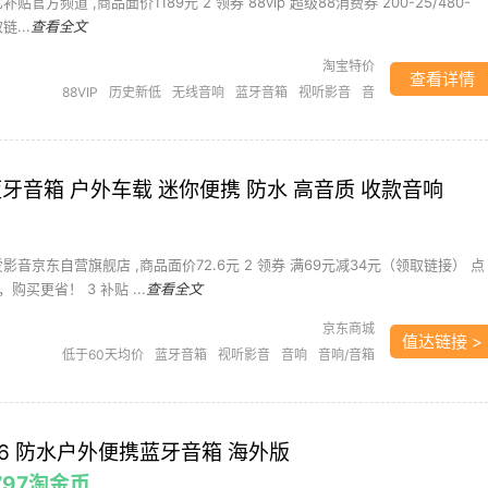
补贴官方频道 ,商品面价1189元 2 领券 88vip 超级88消费券 200-25/480-
链...
查看全文
淘宝特价
查看详情
88VIP
历史新低
无线音响
蓝牙音箱
视听影音
音
响
音响/音箱
音箱
小蓝牙音箱 户外车载 迷你便携 防水 高音质 收款音响
爱影音京东自营旗舰店 ,商品面价72.6元 2 领券 满69元减34元（领取链接） 点
买更省！ 3 补贴 ...
查看全文
京东商城
值达链接 >
低于60天均价
蓝牙音箱
视听影音
音响
音响/音箱
音箱
GE6 防水户外便携蓝牙音箱 海外版
4797淘金币