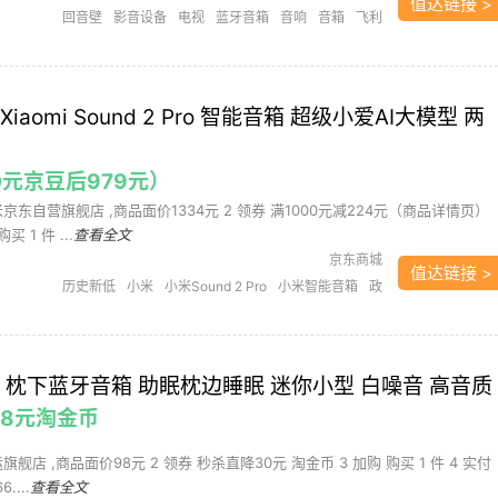
值达链接 >
回音壁
影音设备
电视
蓝牙音箱
音响
音箱
飞利
浦
aomi Sound 2 Pro 智能音箱 超级小爱AI大模型 两
0元京豆后979元）
米京东自营旗舰店 ,商品面价1334元 2 领券 满1000元减224元（商品详情页）
买 1 件 ...
查看全文
京东商城
值达链接 >
历史新低
小米
小米Sound 2 Pro
小米智能音箱
政
府补贴
智能音箱
视听影音
音响
音响/音箱
音箱
 枕下蓝牙音箱 助眠枕边睡眠 迷你小型 白噪音 高音质
.98元淘金币
旗舰店 ,商品面价98元 2 领券 秒杀直降30元 淘金币 3 加购 购买 1 件 4 实付
....
查看全文