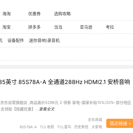
海淘
优惠券
选购攻略
淘宝
拼多多
当当
亚马逊
考拉
机
设备配件
迷你音响\录音机
85英寸 85S78A-A 全通道288Hz HDMI2.1 安桥音响
CL京东自营旗舰店 ,商品面价5298元 2 领券 家电-国家补贴15%/20%-部分地区
击领取【隐藏优惠】...
查看全文
京东商城
值达链接 >
85S78A-A
TCL电视
TCL雷鸟
历史新低
大家电