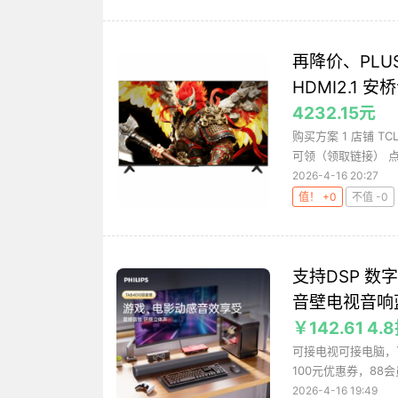
再降价、PLUS：
HDMI2.1 安
4232.15元
购买方案 1 店铺 T
可领（领取链接） 点
2026-4-16 20:27
值！ +0
不值 -0
支持DSP 数字
音壁电视音响
￥142.61 4.
可接电视可接电脑，
100元优惠券，88会
2026-4-16 19:49