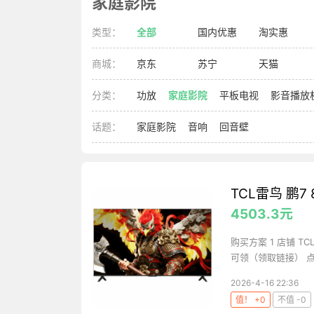
家庭影院
类型：
全部
国内优惠
淘实惠
商城：
京东
苏宁
天猫
分类：
功放
家庭影院
平板电视
影音播放
话题：
家庭影院
音响
回音壁
TCL雷鸟 鹏7 
4503.3元
购买方案 1 店铺 T
可领（领取链接） 点
2026-4-16 22:36
值！ +0
不值 -0