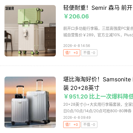
轻便耐重！Semir 森马 
￥206.06
前开口多功能行李箱，三层高强度PC复
城自营售价￥289，官方立减10%，Plus会
2026-4-8 14:56
值！ +0
不值 -0
堪比海淘好价！Samsonite
装 20+28英寸
￥951.20 比上一次爆料降低
20+28英寸小+大实用行李箱套装，全家
日0点/10点/14点/20点可抢800-80神券（
2026-4-8 09:49
值！ +0
不值 -0