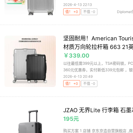
2026-4-13 22:13
值！ +0
不值 -0
Diplom
坚固耐用！American Touri
材质万向轮拉杆箱 663 21
￥339.00
以往最低需399元以上，TSA密码锁，P
360元优惠券，实付新低339元包邮 ，银
2026-4-13 20:49
值！ +0
不值 -0
JZAO 无界Lite 行李箱 石
195元
购买方案 1 店铺 京东京造自营旗舰店 ,商品面