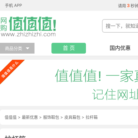
手机 APP
3
请用
秒
首 页
国内优惠
商品分类
值值值
>
最新优惠
>
服饰鞋包
>
皮具箱包
>
拉杆箱