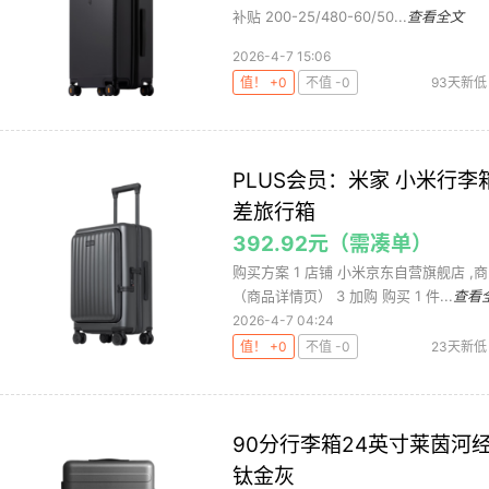
补贴 200-25/480-60/50...
查看全文
2026-4-7 15:06
值！ +0
不值 -0
93天新低
PLUS会员：米家 小米行李
差旅行箱
392.92元（需凑单）
购买方案 1 店铺 小米京东自营旗舰店 ,商品
（商品详情页） 3 加购 购买 1 件...
查看
2026-4-7 04:24
值！ +0
不值 -0
23天新低
90分行李箱24英寸莱茵河
钛金灰