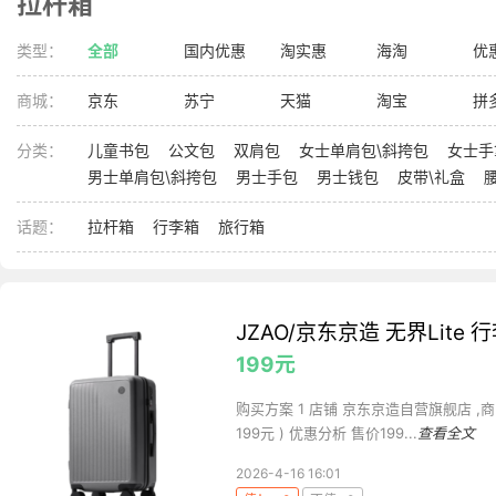
拉杆箱
类型：
全部
国内优惠
淘实惠
海淘
优
商城：
京东
苏宁
天猫
淘宝
拼
分类：
儿童书包
公文包
双肩包
女士单肩包\斜挎包
女士手
男士单肩包\斜挎包
男士手包
男士钱包
皮带\礼盒
话题：
拉杆箱
行李箱
旅行箱
JZAO/京东京造 无界Lite 
199元
购买方案 1 店铺 京东京造自营旗舰店 ,商品面
199元 ) 优惠分析 售价199...
查看全文
2026-4-16 16:01