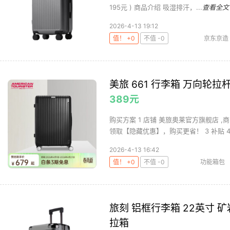
195元 ) 商品介绍 吸湿排汗，...
查看全文
2026-4-13 19:12
值！ +0
不值 -0
京东京造
美旅 661 行李箱 万向轮拉杆
389元
购买方案 1 店铺 美旅奥莱官方旗舰店 ,商
领取【隐藏优惠】，购买更省！ 3 补贴 4.
2026-4-13 16:42
值！ +0
不值 -0
功能箱包
旅刻 铝框行李箱 22英寸 
拉箱