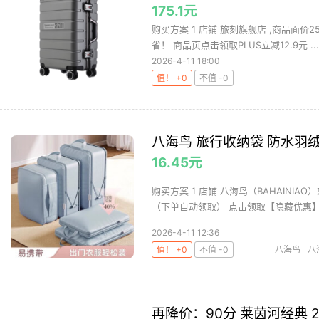
175.1元
购买方案 1 店铺 旅刻旗舰店 ,商品面价2
省！ 商品页点击领取PLUS立减12.9元 ...
2026-4-11 18:00
值！ +0
不值 -0
八海鸟 旅行收纳袋 防水羽
16.45元
购买方案 1 店铺 八海鸟（BAHAINIAO
（下单自动领取） 点击领取【隐藏优惠】，
2026-4-11 12:36
值！ +0
不值 -0
八海鸟
八
纳整理
收
再降价：90分 莱茵河经典 