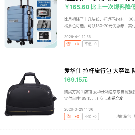
￥165.60 比上一次爆料降低 
比月初降了十几块钱，托运不心疼，100
格多色可选，可领180-70元优惠券，实付20
2026-4-1 12:56
值！ +0
不值 -0
爱华仕 拉杆旅行包 大容量 
169.15元
购买方案 1 店铺 爱华仕箱包京东自营旗舰店 ,商
实付单件169.15元 ) 商...
查看全文
2026-3-29 11:36
值！ +0
不值 -0
功能箱包