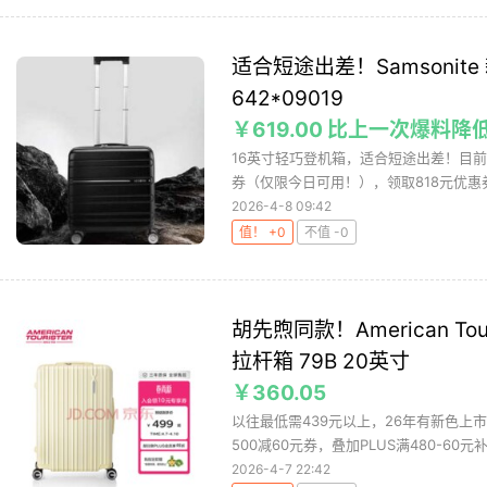
适合短途出差！Samsonit
642*09019
￥619.00 比上一次爆料降低
16英寸轻巧登机箱，适合短途出差！目前某东售
券（仅限今日可用！），领取818元优惠券，
2026-4-8 09:42
值！ +0
不值 -0
胡先煦同款！American To
拉杆箱 79B 20英寸
￥360.05
以往最低需439元以上，26年有新色上市
500减60元券，叠加PLUS满480-60元补
2026-4-7 22:42