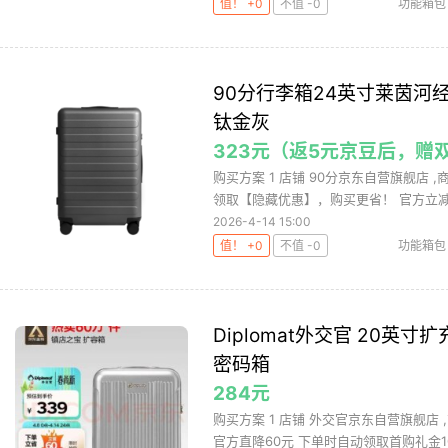
值！ +0
不值 -0
功能箱包
90分行李箱24英寸莱茵河
钛金灰
323元（返5元京豆后，赠
购买方案 1 店铺 90分京东自营旗舰店 ,
领取【隐藏优惠】，购买更省！ 官方立减12
2026-4-14 15:00
值！ +0
不值 -0
功能箱包
Diplomat外交官 20英寸
密码箱
284元
购买方案 1 店铺 外交官京东自营旗舰店 ,
官方直降60元 下单时自动领取首购礼金10.