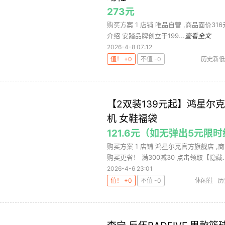
273元
购买方案 1 店铺 唯品自营 ,商品面价316元 
介绍 安踏品牌创立于199...
查看全文
2026-4-8 07:12
值！ +0
不值 -0
历史新低
【2双装139元起】鸿星尔
机 女鞋福袋
121.6元（如无弹出5元限时
购买方案 1 店铺 鸿星尔克官方旗舰店 ,商
购买更省！ 满300减30 点击领取【隐藏..
2026-4-6 23:01
值！ +0
不值 -0
休闲鞋
历
袋