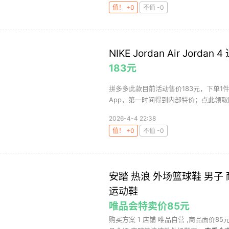
值！ +0
不值 -0
NIKE Jordan Air Jorda
183元
拼多多此款目前活动售价183元，下单1
App，第一时间得到内部特价；点此领取隐
2026-4-4 22:38
值！ +0
不值 -0
安踏 热浪 外场篮球鞋 男子
运动鞋
唯品会特卖价85元
购买方案 1 店铺 唯品自营 ,商品面价85元 2