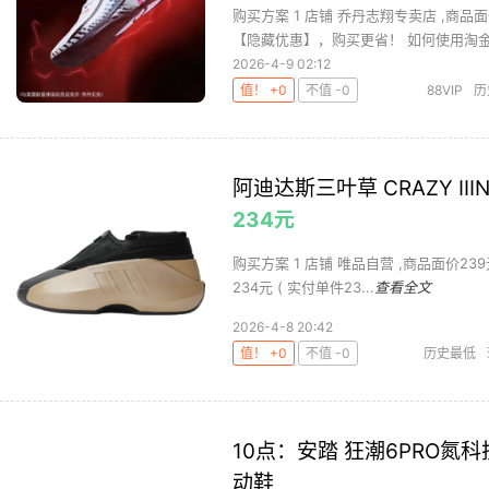
购买方案 1 店铺 乔丹志翔专卖店 ,商品面
【隐藏优惠】，购买更省！ 如何使用淘金币
2026-4-9 02:12
值！ +0
不值 -0
88VIP
历
阿迪达斯三叶草 CRAZY III
234元
购买方案 1 店铺 唯品自营 ,商品面价239元 
234元 ( 实付单件23...
查看全文
2026-4-8 20:42
值！ +0
不值 -0
历史最低
10点：安踏 狂潮6PRO
动鞋