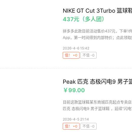
NIKE GT Cut 3Turbo 篮球
437元（多人团）
拼多多此款目前活动售价437元，下单1
App，第一时间得到内部特价；点此领取隐
2026-4-6 15:42
值！ +0
不值 -0
Peak 匹克 态极闪电9 男子
￥99.00
目前这款篮球鞋某东商城匹克起点专卖店百
匹克 态极闪电9 男子篮球鞋 ，延续“闪电”
2026-4-5 21:14
值！ +0
不值 -0