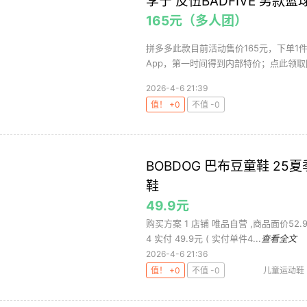
李宁 反伍BADFIVE 男款篮球
165元（多人团）
拼多多此款目前活动售价165元，下单1
App，第一时间得到内部特价；点此领取隐
2026-4-6 21:39
值！ +0
不值 -0
BOBDOG 巴布豆童鞋 2
鞋
49.9元
购买方案 1 店铺 唯品自营 ,商品面价52.
4 实付 49.9元 ( 实付单件4...
查看全文
2026-4-6 21:36
值！ +0
不值 -0
儿童运动鞋
豆
巴布豆童