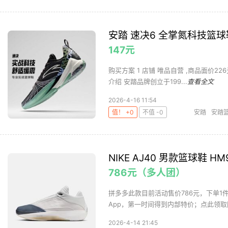
2024
李宁
安踏 速决6 全掌氮科技篮球鞋
147元
购买方案 1 店铺 唯品自营 ,商品面价226元 
介绍 安踏品牌创立于199...
查看全文
2026-4-16 11:54
值！ +0
不值 -0
安踏
安踏
NIKE AJ40 男款篮球鞋 HM9
786元（多人团）
拼多多此款目前活动售价786元，下单1
App，第一时间得到内部特价；点此领取隐
2026-4-14 21:45