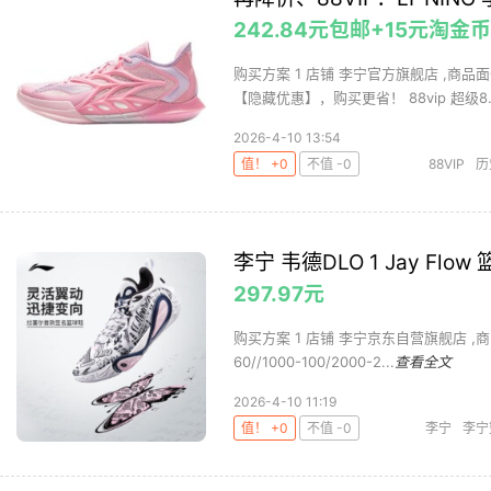
242.84元包邮+15元淘
购买方案 1 店铺 李宁官方旗舰店 ,商品面
【隐藏优惠】，购买更省！ 88vip 超级8..
2026-4-10 13:54
值！ +0
不值 -0
88VIP
历
李宁 韦德DLO 1 Jay Flo
297.97元
购买方案 1 店铺 李宁京东自营旗舰店 ,商品面价
60//1000-100/2000-2...
查看全文
2026-4-10 11:19
值！ +0
不值 -0
李宁
李宁