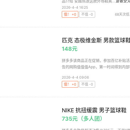
品介绍 安踏热浪这款外场鞋真...
查看全
2026-4-4 16:25
值！ +0
不值 -0
68天次低
匹克 态极维金斯 男款篮球
148元
拼多多该商品正在促销，参加百亿补贴活动
告的网购值值值App，第一时间得到内部特
2026-4-4 09:06
值！ +0
不值 -0
NIKE 抗扭缓震 男子篮球鞋
735元（多人团）