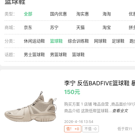
篮球鞋
类型：
全部
国内优惠
淘实惠
海淘
优
商城：
京东
苏宁
天猫
淘宝
拼
分类：
休闲运动鞋
篮球鞋
综合训练鞋
网球鞋
足球鞋
跑
话题：
男士篮球鞋
男篮球鞋
篮球鞋
李宁 反伍BADFIVE篮球鞋
150元
购买方案 1 店铺 唯品自营 ,商品面价191元 2
商品介绍 这款低帮篮球鞋...
查看全文
2026-4-16 13:54
值！ +0
不值 -0
低于双11