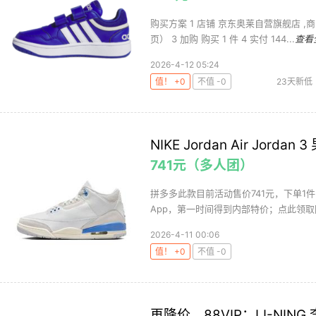
购买方案 1 店铺 京东奥莱自营旗舰店 ,商
页） 3 加购 购买 1 件 4 实付 144...
查看
2026-4-12 05:24
值！ +0
不值 -0
23天新低
鞋
篮球
篮
NIKE Jordan Air Jorda
741元（多人团）
拼多多此款目前活动售价741元，下单1
App，第一时间得到内部特价；点此领取隐
2026-4-11 00:06
值！ +0
不值 -0
再降价、88VIP：LI-NING