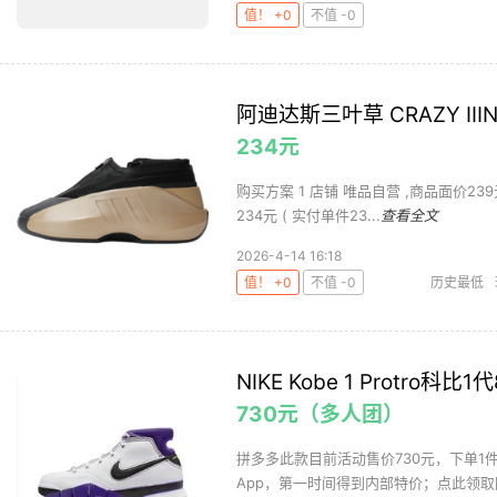
值！ +0
不值 -0
阿迪达斯三叶草 CRAZY III
234元
购买方案 1 店铺 唯品自营 ,商品面价239元 
234元 ( 实付单件23...
查看全文
2026-4-14 16:18
值！ +0
不值 -0
历史最低
NIKE Kobe 1 Protro科
730元（多人团）
拼多多此款目前活动售价730元，下单1
App，第一时间得到内部特价；点此领取隐