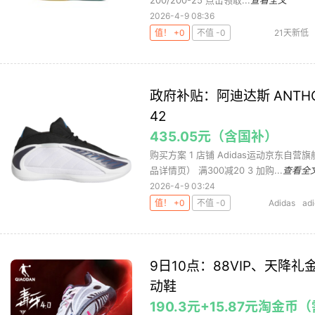
200/200-25 点击领取...
查看全文
2026-4-9 08:36
值！ +0
不值 -0
21天新低
政府补贴：阿迪达斯 ANTHON
42
435.05元（含国补）
购买方案 1 店铺 Adidas运动京东自营旗
品详情页） 满300减20 3 加购...
查看全
2026-4-9 03:24
值！ +0
不值 -0
Adidas
ad
鞋
政府补
9日10点：88VIP、天降礼
动鞋
190.3元+15.87元淘金币