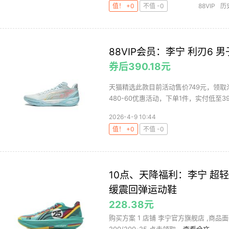
值！ +0
不值 -0
88VIP
历
鞋
88VIP会员：李宁 利刃6 
券后390.18元
天猫精选此款目前活动售价749元，领取淘
480-60优惠活动，下单1件，实付低至390.
2026-4-9 10:44
值！ +0
不值 -0
10点、天降福利：李宁 超轻丨
缓震回弹运动鞋
228.38元
购买方案 1 店铺 李宁官方旗舰店 ,商品面价79