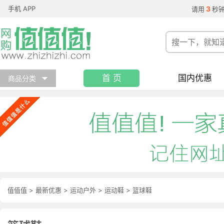
手机 APP
3
请用
秒
首 页
国内优惠
商品分类
值值值
>
最新优惠
>
运动户外
>
运动鞋
>
篮球鞋