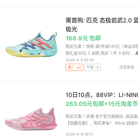
需首购: 匹克 态极岩武2.0 
极光
168.9元 包邮
购买方案 1 领券 满1件减140元（商品
购礼金30元 2 加购 购买 1 件 3 实付 ...
2026-4-9 20:30
值！ +0
不值 -0
历史新低
10日10点、88VIP：LI-N
263.05元包邮+15元淘
购买方案 1 店铺 李宁官方旗舰店 ,商品面
【隐藏优惠】，购买更省！ 88vip 超级8..
2026-4-9 19:13