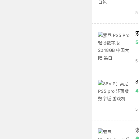
5
索
5
5
8
5
索
券