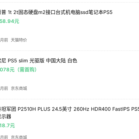
惠普 1t 2t固态硬盘m2接口台式机电脑ssd笔记本PS5
58.94元
 月前
天猫特价
尼 PS5 slim 光驱版 中国大陆 白色
4078元（需首购）
 月前
京东商城
坦军团 P2510H PLUS 24.5英寸 260Hz HDR400 FastIPS 
显示器
18.7元
 月前
京东商城