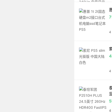
7
4
索
4
泰
5
4