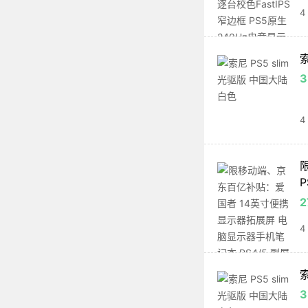
4
索
3
4
P
2
4
索
3