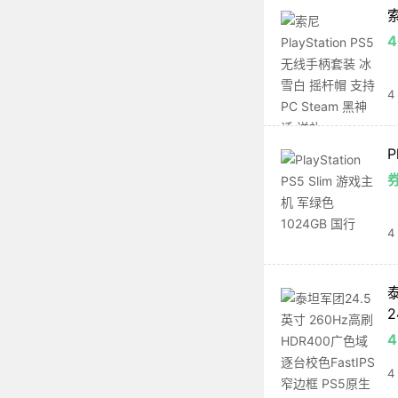
索
4
4
P
券
4
泰
4
4