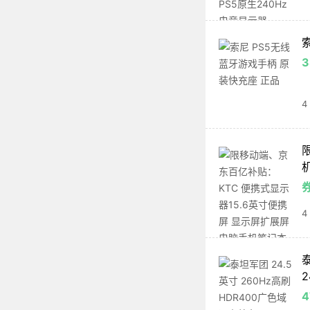
4
机
4
泰
2
4