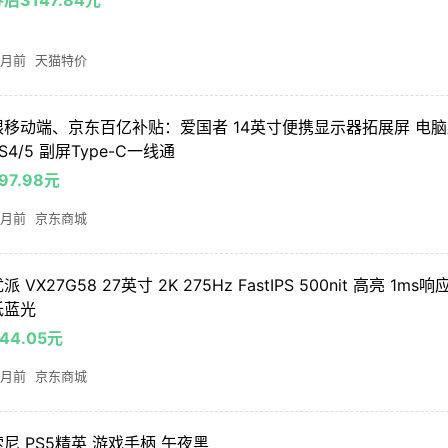
 月前
天猫特价
限移动端、京东百亿补贴：爱国者 14英寸便携显示器拓展屏 电
S4/5 副屏Type-C一线通
97.98元
 月前
京东商城
派 VX27G58 27英寸 2K 275Hz FastIPS 500nit 高亮 1
低蓝光
44.05元
 月前
京东商城
索尼 PS5精英 游戏手柄 午夜黑