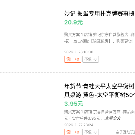
妙记 掼蛋专用扑克牌赛事掼
20.9元
购买方案 1 店铺 妙记京东自营旗舰店 ,商品
接） 点击领取【隐藏优惠】，购买更省！.
2026-1-28 10:00
值！ +0
不值 -0
年货节:青蛙天平太空平衡
具桌游 黄色-太空平衡树5
3.95元
购买方案 1 店铺 京喜自营官方店 ,商品面价7.
元 ( 实付单件3.95元 ...
查看全文
2026-1-27 23:24
值！ +0
不值 -0
亲子互动玩