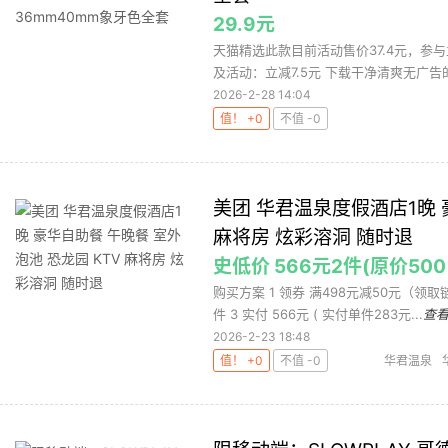
29.9元
天猫精选此款目前活动售价37.4元，参与
及活动：立减7.5元 下载干净清爽无广告的
2026-2-28 14:04
值！ +0
不值 -0
美团 华君温泉度假酒店1晚 
麻将房 炫彩溶洞 随时退
史低价 566元2件(原价500
购买方案 1 领券 满498元减50元（领
件 3 实付 566元 ( 实付单件283元...
查
2026-2-23 18:48
值！ +0
不值 -0
华君温泉