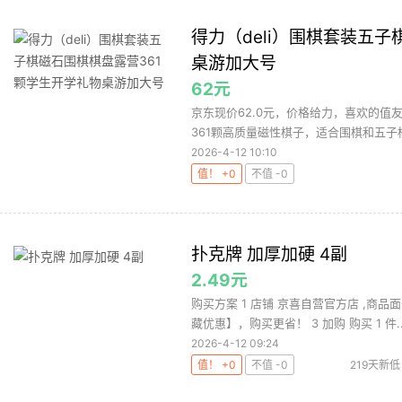
得力（deli）围棋套装五
桌游加大号
62元
京东现价62.0元，价格给力，喜欢的值友
361颗高质量磁性棋子，适合围棋和五子棋
2026-4-12 10:10
值！ +0
不值 -0
扑克牌 加厚加硬 4副
2.49元
购买方案 1 店铺 京喜自营官方店 ,商品面
藏优惠】，购买更省！ 3 加购 购买 1 件..
2026-4-12 09:24
值！ +0
不值 -0
219天新低