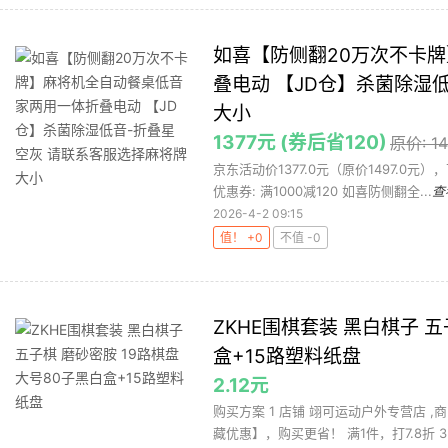
如喜【防侧翻20万次不卡
叠电动 【JD仓】杀菌除湿
大小
1377元 (券后省120)
原价: 1
京东活动价1377.0元（原价1497.0
优惠券: 满1000减120 如喜防侧翻全...
查
2026-4-2 09:15
值！ +0
不值 -0
ZKHE围棋套装 黑白棋子 五
盒+15路塑料纸盘
2.12元
购买方案 1 店铺 翊可运动户外专营店 ,
藏优惠】，购买更省！ 满1件，打7.8折 3 .