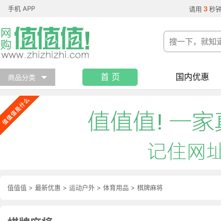
手机 APP
3
请用
秒
首 页
国内优惠
商品分类
值值值
>
最新优惠
>
运动户外
>
体育用品
>
棋牌麻将