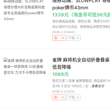
限移动端：SLOWPLAY
poker牌币43mm
1339元（淘金币可抵56元
该价格商品规格：颜色分类：陶瓷300片
加立减401元活动，使用商品详情页领取的满1
2026-2-9 09:43
值！ +0
不值 -0
雀牌 麻将机全自动折叠餐桌
低音降噪
1069元
购买方案 1 店铺 雀牌旗舰店 ,商品面价14
买1件 4 实付 1069元 ( 实...
查看全文
2026-2-2 02:18
值！ +0
不值 -0