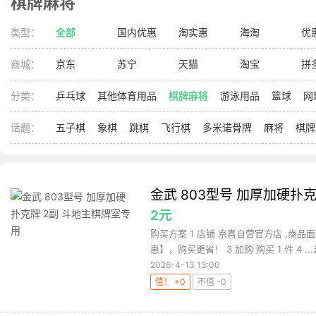
棋牌麻将
类型：
全部
国内优惠
淘实惠
海淘
优
商城：
京东
苏宁
天猫
淘宝
拼
分类：
乒乓球
其他体育用品
棋牌麻将
游泳用品
篮球
网
话题：
五子棋
象棋
跳棋
飞行棋
多米诺骨牌
麻将
棋牌
金武 803型号 加厚加硬扑
2元
购买方案 1 店铺 京喜自营官方店 ,商品
惠】，购买更省！ 3 加购 购买 1 件 4 ...
2026-4-13 13:00
值！ +0
不值 -0