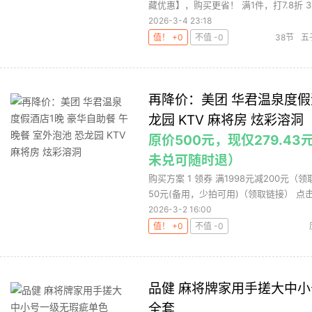
藏优惠】，购买更省！ 满1件，打7.8折 3 .
2026-3-4 23:18
值！ +0
不值 -0
38节
五
再降价：美团 华君温泉度假酒
龙园 KTV 麻将房 炫彩溶洞
原价500元，现仅279.4
未兑可随时退）
购买方案 1 领券 满1998元减200元
50元(备用，少拍可用)（领取链接） 点击
2026-3-2 16:00
值！ +0
不值 -0
品健 麻将牌家用手搓大中小
全套