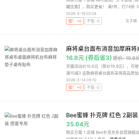
藏优惠】，购买更省！ 满1件，打7.8折 3 .
2026-3-19 02:24
值！ +0
不值 -0
五子棋
麻将桌台面布消音加厚麻将
16.8元 (券后省3)
原价: 19.8
天猫活动价16.8元（原价19.8元），可
满10减3 这款麻将桌台面布采用高品质加厚
2026-3-14 05:10
值！ +0
不值 -0
Bee蜜蜂 扑克牌 红色 2副
35.64元
购买方案 1 店铺 Bee扑克京东自营旗舰店 ,商