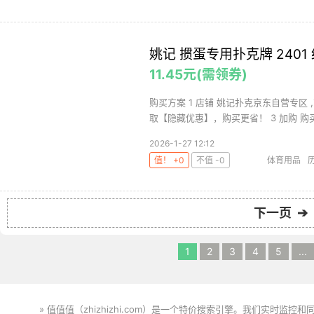
姚记 掼蛋专用扑克牌 2401 
11.45元(需领券)
购买方案 1 店铺 姚记扑克京东自营专区 ,
取【隐藏优惠】，购买更省！ 3 加购 购买1
2026-1-27 12:12
值！ +0
不值 -0
体育用品
下一页 ➔
1
2
3
4
5
...
» 值值值（zhizhizhi.com）是一个特价搜索引擎。我们实时