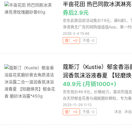
半亩花田 热巴同款冰淇淋亮
券后2.9元
京东此款目前活动售价7.9元，满6减5，
净清爽无广告的网购值值值App，第一时间
2026-2-4 15:46
值！ +0
不值 -0
蔻斯汀（Kustie）郁金
润香氛沫浴液春夏 【轻磨焕
49.9元 (月销1000+)
京东现价49.9元，价格给力，喜欢的值友
合天然郁金花香与细腻磨砂颗粒，专为春夏
2025-11-29 11:12
值！ +0
不值 -0
沐浴
沐浴