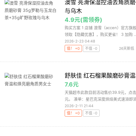
澳雪 亮滑保湿控油去角质磨砂
与乌木
4.9元(需领券)
购买方案 1 店铺 澳雪（accen）官方旗
领取【隐藏优惠】，购买更省！ 3 加购 ..
2026-2-23 04:48
值！ +0
不值 -0
26天新低
舒肤佳 红石榴果酸磨砂膏
7.6元
天猫超市此款目前活动售价39.9元，点
元。 凑单：星巴克深度烘焙美式速溶即溶黑咖
2026-2-11 21:44
值！ +0
不值 -0