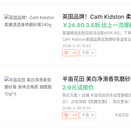
英国品牌！Cath Kidsto
￥24.90 3.6折 比上一次
某猫精选此款目前活动售价54.9元，下单
Cath Kidston英国品牌这款磨砂膏温柔去
2026-3-31 15:42
值！ +0
不值 -0
半亩花田 美白净滑香氛磨砂膏
2.9元试用价
购买方案 1 店铺 半亩花田京东自营旗舰店
示） 点击领取【隐藏优惠】，购买更省！ 3
2026-3-29 15:30
值！ +0
不值 -0
半亩花田
盐