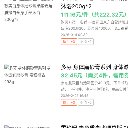
沐浴200g*2
111.16元/件（共222.32元
购买方案 1 店铺 半亩花田京东自营旗舰店 
每满200减30，最高减40000元 3...
查看
2026-3-4 09:39
值！ +0
不值 -0
多芬 身体磨砂膏系列 身体滋
32.45元（需买4件，需用
京东此款目前活动售价49.9元，下单领取2
动，下单4件，凑单一件狗粮，主品实付低至1
2026-2-27 16:45
值！ +0
不值 -0