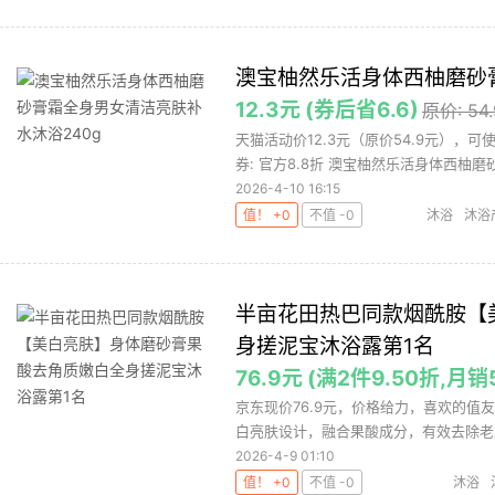
洁面
洁面
澳宝柚然乐活身体西柚磨砂膏
12.3元 (券后省6.6)
原价: 54
天猫活动价12.3元（原价54.9元），
券: 官方8.8折 澳宝柚然乐活身体西柚磨砂
2026-4-10 16:15
值！ +0
不值 -0
沐浴
沐浴
半亩花田热巴同款烟酰胺【
身搓泥宝沐浴露第1名
76.9元 (满2件9.50折,月销
京东现价76.9元，价格给力，喜欢的值
白亮肤设计，融合果酸成分，有效去除老废
2026-4-9 01:10
值！ +0
不值 -0
沐浴