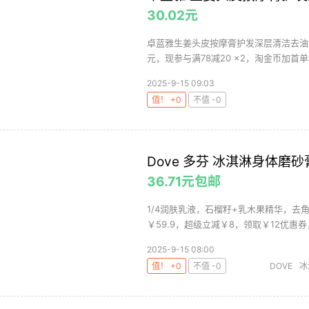
30.02元
卓蓝雅生姜头皮按摩膏护发深层清洁去油舒
元，现参与满78减20 ×2，淘金币加首单
2025-9-15 09:03
值！ +0
不值 -0
Dove 多芬 冰淇淋身体磨砂
36.71元包邮
1/4润肤乳液，石榴籽+乳木果精华，去
￥59.9，超级立减￥8，领取￥12优惠券，
2025-9-15 08:00
值！ +0
不值 -0
DOVE
冰