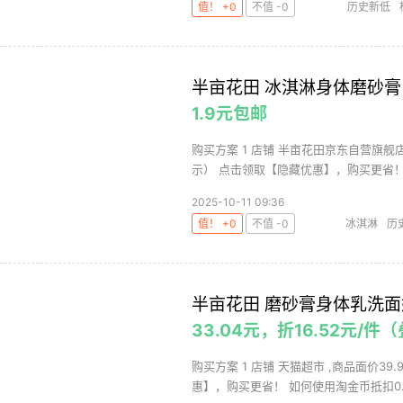
值！ +0
不值 -0
历史新低
素
半亩花田 冰淇淋身体磨砂膏 
1.9元包邮
购买方案 1 店铺 半亩花田京东自营旗舰店
示） 点击领取【隐藏优惠】，购买更省！ 3
2025-10-11 09:36
值！ +0
不值 -0
冰淇淋
历
半亩花田 磨砂膏身体乳洗面
33.04元，折16.52元
购买方案 1 店铺 天猫超市 ,商品面价39
惠】，购买更省！ 如何使用淘金币抵扣0.78