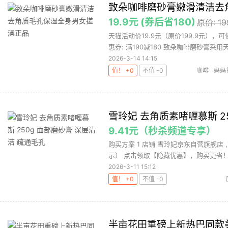
致朵咖啡磨砂膏嫩滑清洁去
19.9元 (券后省180)
原价: 19
天猫活动价19.9元（原价199.9元），
惠券: 满190减180 致朵咖啡磨砂膏采用天然
2026-3-14 14:15
值！ +0
不值 -0
咖啡
妈妈
雪玲妃 去角质素啫喱慕斯 2
9.41元（秒杀频道专享）
购买方案 1 店铺 雪玲妃京东自营旗舰店 
示） 点击领取【隐藏优惠】，购买更省！ 3
2026-3-11 15:12
值！ +0
不值 -0
半亩花田重磅上新热巴同款