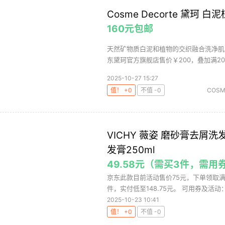
Cosme Decorte 黛珂 白
160元包邮
天然矿物质白泥和植物的交织融合洗净肌
东黛珂官方旗舰店售价￥200，叠加满200
2025-10-27 15:27
值！ +0
不值 -0
COSM
VICHY 薇姿 磨砂膏去
发膏250ml
49.58元（需买3件，需用
京东此款目前活动售价75元，下单领取满
件，实付低至148.75元。 可用券及活动：满
2025-10-23 10:41
值！ +0
不值 -0