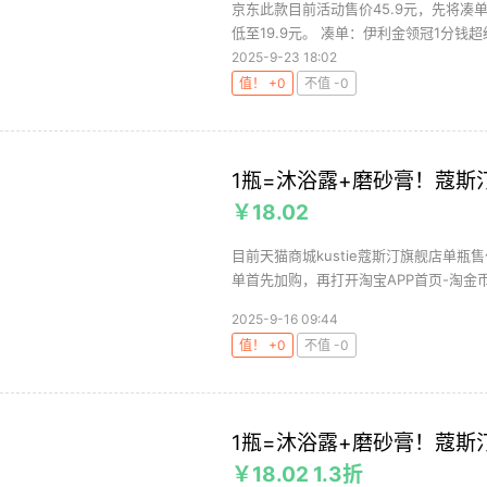
京东此款目前活动售价45.9元，先将凑
低至19.9元。 凑单：伊利金领冠1分钱超
2025-9-23 18:02
值！ +0
不值 -0
1瓶=沐浴露+磨砂膏！蔻斯汀
￥18.02
目前天猫商城kustie蔻斯汀旗舰店单瓶
单首先加购，再打开淘宝APP首页-淘金币
2025-9-16 09:44
值！ +0
不值 -0
1瓶=沐浴露+磨砂膏！蔻斯汀
￥18.02 1.3折