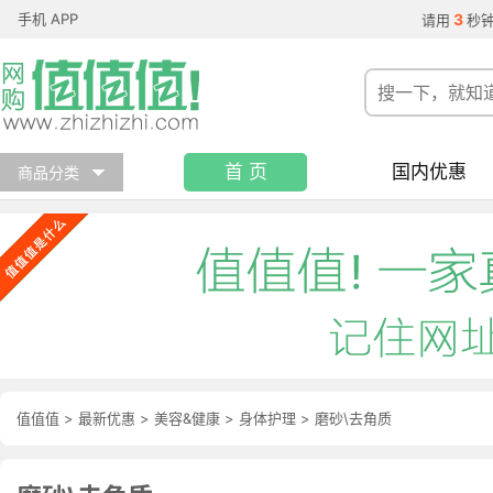
手机 APP
3
请用
秒
首 页
国内优惠
商品分类
值值值
>
最新优惠
>
美容&健康
>
身体护理
>
磨砂\去角质