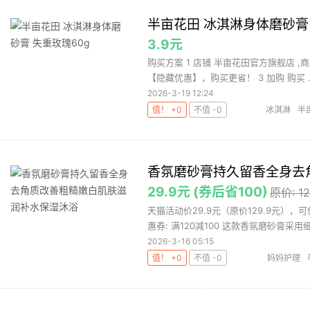
半亩花田 冰淇淋身体磨砂膏 
3.9元
购买方案 1 店铺 半亩花田官方旗舰店 ,商
【隐藏优惠】，购买更省！ 3 加购 购买 ..
2026-3-19 12:24
值！ +0
不值 -0
冰淇淋
半
香氛磨砂膏持久留香全身去
29.9元 (券后省100)
原价: 1
天猫活动价29.9元（原价129.9元），
惠券: 满120减100 这款香氛磨砂膏采用细腻
2026-3-16 05:15
值！ +0
不值 -0
妈妈护理