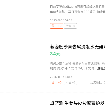
目前某猫商城kustie蔻斯汀旗舰店单瓶
单首先加购，再打开淘宝APP首页-淘金币
2025-9-16 09:18
值！ +0
不值 -0
薇姿磨砂膏去屑洗发水无硅油
34元
购买方案 1 店铺 薇姿京东自营旗舰店 ,商
加购 购买1件 4 实付 34元 ( 实付...
查看
2025-9-15 14:55
值！ +0
不值 -0
历史新低
卓蓝雅 生姜头皮按摩膏护