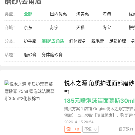
磨砂\去角质
类型：
全部
国内优惠
淘实惠
海淘
优
商城：
京东
苏宁
天猫
淘宝
拼
分类：
护手霜
磨砂\去角质
纤体瘦身
脱毛膏
足部护理
话题：
磨砂膏
身体磨砂膏
悦木之源 角质护理面部磨砂膏
*1
185元赠泡沫洁面慕斯30ml
购买方案 1 店铺 Origins悦木之源京东
领取） 点击领取【隐藏优惠】，购买更省.
2026-4-15 20:54
值！ +0
不值 -0
低于双11