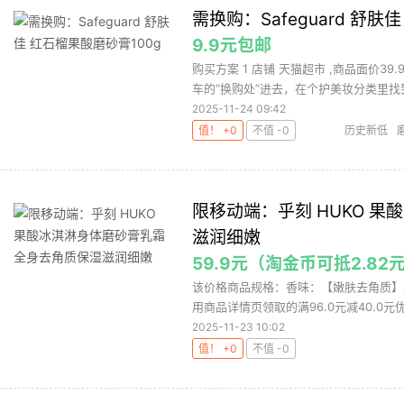
需换购：Safeguard 舒肤
9.9元包邮
购买方案 1 店铺 天猫超市 ,商品面价39
车的“换购处”进去，在个护美妆分类里找到
2025-11-24 09:42
值！ +0
不值 -0
历史新低
限移动端：乎刻 HUKO 
滋润细嫩
59.9元（淘金币可抵2.82
该价格商品规格：香味：【嫩肤去角质】果
用商品详情页领取的满96.0元减40.0元优
2025-11-23 10:02
值！ +0
不值 -0