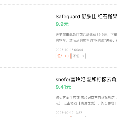
Safeguard 舒肤佳 红
9.9元
天猫超市此款目前活动售价39.9元，下
购物车，然后从购物车的“换购处”进去，在
2025-10-15 09:44
值！ +0
不值 -0
snefe/雪玲妃 温和柠檬去角
9.41元
购买方案 1 店铺 雪玲妃京东自营旗舰店 
示） 点击领取【隐藏优惠】，购买更省！ PL
2025-10-12 13:57