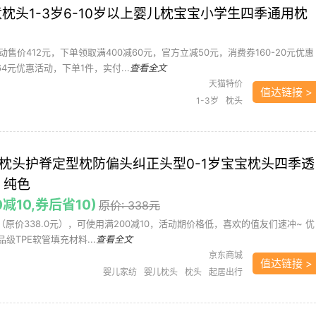
 儿童枕头1-3岁6-10岁以上婴儿枕宝宝小学生四季通用枕
售价412元，下单领取满400减60元，官方立减50元，消费券160-20元优惠
64元优惠活动，下单1件，实付...
查看全文
天猫特价
值达链接 >
1-3岁
枕头
婴儿枕头护脊定型枕防偏头纠正头型0-1岁宝宝枕头四季透
 纯色
0减10,券后省10)
原价: 338元
元（原价338.0元），可使用满200减10，活动期价格低，喜欢的值友们速冲~ 优
食品级TPE软管填充材料...
查看全文
京东商城
值达链接 >
婴儿家纺
婴儿枕头
枕头
起居出行