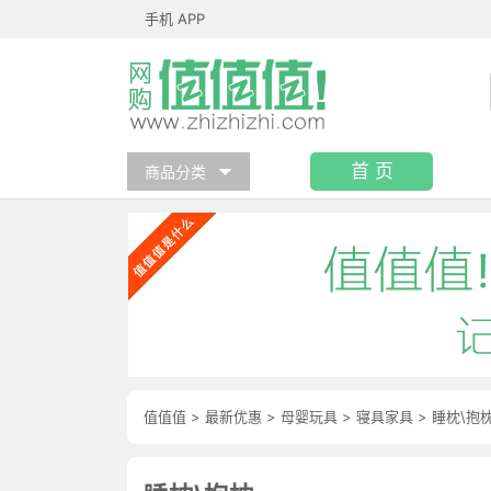
手机 APP
首 页
商品分类
值值值
>
最新优惠
>
母婴玩具
>
寝具家具
>
睡枕\抱