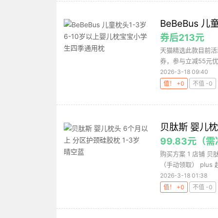
BeBeBus
券后213元
天猫精选此款目前活动
券，参与立减55元优
2026-3-18 09:40
值！ +0
不值 -0
贝肽斯 婴儿枕
99.83元
购买方案 1 店铺 贝肽
（手动领取） plus 超
2026-3-18 01:38
值！ +0
不值 -0