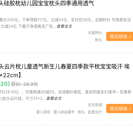
儿枕头硅胶枕幼儿园宝宝枕头四季通用透气
价200元，下单领取117元，立减24元，实付仅59元，近期好价 可用券及活
、立减24元 下载干净清爽无广告...
查看全文
天猫特价
值达链接 >
枕头
头云片枕儿童透气新生儿春夏四季款平枕宝宝吸汗 埃
×22cm】
20)
原价: 28.9元
原价28.9元），可使用满26减20，活动期价格低，喜欢的值友们速冲~ 优惠券:
儿枕头云片枕，尺寸31×2...
查看全文
京东商城
值达链接 >
婴儿家纺
婴儿床品套件
枕头
起居出行