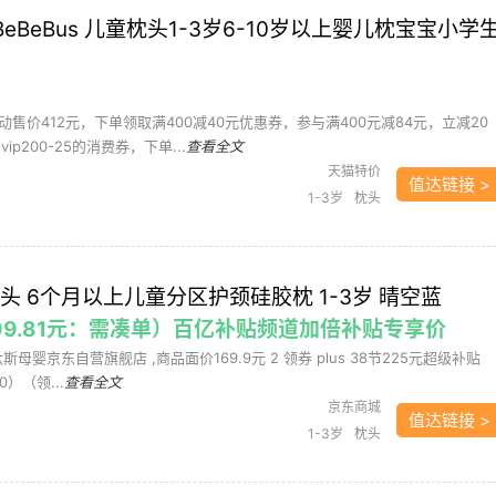
BeBeBus 儿童枕头1-3岁6-10岁以上婴儿枕宝宝小学
售价412元，下单领取满400减40元优惠券，参与满400元减84元，立减20
p200-25的消费券，下单...
查看全文
天猫特价
值达链接 >
1-3岁
枕头
头 6个月以上儿童分区护颈硅胶枕 1-3岁 晴空蓝
共99.81元：需凑单）百亿补贴频道加倍补贴专享价
斯母婴京东自营旗舰店 ,商品面价169.9元 2 领券 plus 38节225元超级补贴
00）（领...
查看全文
京东商城
值达链接 >
1-3岁
枕头