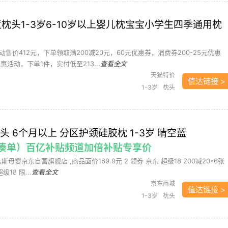
 儿童枕头1-3岁6-10岁以上婴儿枕宝宝小学生四季通用枕
售价412元，下单领取满200减20元，60元优惠券，消费券200-25元优惠
惠活动，下单1件，实付低至213...
查看全文
天猫特价
值达链接 >
1-3岁
枕头
头 6个月以上 分区护颈硅胶枕 1-3岁 晴空蓝
（需凑单）百亿补贴频道加倍补贴专享价
斯母婴京东自营旗舰店 ,商品面价169.9元 2 领券 京东 超级18 200减20*6张
级18 限...
查看全文
京东商城
值达链接 >
1-3岁
枕头