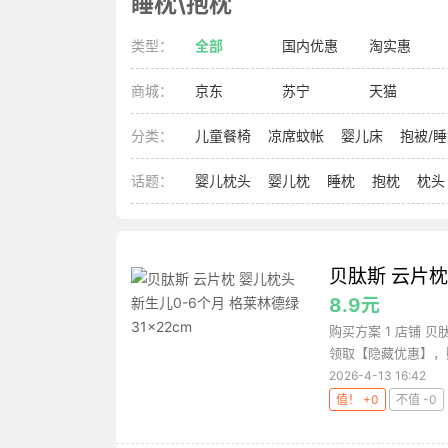
睡枕\抱枕
类型：
全部
国内优惠
淘实惠
商城：
京东
苏宁
天猫
分类：
儿童餐椅
凉席蚊帐
婴儿床
抱被/
话题：
婴儿枕头
婴儿枕
睡枕
抱枕
枕头
贝肽斯 云片枕
8.9元
购买方案 1 店铺 贝
领取【隐藏优惠】，购买
2026-4-13 16:42
值！ +0
不值 -0