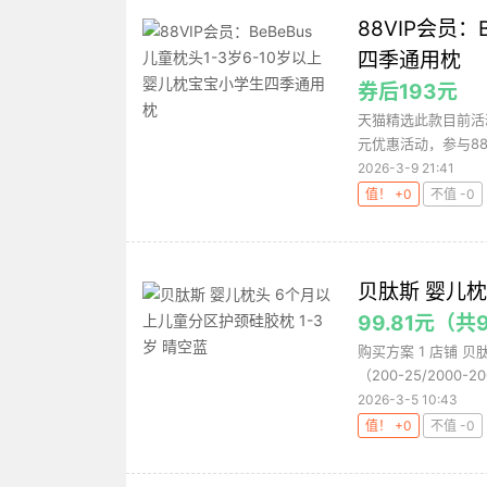
88VIP会员：
四季通用枕
券后193元
天猫精选此款目前活动
元优惠活动，参与88vi
2026-3-9 21:41
值！ +0
不值 -0
贝肽斯 婴儿枕
99.81元（
购买方案 1 店铺 贝肽
（200-25/2000-2
2026-3-5 10:43
值！ +0
不值 -0