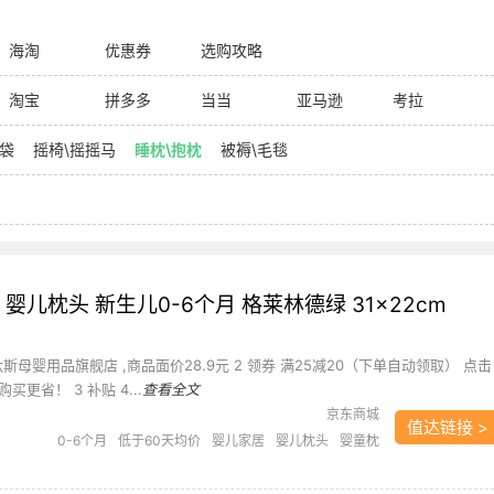
海淘
优惠券
选购攻略
淘宝
拼多多
当当
亚马逊
考拉
睡袋
摇椅\摇摇马
睡枕\抱枕
被褥\毛毯
 婴儿枕头 新生儿0-6个月 格莱林德绿 31×22cm
肽斯母婴用品旗舰店 ,商品面价28.9元 2 领券 满25减20（下单自动领取） 点击
更省！ 3 补贴 4...
查看全文
京东商城
值达链接 >
0-6个月
低于60天均价
婴儿家居
婴儿枕头
婴童枕
芯/枕套
宝宝云枕
枕头
贝肽斯
贝肽斯云片枕