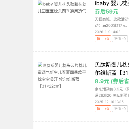
ibaby 婴
券后59元
天猫商城，此款活动售
动：满200减117元
2026-1-9 14:03
值！ +0
不值 -0
贝肽斯婴儿枕
尔维斯蓝【31
8.9元 (券后省
京东活动价8.9元（
满26减20 贝肽斯婴
2025-12-16 13:15
值！ +0
不值 -0