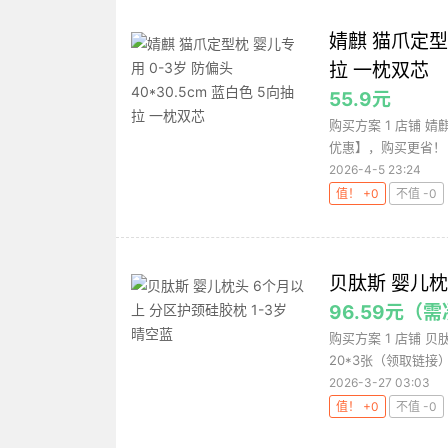
婧麒 猫爪定型枕
拉 一枕双芯
55.9元
购买方案 1 店铺 婧
优惠】，购买更省！ 满1
2026-4-5 23:24
值！ +0
不值 -0
贝肽斯 婴儿枕
96.59元
购买方案 1 店铺 贝
20*3张（领取链接） 
2026-3-27 03:03
值！ +0
不值 -0