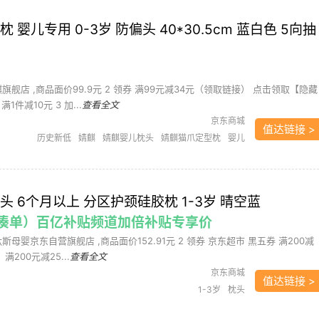
 婴儿专用 0-3岁 防偏头 40*30.5cm 蓝白色 5向抽
麒旗舰店 ,商品面价99.9元 2 领券 满99元减34元（领取链接） 点击领取【隐藏
件减10元 3 加...
查看全文
京东商城
值达链接 >
历史新低
婧麒
婧麒婴儿枕头
婧麒猫爪定型枕
婴儿
家居
婴儿枕头
婴童枕芯/枕套
头 6个月以上 分区护颈硅胶枕 1-3岁 晴空蓝
（需凑单）百亿补贴频道加倍补贴专享价
肽斯母婴京东自营旗舰店 ,商品面价152.91元 2 领券 京东超市 黑五券 满200减
满200元减25...
查看全文
京东商城
值达链接 >
1-3岁
枕头