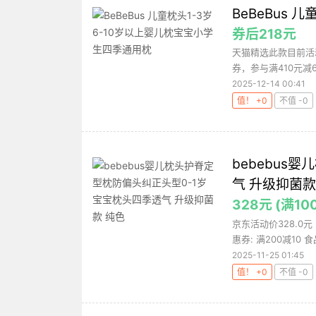
BeBeBus
券后218元
天猫精选此款目前活动
券，参与满410元减
2025-12-14 00:41
值！ +0
不值 -0
bebebus
气 升级抑菌款
328元 (满10
京东活动价328.0
惠券: 满200减10 
2025-11-25 01:45
值！ +0
不值 -0