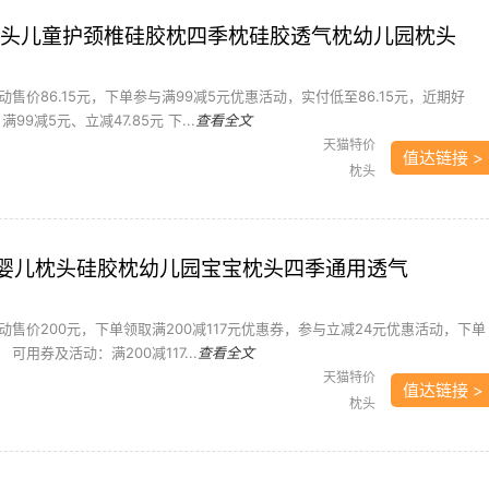
枕头儿童护颈椎硅胶枕四季枕硅胶透气枕幼儿园枕头
售价86.15元，下单参与满99减5元优惠活动，实付低至86.15元，近期好
99减5元、立减47.85元 下...
查看全文
天猫特价
值达链接 >
枕头
y 婴儿枕头硅胶枕幼儿园宝宝枕头四季通用透气
售价200元，下单领取满200减117元优惠券，参与立减24元优惠活动，下单
 可用券及活动：满200减117...
查看全文
天猫特价
值达链接 >
枕头