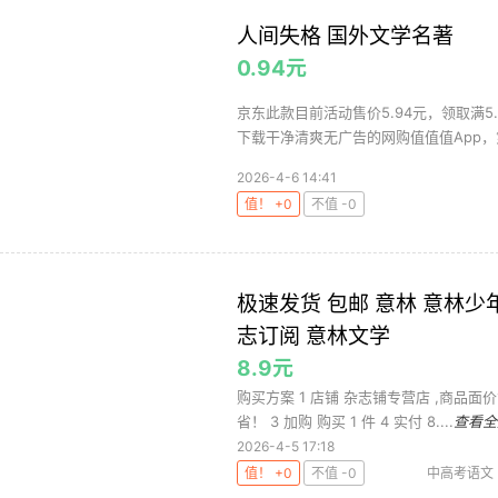
人间失格 国外文学名著
0.94元
京东此款目前活动售价5.94元，领取满5
下载干净清爽无广告的网购值值值App，第
2026-4-6 14:41
值！ +0
不值 -0
极速发货 包邮 意林 意林少
志订阅 意林文学
8.9元
购买方案 1 店铺 杂志铺专营店 ,商品面价
省！ 3 加购 购买 1 件 4 实付 8....
查看全
2026-4-5 17:18
值！ +0
不值 -0
中高考语文