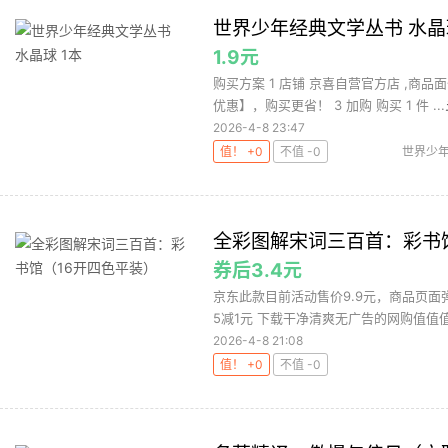
世界少年经典文学丛书 水晶球
1.9元
购买方案 1 店铺 京喜自营官方店 ,商品
优惠】，购买更省！ 3 加购 购买 1 件 ...
2026-4-8 23:47
值！ +0
不值 -0
世界少
图书
希
全彩图解宋词三百首：彩书
券后3.4元
京东此款目前活动售价9.9元，商品页面弹
5减1元 下载干净清爽无广告的网购值值值A
2026-4-8 21:08
值！ +0
不值 -0