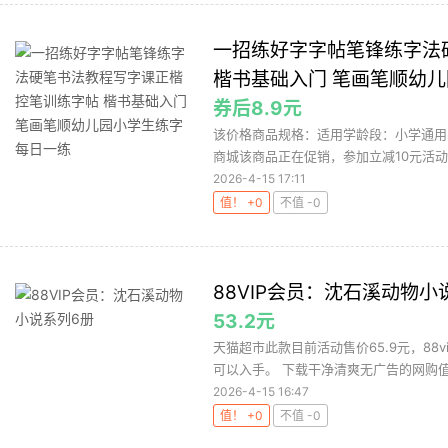
一招练好字字帖笔锋练字法
楷书基础入门 笔画笔顺幼
券后8.9元
该价格商品规格：适用学龄段：小学通用；
商城该商品正在促销，参加立减10元活动，
2026-4-15 17:11
值！ +0
不值 -0
88VIP会员：沈石溪动物小
53.2元
天猫超市此款目前活动售价65.9元，88v
可以入手。 下载干净清爽无广告的网购值值值
2026-4-15 16:47
值！ +0
不值 -0