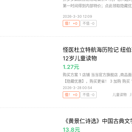
第一时间得到内部特价；点此领取隐藏优
2026-3-30 12:09
值！ +0
不值 -0
怪医杜立特航海历险记 纽伯
12岁儿童读物
1.27元
购买方案 1 店铺 当当官方旗舰店 ,商品面
【隐藏优惠】，购买更省！ 3 加购 购买 1.
2026-3-28 00:54
值！ +0
不值 -0
儿童读物
《黄景仁诗选》中国古典文
13.8元