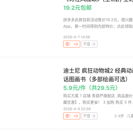
19.2元包邮
拼多多此款目前活动售价19.2元，感兴
App，第一时间得到内部特价；点此领取
2026-4-7 14:56
值！ +0
不值 -0
迪士尼 疯狂动物城2 经典动
话图画书（多部绘画可选）
5.9元/件（共29.5元）
购买方案 1 店铺 青葫芦旗舰店 ,商品面价
藏优惠】，购买更省！ 3 加购 购买 5 件..
2026-4-6 23:36
值！ +0
不值 -0
3-6岁
儿