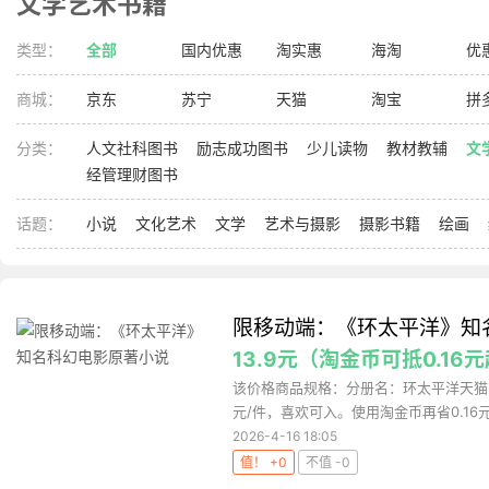
文学艺术书籍
类型：
全部
国内优惠
淘实惠
海淘
优
商城：
京东
苏宁
天猫
淘宝
拼
分类：
人文社科图书
励志成功图书
少儿读物
教材教辅
文
经管理财图书
话题：
小说
文化艺术
文学
艺术与摄影
摄影书籍
绘画
限移动端：《环太平洋》知
13.9元（淘金币可抵0.16
该价格商品规格：分册名：环太平洋天猫商
元/件，喜欢可入。使用淘金币再省0.16元
2026-4-16 18:05
值！ +0
不值 -0