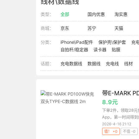
线材\数据线
类型：
全部
国内优惠
淘实惠
商城：
京东
苏宁
天猫
分类：
iPhone\iPad配件
保护壳\保护套
充
自拍杆/稳定器
读卡器
贴膜
话题：
充电数据线
数据线
充电线
线材
带E-MARK 
8.9元
下单2件，领取28元
App，第一时间得到
2026-4-16 21:12
值！ +0
不值 -0