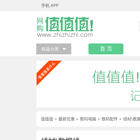
手机 APP
首 页
商品分类
值值值
>
最新优惠
>
数码电脑
>
数码配件
>
线材\数