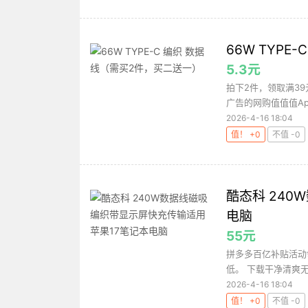
66W TYP
5.3元
拍下2件，领取满39
广告的网购值值值Ap
2026-4-16 18:04
值！ +0
不值 -0
酷态科 24
电脑
55元
拼多多百亿补贴活动
低。 下载干净清爽无
2026-4-16 18:04
值！ +0
不值 -0