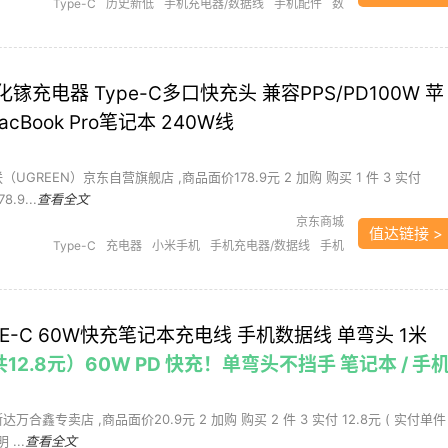
Type-C
历史新低
手机充电器/数据线
手机配件
数
据线
化镓充电器 Type-C多口快充头 兼容PPS/PD100W 苹
cBook Pro笔记本 240W线
（UGREEN）京东自营旗舰店 ,商品面价178.9元 2 加购 购买 1 件 3 实付
.9...
查看全文
京东商城
值达链接 >
Type-C
充电器
小米手机
手机充电器/数据线
手机
配件
笔记本
苹果
PE-C 60W快充笔记本充电线 手机数据线 单弯头 1米
共12.8元）60W PD 快充！单弯头不挡手 笔记本 / 手
达万合鑫专卖店 ,商品面价20.9元 2 加购 购买 2 件 3 实付 12.8元 ( 实付单件
 ...
查看全文