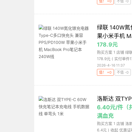
值！ +0
不值 -0
绿联 140W氮
果小米手机 Ma
178.9元
购买方案 1 店铺 绿联
178.9元 ( 实付单件178
2026-4-16 11:37
值！ +0
不值 -0
洛斯达 双TY
6.40元/件（
满血充
购买方案 1 店铺 洛斯
6.4元 ) 收起 优惠证明