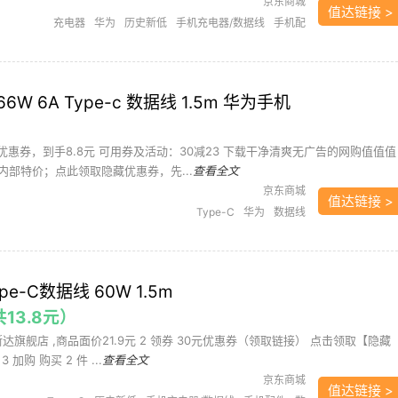
京东商城
值达链接 >
充电器
华为
历史新低
手机充电器/数据线
手机配
件
笔记本
笔记本电脑
苹果
 66W 6A Type-c 数据线 1.5m 华为手机
优惠券，到手8.8元 可用券及活动：30减23 下载干净清爽无广告的网购值值值
内部特价；点此领取隐藏优惠券，先...
查看全文
京东商城
值达链接 >
Type-C
华为
数据线
e-C数据线 60W 1.5m
共13.8元）
斯达旗舰店 ,商品面价21.9元 2 领券 30元优惠券（领取链接） 点击领取【隐藏
加购 购买 2 件 ...
查看全文
京东商城
值达链接 >