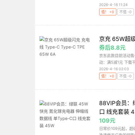
2026-4-16 11:24
值！ +0
不值 -0
京充 65W超级闪
券后8.8元
京东此款目前活动售价
动：满5减1元 下载
2026-4-16 02:03
值！ +0
不值 -0
88VIP会员：
口 线充套装 4
109元
日常价109元起，超