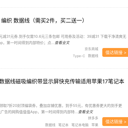
E-C 编织 数据线（需买2件，买二送一）
元减31元券.到手仅需10.6元三条包邮 可用券及活动：39减31 下载干净清爽无
p，第一时间得到内部特价；点...
查看全文
京东商城
值达链接 >
Type-C
数据线
0W数据线磁吸编织带显示屏快充传输适用苹果17笔记本
领取7折20封顶福袋券，叠加店铺优惠，到手55元，有优惠券更大的到手更
广告的网购值值值App，第一时间得到内部特...
查看全文
拼多多
值达链接 >
数据线
笔记本
笔记本电脑
苹果