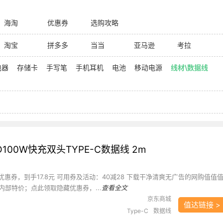
海淘
优惠券
选购攻略
淘宝
拼多多
当当
亚马逊
考拉
电器
存储卡
手写笔
手机耳机
电池
移动电源
线材\数据线
PD100W快充双头TYPE-C数据线 2m
优惠券，到手17.8元 可用券及活动：40减28 下载干净清爽无广告的网购值值
内部特价；点此领取隐藏优惠券，...
查看全文
京东商城
值达链接 >
Type-C
数据线