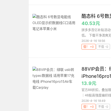
酷态科 6号
40.53元
拼多多百亿补贴活动
低。 下载干净清爽无
2026-4-16 18:56
值！ +0
不值 -0
88VIP会员：
iPhone16pro
13.9元
官方88折扣，叠加限
｜48股高强度编织线身
2026-4-16 18:49
值！ +0
不值 -0