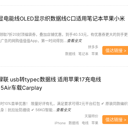
数显电能线OLED显示织数据线C口适用笔记本苹果小米
领取7折20封顶福袋券，叠加店铺优惠，到手40.53元，有优惠券更大的到手更
广告的网购值值值App，第一时间得到...
查看全文
拼多多
值达链接 >
数据线
笔记本
苹果
绿联 usb转typec数据线 适用苹果17充电线
15Air车载Carplay
时10%首单优惠！ 限量好评有礼，满足要求可得2元平台红包 ✔ 原装同款编织
｜抗拉扯防缠绕 ✔ 56KΩ智能...
查看全文
天猫特价
值达链接 >
iPhone
数据线
电线
苹果