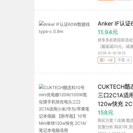
Anker IF认证
11.94元
拼多多此款目前活动售
（最高减20元，减减
2026-4-16 16:15
值！ +0
不值 -0
CUKTECH酷
三口2C1A适
120w快充 2
158元
购买方案 1 店铺 酷态科
优惠分析 购买1件,到手