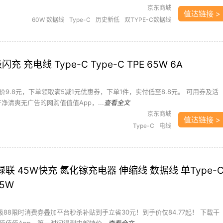
京东商城
值达链接 >
60W 数据线
Type-C
历史新低
双TYPE-C数据线
快充数据线
手机充电器/数据线
手机配件
数据线
电线
笔记本
充 充电线 Type-C Type-C TPE 65W 6A
9.8元，下单领取满5减1元优惠券，下单1件，实付低至8.8元。 可用券及活
干净清爽无广告的网购值值值App，...
查看全文
京东商城
值达链接 >
Type-C
电线
绿联 45W快充 氮化镓充电器 伸缩线 数据线 单Type-
5W
级88限时消费券叠加平台秒杀补贴到手立省30元！到手价仅84.77起！ 下载干