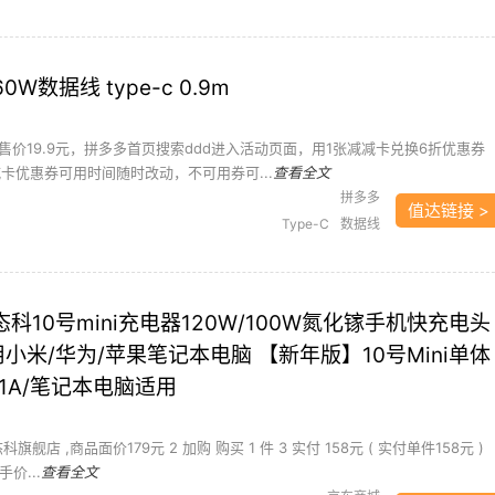
60W数据线 type-c 0.9m
价19.9元，拼多多首页搜索ddd进入活动页面，用1张减减卡兑换6折优惠券
卡优惠券可用时间随时改动，不可用券可...
查看全文
拼多多
值达链接 >
Type-C
数据线
态科10号mini充电器120W/100W氮化镓手机快充电头
用小米/华为/苹果笔记本电脑 【新年版】10号Mini单体
C1A/笔记本电脑适用
旗舰店 ,商品面价179元 2 加购 购买 1 件 3 实付 158元 ( 实付单件158元 )
价...
查看全文