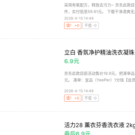
采用有氧配方，释放去污力~ 京东此款目前
件，实付低至59.61元。 下载干净清爽无广
2026-4-15 14:49
值！ +0
不值 -0
立白 香氛净护精油洗衣凝珠 
6.9元
京东此款目前活动售价19.9元，把凑单
元。 凑单：宜品（YeePer）1分钱【会员
2026-4-15 14:49
值！ +0
不值 -0
活力28 薰衣芬香洗衣液 2kg
券后6.9元