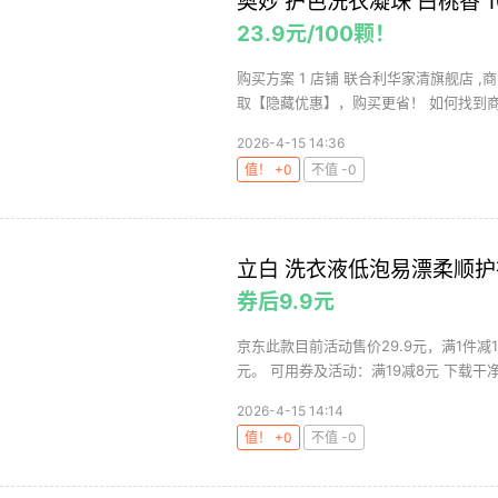
奥妙 护色洗衣凝珠 白桃香 1
23.9元/100颗！
购买方案 1 店铺 联合利华家清旗舰店 ,商
取【隐藏优惠】，购买更省！ 如何找到商品
2026-4-15 14:36
值！ +0
不值 -0
立白 洗衣液低泡易漂柔顺护
券后9.9元
京东此款目前活动售价29.9元，满1件减
元。 可用券及活动：满19减8元 下载干净
2026-4-15 14:14
值！ +0
不值 -0