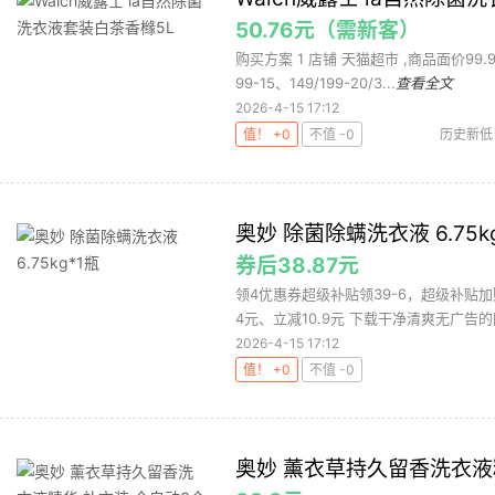
50.76元（需新客）
购买方案 1 店铺 天猫超市 ,商品面价99.9
99-15、149/199-20/3...
查看全文
2026-4-15 17:12
值！ +0
不值 -0
历史新低
奥妙 除菌除螨洗衣液 6.75k
券后38.87元
领4优惠券超级补贴领39-6，超级补贴加购
4元、立减10.9元 下载干净清爽无广告的网
2026-4-15 17:12
值！ +0
不值 -0
奥妙 薰衣草持久留香洗衣液精