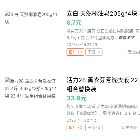
立白 天然椰油皂205g*4块
8.7元
购买方案 1 店铺 立白生活日用旗舰店 ,商品面
8.7元 ) 商品介绍 温和配方...
查看全文
2026-4-15 22:49
值！ +0
不值 -0
历史最
活力28 薰衣芬芳洗衣液 22.4斤
组合替换装
33.9元
购买方案 1 店铺 活力28家清洗护旗舰店 
领取【隐藏优惠】，购买更省！ 3 补贴 ..
2026-4-15 21:12
值！ +0
不值 -0
历史最低