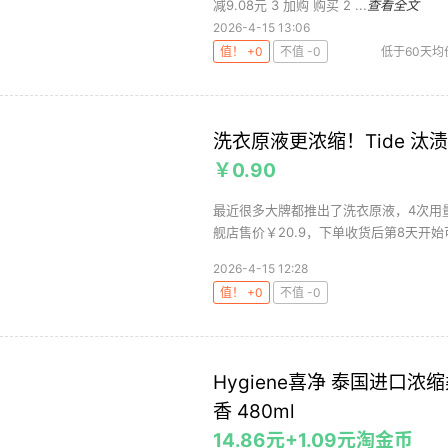
减9.08元 3 加购 购买 2 ...
查看全文
2026-4-15 13:06
值！ +0
不值 -0
低于60天均
洗衣原液更浓缩！Tide 汰
￥0.90
最近很多大牌都推出了洗衣原液，4次用
舰店售价￥20.9，下单收货后第8天开始
2026-4-15 12:28
值！ +0
不值 -0
Hygiene喜净 泰国进口
香 480ml
14.86元+1.09元淘金币