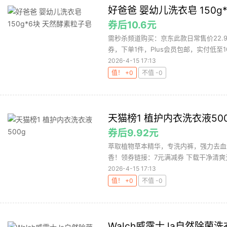
好爸爸 婴幼儿洗衣皂 150g
券后10.6元
需秒杀频道购买：京东此款日常售价22.
券，下单1件，Plus会员包邮，实付低至10.
2026-4-15 17:13
值！ +0
不值 -0
天猫榜1 植护内衣洗衣液50
券后9.92元
萃取植物草本精华，专洗内裤，强力去血
香！领券链接：7元满减券 下载干净清爽无
2026-4-15 17:13
值！ +0
不值 -0
Walch威露士 la自然除菌