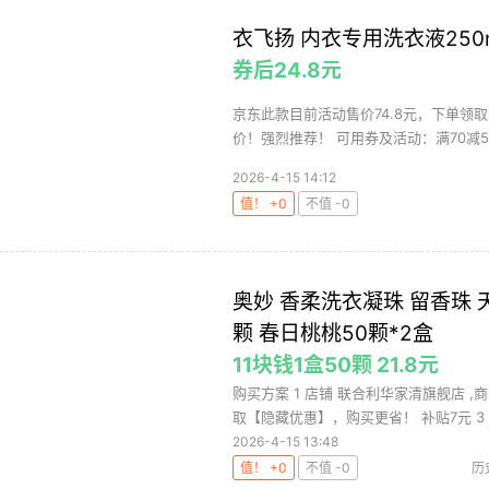
衣飞扬 内衣专用洗衣液250m
券后24.8元
京东此款目前活动售价74.8元，下单领取
价！强烈推荐！ 可用券及活动：满70减50
2026-4-15 14:12
值！ +0
不值 -0
奥妙 香柔洗衣凝珠 留香珠 天
颗 春日桃桃50颗*2盒
11块钱1盒50颗 21.8元
购买方案 1 店铺 联合利华家清旗舰店 ,商
取【隐藏优惠】，购买更省！ 补贴7元 3 .
2026-4-15 13:48
值！ +0
不值 -0
历