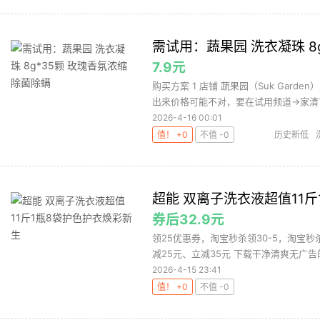
需试用：蔬果园 洗衣凝珠 8
7.9元
购买方案 1 店铺 蔬果园（Suk Garde
出来价格可能不对，要在试用频道→家清下.
2026-4-16 00:01
值！ +0
不值 -0
历史新低
超能 双离子洗衣液超值11
券后32.9元
领25优惠券，淘宝秒杀领30-5，淘宝秒杀
减25元、立减35元 下载干净清爽无广告的
2026-4-15 23:41
值！ +0
不值 -0