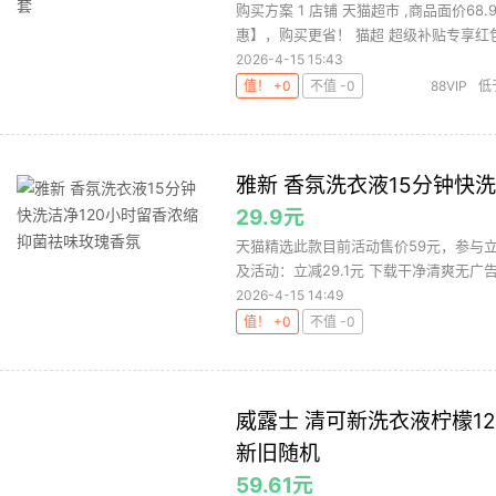
购买方案 1 店铺 天猫超市 ,商品面价68
惠】，购买更省！ 猫超 超级补贴专享红包.
2026-4-15 15:43
值！ +0
不值 -0
88VIP
低
雅新 香氛洗衣液15分钟快
29.9元
天猫精选此款目前活动售价59元，参与立减
及活动：立减29.1元 下载干净清爽无广告
2026-4-15 14:49
值！ +0
不值 -0
威露士 清可新洗衣液柠檬12.18
新旧随机
59.61元