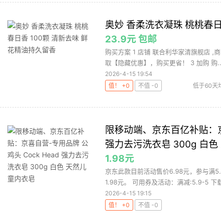
奥妙 香柔洗衣凝珠 桃桃春日
23.9元 包邮
购买方案 1 店铺 联合利华家清旗舰店 ,商
取【隐藏优惠】，购买更省！ 3 加购 购..
2026-4-15 19:54
值！ +0
不值 -0
低于60天
限移动端、京东百亿补贴：京喜
强力去污洗衣皂 300g 白
1.98元
京东此款目前活动售价6.98元，参与满
1.98元。 可用券及活动：满减:5.9-5 下载
2026-4-15 19:15
值！ +0
不值 -0