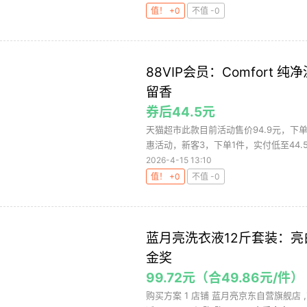
值！ +0
不值 -0
88VIP会员：Comfort 
留香
券后44.5元
天猫超市此款目前活动售价94.9元，下单领
惠活动，新客3，下单1件，实付低至44.5元
2026-4-15 13:10
值！ +0
不值 -0
蓝月亮洗衣液12斤套装：亮白
金奖
99.72元（合49.86元/件）
购买方案 1 店铺 蓝月亮京东自营旗舰店 ,商品