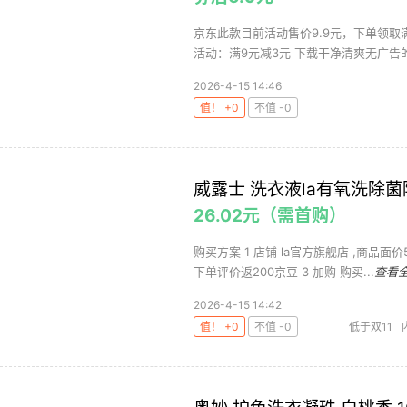
京东此款目前活动售价9.9元，下单领取满
活动：满9元减3元 下载干净清爽无广告的网
2026-4-15 14:46
值！ +0
不值 -0
威露士 洗衣液la有氧洗除菌
26.02元（需首购）
购买方案 1 店铺 la官方旗舰店 ,商品面价
下单评价返200京豆 3 加购 购买...
查看
2026-4-15 14:42
值！ +0
不值 -0
低于双11