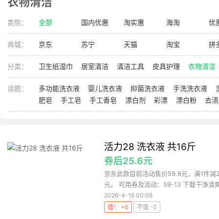
衣物清洁
类型：
全部
国内优惠
淘实惠
海淘
优
商城：
京东
苏宁
天猫
淘宝
拼
分类：
卫生纸湿巾
居室清洁
清洁工具
皮具护理
衣物清洁
话题：
多功能洗衣液
婴儿洗衣液
抑菌洗衣液
手洗洗衣液
肥皂
手工皂
手工香皂
漂白剂
彩漂
漂白粉
去渍
活力28 洗衣液 共16斤
券后25.6元
京东此款目前活动售价59.6元，满1件减2
元。 可用券及活动：59-13 下载干净清爽
2026-4-16 00:06
值！ +0
不值 -0