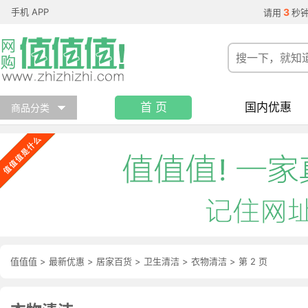
手机 APP
3
请用
秒
首 页
国内优惠
商品分类
值值值
>
最新优惠
>
居家百货
>
卫生清洁
>
衣物清洁
>
第 2 页