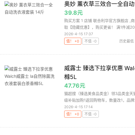
奥妙 薰衣草三效合一全自动
39.8元
购买方案 1 店铺 联合利华官方旗舰店 ,商
取【隐藏优惠】，购买更省！ 满1件减20元
2026-4-15 17:37
值！ +0
不值 -0
历史最低
威露士 臻选下拉享优惠 Wa
橼5L
47.76元
猫超搜（臻选美食品类金）领3品类金天猫
级补贴加购1返回购物车，数量改1，品牌立减3
2026-4-15 17:14
值！ +0
不值 -0