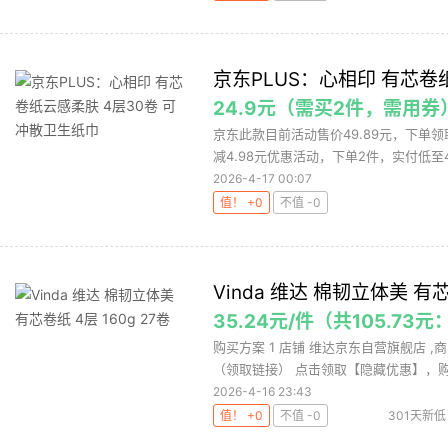
京东PLUS：心相印 有芯卷
24.9元（需买2件，需用券
京东此款目前活动售价49.89元，下单领
减4.98元优惠活动，下单2件，实付低至49.
2026-4-17 00:07
值！ +0
不值 -0
Vinda 维达 棉韧立体美 有芯
35.24元/件（共105.73
购买方案 1 店铺 维达京东自营旗舰店 ,商品
（领取链接） 点击领取【隐藏优惠】，购.
2026-4-16 23:43
值！ +0
不值 -0
301天新低