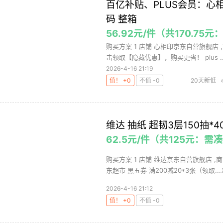
百亿补贴、PLUS会员：心相印
码 整箱
56.92元/件（共170.75元
购买方案 1 店铺 心相印京东自营旗舰店 ,
击领取【隐藏优惠】，购买更省！ plus ..
2026-4-16 21:19
值！ +0
不值 -0
20天新低
维达 抽纸 超韧3层150抽*
62.5元/件（共125元：需
购买方案 1 店铺 维达京东自营旗舰店 ,商
东超市 黑五券 满200减20*3张（领取...
2026-4-16 21:12
值！ +0
不值 -0