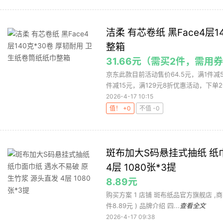
洁柔 有芯卷纸 黑Face4层
整箱
31.66元（需买2件，需用
京东此款目前活动售价64.5元，满1件减
件减15元，满129元8折优惠活动，下单2件
2026-4-17 10:15
值！ +0
不值 -0
斑布加大S码悬挂式抽纸 纸
4层 1080张*3提
8.89元
购买方案 1 店铺 斑布纸品官方旗舰店 ,商品面价
件8.89元 ) 品牌介绍 四...
查看全文
2026-4-17 09:38