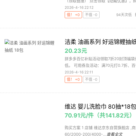
（领取链接） 点击领取【隐藏优惠】，购.
2026-4-16 22:12
值！ +0
不值 -0
94天次低
洁柔 油画系列 好运锦鲤抽纸
20.23元
拼多多百亿补贴活动领取7折20封顶福袋
低。 可用券及活动：满70元打0.7折、百亿补
2026-4-16 22:11
值！ +0
不值 -0
维达 婴儿洗脸巾 80抽*1
70.91元/件（共141.82元）
购买方案 1 店铺 维达京东自营旗舰店 ,商品面价
60/2000-200/4000-...
查看全文