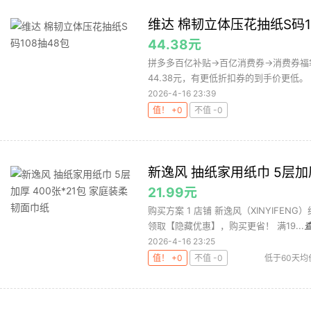
维达 棉韧立体压花抽纸S码1
44.38元
拼多多百亿补贴→百亿消费券→消费券福
44.38元，有更低折扣券的到手价更低。 
2026-4-16 23:39
值！ +0
不值 -0
新逸风 抽纸家用纸巾 5层加厚
21.99元
购买方案 1 店铺 新逸风（XINYIFENG）
领取【隐藏优惠】，购买更省！ 满19...
2026-4-16 23:25
值！ +0
不值 -0
低于60天均