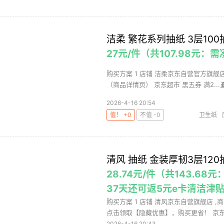
洁柔 繁花系列抽纸 3层100
27元/件（共107.98元：
购买方案 1 店铺 洁柔京东自营官方旗舰店 ,
（商品详情页） 京东超市 黑五券 满2...
2026-4-16 20:54
值！ +0
不值 -0
卫生纸
清风 抽纸 金装厚韧3层120
28.74元/件（共143.6
37天还可返5元e卡清洁津贴
购买方案 1 店铺 清风京东自营旗舰店 ,商
点击领取【隐藏优惠】，购买更省！ 京东超
2026-4-16 20:43