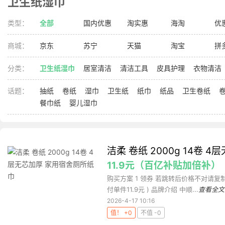
卫生纸湿巾
类型：
全部
国内优惠
淘实惠
海淘
优
商城：
京东
苏宁
天猫
淘宝
拼
分类：
卫生纸湿巾
居室清洁
清洁工具
皮具护理
衣物清洁
话题：
抽纸
卷纸
湿巾
卫生纸
纸巾
纸品
卫生卷纸
餐巾纸
婴儿湿巾
洁柔 卷纸 2000g 14卷
11.9元（百亿补贴加倍补）
购买方案 1 领券 若跳转后价格不对请复制标题
付单件11.9元 ) 品牌介绍 中顺...
查看全文
2026-4-17 10:16
值！ +0
不值 -0