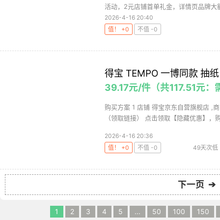
活动，2元店铺首单礼金，详情页品牌大额补
2026-4-16 20:40
值！ +0
不值 -0
得宝 TEMPO 一博同款 抽纸
39.17元/件（共117.51元
购买方案 1 店铺 得宝京东自营旗舰店 ,商品
（领取链接） 点击领取【隐藏优惠】，购买
2026-4-16 20:36
值！ +0
不值 -0
49天次低
下一页 ➔
1
2
3
4
5
...
50
100
150