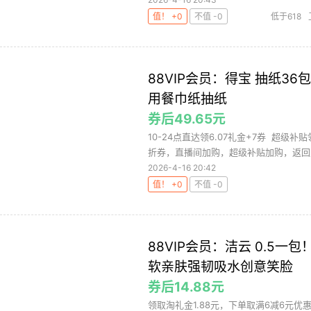
值！ +0
不值 -0
低于618
88VIP会员：得宝 抽纸3
用餐巾纸抽纸
券后49.65元
10-24点直达领6.07礼金+7券 超级
折券，直播间加购，超级补贴加购，返回购
2026-4-16 20:42
值！ +0
不值 -0
88VIP会员：洁云 0.5一
软亲肤强韧吸水创意笑脸
券后14.88元
领取淘礼金1.88元，下单取满6减6元优