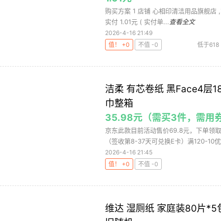
购买方案 1 店铺 心相印清洁用品旗舰店 ,商品面
实付 1.01元 ( 实付单...
查看全文
2026-4-16 21:49
值！ +0
不值 -0
低于618
洁柔 有芯卷纸 黑Face4层
巾整箱
35.98元（需买3件，需用
京东此款目前活动售价69.8元，下单领取满
（签收第8-37天可兑换E卡）满120-10优惠
2026-4-16 21:45
值！ +0
不值 -0
维达 湿厕纸 家庭装80片