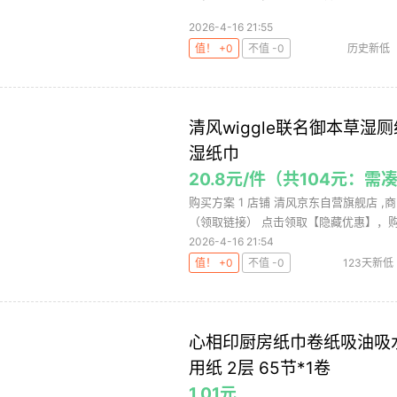
2026-4-16 21:55
值！ +0
不值 -0
历史新低
巾
清风wiggle联名御本草湿厕
湿纸巾
20.8元/件（共104元：
购买方案 1 店铺 清风京东自营旗舰店 ,商品
（领取链接） 点击领取【隐藏优惠】，购买
2026-4-16 21:54
值！ +0
不值 -0
123天新低
湿厕
心相印厨房纸巾卷纸吸油吸
用纸 2层 65节*1卷
1.01元