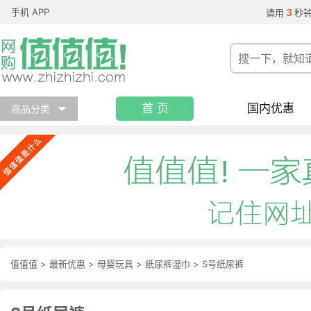
手机 APP
3
请用
秒
首 页
国内优惠
商品分类
值值值
>
最新优惠
>
母婴玩具
>
纸尿裤湿巾
>
S号纸尿裤