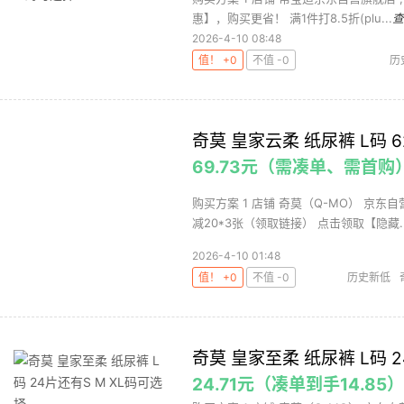
惠】，购买更省！ 满1件打8.5折(plu...
查
2026-4-10 08:48
值！ +0
不值 -0
历
奇莫 皇家云柔 纸尿裤 L码 62
69.73元（需凑单、需首购
购买方案 1 店铺 奇莫（Q-MO） 京东自营
减20*3张（领取链接） 点击领取【隐藏..
2026-4-10 01:48
值！ +0
不值 -0
历史新低
奇莫 皇家至柔 纸尿裤 L码 2
24.71元（凑单到手14.85）