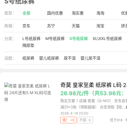
S号纸尿裤
类型：
全部
国内优惠
淘实惠
海淘
优
商城：
京东
苏宁
天猫
淘宝
拼
分类：
L号纸尿裤
M号纸尿裤
S号纸尿裤
XL\XXL号纸尿裤
隔尿垫
话题：
纸尿裤
婴儿纸尿裤
尿不湿
婴儿尿不湿
奇莫 皇家至柔 纸尿裤 L码 2
26.98元/件（共53.96
购买方案 1 店铺 奇莫（Q-MO） 京东自营
减20*3张（领取链接） 点击领取【隐...
2026-4-16 23:00
值！ +0
不值 -0
低于618
莫Q-M