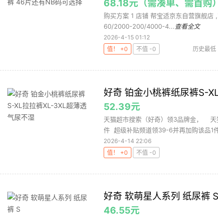
68.18元（需凑单、需首购
购买方案 1 店铺 帮宝适京东自营旗舰店 ,商品
60/2000-200/4000-4...
查看全文
2026-4-15 01:12
值！ +0
不值 -0
历史最低
好奇 铂金小桃裤纸尿裤S-X
52.39元
天猫超市搜索（好奇）领3品牌金， 天
件 超级补贴频道领39-6并再加购该品1件
2026-4-14 22:06
值！ +0
不值 -0
好奇 软萌星人系列 纸尿裤 
46.55元