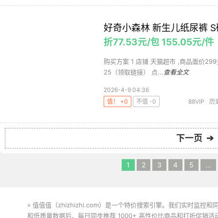
好奇小森林 新生儿纸尿裤 S码
折77.53元/包 155.05元/
购买方案 1 店铺 天猫超市 ,商品面价299元 2
25（领取链接） 点...
查看全文
2026-4-9 04:36
值！ +0
不值 -0
88VIP
历
下一页 ➔
1
2
3
4
5
...
» 值值值（zhizhizhi.com）是一个特价搜索引擎。我们实时
和低质量数据后，每日同步推荐 1000+ 高性价比商品和打折促销