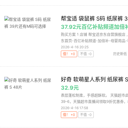
帮宝适 袋鼠裤 S码 纸尿裤
37.92元百亿补贴频道加
购买方案 1 店铺 帮宝适京东自营旗舰店 ,
东首页-百亿补贴频道-加倍补-母婴用品-可
2026-4-16 20:25
值！ +0
不值 -0
历史新低
好奇 软萌星人系列 纸尿裤 S
32.9元
表层蓬松制柔，手感超酥软。 天猫超市此
39-6，天猫超市直播间领取9折优惠券，88vi
2026-4-16 17:58
值！ +0
不值 -0