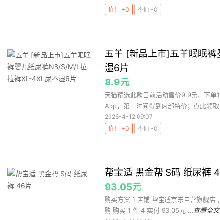
值！ +0
不值 -0
五羊 [新品上市]五羊眠眠裤婴
湿6片
8.9元
天猫精选此款目前活动售价9.9元，下单
App，第一时间得到内部特价；点此领取隐
2026-4-12 09:07
值！ +0
不值 -0
帮宝适 黑金帮 S码 纸尿裤 
93.05元
购买方案 1 店铺 帮宝适京东自营旗舰店 ,
购 购买 1 件 4 实付 93.05元 ...
查看全文