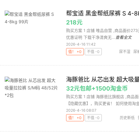
帮宝适 黑金帮纸尿裤 S 4-8k
218元
购买方案 1 店铺 唯品自营 ,商品面价273元 
优惠证明 下载干净清爽无...
查看全文
2026-4-16 11:42
值！ +0
不值 -0
尿不湿
尿
海豚爸比 从芯出发 超大吸量拉
32元包邮+1500淘金币
购买方案 1 店铺 海豚爸比旗舰店 ,商品面
【隐藏优惠】，购买更省！ 如何使用淘金币
2026-4-16 08:07
值！ +0
不值 -0
历史新低
豚