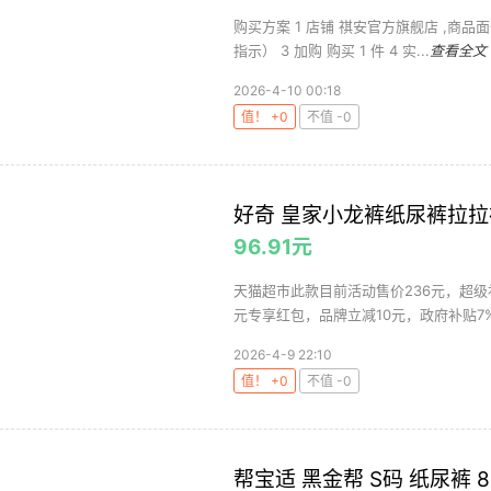
购买方案 1 店铺 祺安官方旗舰店 ,商品面价
指示） 3 加购 购买 1 件 4 实...
查看全文
2026-4-10 00:18
值！ +0
不值 -0
好奇 皇家小龙裤纸尿裤拉拉
96.91元
天猫超市此款目前活动售价236元，超级补贴
元专享红包，品牌立减10元，政府补贴7%
2026-4-9 22:10
值！ +0
不值 -0
帮宝适 黑金帮 S码 纸尿裤 