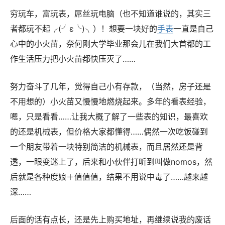
穷玩车，富玩表，屌丝玩电脑（也不知道谁说的，其实三
者都玩不起╭(╯ε╰)╮）！想要一块好的
手表
一直是自己
心中的小火苗，奈何刚大学毕业那会儿在我们大首都的工
作生活压力把小火苗都快压灭了……
努力奋斗了几年，觉得自己小有存款，（当然，房子还是
不用想的）小火苗又慢慢地燃烧起来。多年的看表经验，
嗯，只是看看……让我大概了解了一些表的知识，最喜欢
的还是机械表，但价格大家都懂得……偶然一次吃饭碰到
一个朋友带着一块特别简洁的机械表，而且居然还是背
透，一眼变迷上了，后来和小伙伴打听到叫做nomos，然
后就是各种度娘＋值值值，结果不用说中毒了……越来越
深……
后面的话有点长，还是先上购买地址，再继续说我的废话