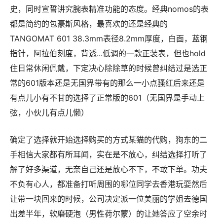
史，同时宣誓讲究腕表精准功能的态度。经典nomos的表
都是简约的包豪斯风格，最喜欢的还是经典的
TANGOMAT 601 38.3mm表径8.2mm厚度，白面，蓝钢
指针，阿拉伯刻度，背透...低调的一款正装表，但也hold
住日常休闲佩戴，下定决心除除草的时候曾纠结过是选正
常的601版本还是无国界带有的那么一小点骚红后来还是
有点儿小有不甘的选择了正常版的601（无国界是手动上
弦，小伙儿有点儿懒）
确定了选择就开始选择购买的方式某猫的代购，狗东的二
手相信大家都有所耳闻，实在是不放心，纠结选择打听了
解了好多渠道，无奈自己还是放心不下，不敢下单。功夫
不负有心人，都准备打听周围的哪位同学去香港玩耍然后
让带一块回来的时候，公司决定派一位美丽的学姐去德国
出差半年，软磨硬泡（男性荷尔蒙）的让她答应了空余时