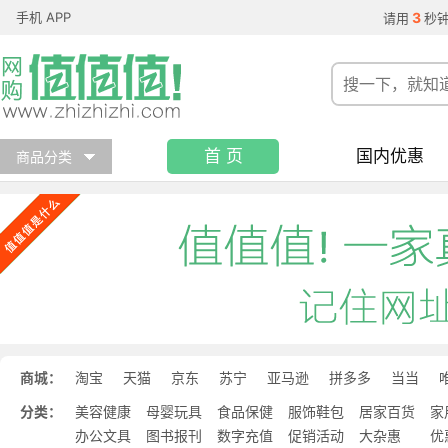
手机 APP
3
请用
秒
首 页
国内优惠
商品分类
商城：
淘宝
天猫
京东
苏宁
亚马逊
拼多多
当当
分类：
美容健康
母婴玩具
食品保健
服饰鞋包
居家百货
家
办公文具
图书报刊
数字充值
促销活动
大杂惠
优