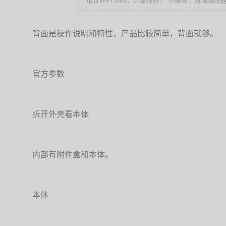
用过WRT54G，印象很好！ 小编答：海淘路由器，
背面是操作说明和特性，产品比较简单，背面就够。
官方参数
拆开外壳看本体
内部有附件盒和本体。
本体