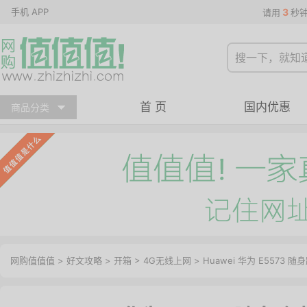
手机 APP
3
请用
秒
首 页
国内优惠
商品分类
网购值值值
>
好文攻略
>
开箱
>
4G无线上网
> Huawei 华为 E5573