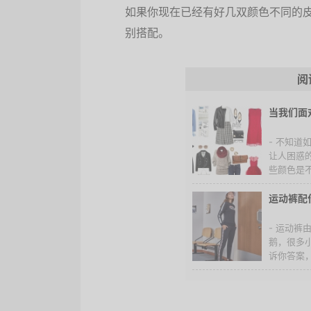
如果你现在已经有好几双颜色不同的
别搭配。
阅
当我们面
- 不知
让人困惑
些颜色是不
运动裤配
- 运动
鹅，很多
诉你答案，