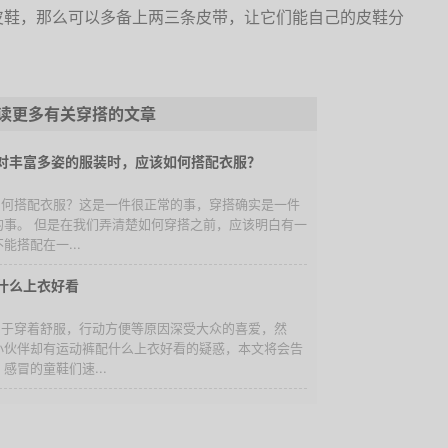
皮鞋，那么可以多备上两三条皮带，让它们能自己的皮鞋分
读更多有关穿搭的文章
对丰富多姿的服装时，应该如何搭配衣服？
道如何搭配衣服？这是一件很正常的事，穿搭确实是一件
的事。 但是在我们弄清楚如何穿搭之前，应该明白有一
能搭配在一...
什么上衣好看
裤由于穿着舒服，行动方便等原因深受大众的喜爱，然
小伙伴却有运动裤配什么上衣好看的疑惑，本文将会告
感冒的童鞋们速...