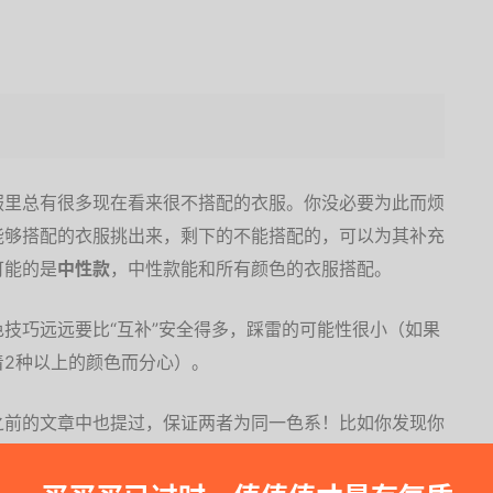
服里总有很多现在看来很不搭配的衣服。你没必要为此而烦
能够搭配的衣服挑出来，剩下的不能搭配的，可以为其补充
可能的是
中性款
，中性款能和所有颜色的衣服搭配。
技巧远远要比“互补”安全得多，踩雷的可能性很小（如果
着2种以上的颜色而分心）。
之前的文章中也提过，保证两者为同一色系！比如你发现你
他衣服搭配时，你可以选择一件浅红色的围巾。