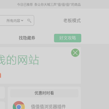
今日已推荐
条让你大喊三声"值!值!值!"的商品
老板模式
找隐藏券
好文攻略
优惠时时看
值值值浏览器插件