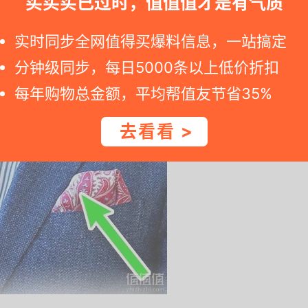
买买买已过时，值值值才是有气质
是这样，那你初步成功了。
实时同步全网值得买爆料信息，一站搞定
分钟级同步，每日5000条以上低价折扣
每年购物总金额，平均帮值友节省35%
去看看 >