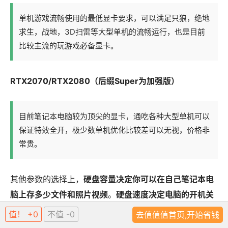
单机游戏流畅使用的最低显卡要求，可以满足只狼，绝地
求生，战地，3D扫雷等大型单机的流畅运行，也是目前
比较主流的玩游戏必备显卡。
RTX2070/RTX2080（后缀Super为加强版）
目前笔记本电脑较为顶尖的显卡，通吃各种大型单机可以
保证特效全开，极少数单机优化比较差可以无视，价格非
常贵。
其他参数的选择上，
硬盘容量决定你可以在自己笔记本电
脑上存多少文件和照片视频
。
硬盘速度决定电脑的开机关
机，载入软件和整体使用的流畅度
。这就是为什么有的人
值！ +0
不值 -0
去值值值首页,开始省钱
的电脑一卡，就会选择换固态硬盘的原因。