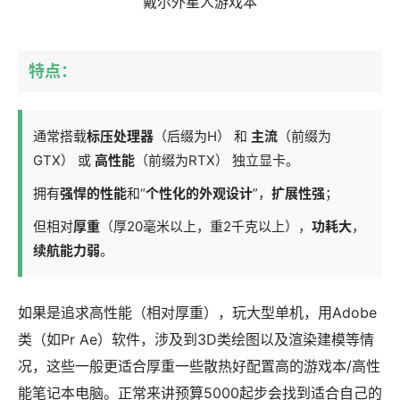
戴尔外星人游戏本
特点：
通常搭载
标压处理器
（后缀为H） 和
主流
（前缀为
GTX） 或
高性能
（前缀为RTX） 独立显卡。
拥有
强悍的性能
和“
个性化的外观设计
”，
扩展性强
；
但相对
厚重
（厚20毫米以上，重2千克以上），
功耗大
，
续航能力弱
。
如果是追求高性能（相对厚重），玩大型单机，用Adobe
类（如Pr Ae）软件，涉及到3D类绘图以及渲染建模等情
况，这些一般更适合厚重一些散热好配置高的游戏本/高性
能笔记本电脑。正常来讲预算5000起步会找到适合自己的