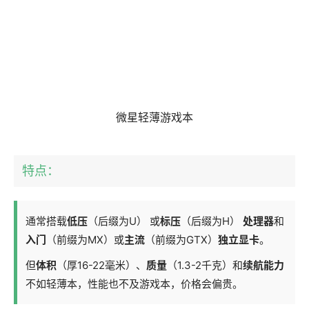
微星轻薄游戏本
特点：
通常搭载
低压
（后缀为U） 或
标压
（后缀为H）
处理器
和
入门
（前缀为MX）或
主流
（前缀为GTX）
独立显卡
。
但
体积
（厚16-22毫米）、
质量
（1.3-2千克）和
续航能力
不如轻薄本，性能也不及游戏本，价格会偏贵。