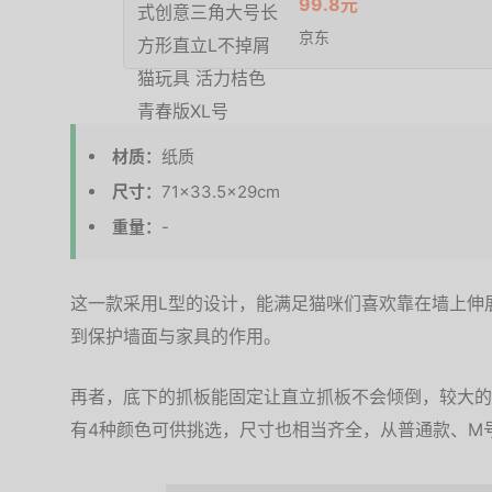
99.8元
京东
材质：
纸质
尺寸：
71×33.5×29cm
重量：
-
这一款采用L型的设计，能满足猫咪们喜欢靠在墙上伸
到保护墙面与家具的作用。
再者，底下的抓板能固定让直立抓板不会倾倒，较大的
有4种颜色可供挑选，尺寸也相当齐全，从普通款、M号