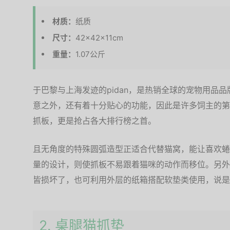
材质：
纸质
尺寸：
42×42×11cm
重量：
1.07公斤
于巴黎与上海发迹的pidan，是热销全球的宠物用品
意之外，还有着十分贴心的功能，因此是许多饲主的第
抓板，更是抢占各大排行榜之首。
且无角度的特殊圆弧造型正适合代替猫窝，能让喜欢蜷
量的设计，则使抓板不易跟着猫咪的动作而移位。另外
皆损坏了，也可利用外层的纸箱搭配软垫类使用，说是
2. 桌腿猫抓垫