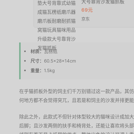
大号靠背沙发猫抓板
69元
京东
材质：
瓦楞纸
尺寸：
60.5×28×14cm
重量：
1.5kg
在乎猫抓板外型的饲主们千万别错过这一款产品，其仿
何地方都不会觉得突兀，且若是和饲主的沙发并排更能
除此之外，此款式不但针对体型较大的猫咪设计成加大
后脚；且沙发两侧的扶手和椅背处，还能让喜欢将头部