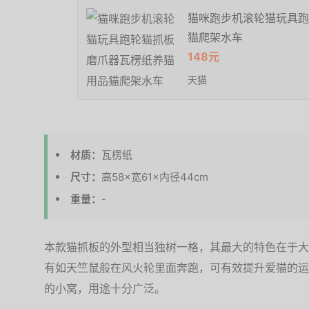
猫咪跑步机滚轮猫玩具跑
猫爬架水车
148元
天猫
材质：
瓦楞纸
尺寸：
高58×宽61×内径44cm
重量：
-
本款猫抓板的外型相当独树一格，其最大的特色在于大
有如天竺鼠般在风火轮里面奔跑，可有效提升爱猫的运
的小窝，用途十分广泛。