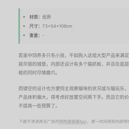
材质：
纸质
尺寸：
73×54×109cm
重量：
-
若家中饲养多只毛小孩，不如购入这组大型产品来满足
挑华丽的城堡，内部还设计有多个猫抓板，并且在底层
梭的同时尽情磨爪。
而镂空的设计也方便饲主观察猫咪的状况或与猫玩乐，
产品体积偏大，得考虑好放置空间再下手。而且它的价
不提高一些预算了。
下载干净清爽无广告的
网购值值值App
，第一时间得到内部特