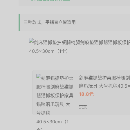
三种款式，平铺直立皆适用
剑麻猫抓垫护桌腿椅腿剑
磨爪玩具 大号抓毯40.5×
18.8元
京东