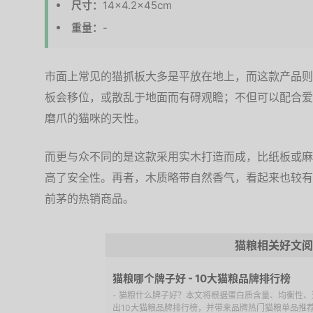
尺寸：
14×4.2×45cm
重量：
-
市面上常见的猫抓板大多是平放在地上，而这款产品则
板会移位，或散乱于地面而有碍观瞻；不但可以配合爱
磨爪的猫咪的天性。
而更与众不同的是这款采用实木打造而成，比纸板或麻
高了安全性。再者，木质略带自然香气，看起来也较有
前茅的热销商品。
猫粮相关好文阅
猫粮哪个牌子好 - 10大猫粮品牌排行榜
- 猫粮什么牌子好？本文将根据蛋白质含量、均衡性
出10大猫粮品牌排行榜，并带来品牌热门猫粮单品推荐