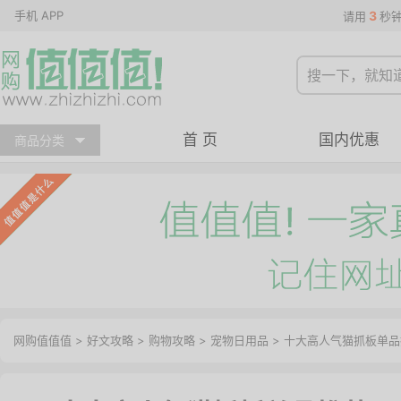
手机 APP
3
请用
秒
首 页
国内优惠
商品分类
网购值值值
>
好文攻略
>
购物攻略
>
宠物日用品
> 十大高人气猫抓板单