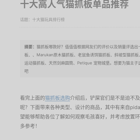
十大高人气猫抓板单品推荐
十大猫玩具排行榜
猫抓板哪款好？值值值根据网友们的评价以及销量评选出十
板、、Marukan原木貓抓板、老鼠鱼诱饵猫抓板、斜坡型猫抓
运动猫抓板、天然剑麻圆筒、Petique 宠物城堡。想要为猫
吧
看完上面的
猫抓板选购
介绍后，铲屎官们是不是迫不及
呢？下面带来各种类型、设计的商品，其中有来自pidan、
望能够帮助各位了解如何观察毛孩喜好，并考虑放置环
多参考！