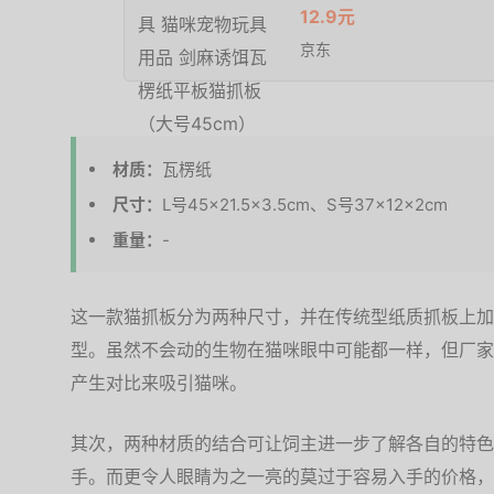
12.9元
京东
材质：
瓦楞纸
尺寸：
L号45×21.5×3.5cm、S号37×12×2cm
重量：
-
这一款猫抓板分为两种尺寸，并在传统型纸质抓板上加
型。虽然不会动的生物在猫咪眼中可能都一样，但厂家
产生对比来吸引猫咪。
其次，两种材质的结合可让饲主进一步了解各自的特色
手。而更令人眼睛为之一亮的莫过于容易入手的价格，