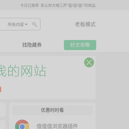
今日已推荐
条让你大喊三声"值!值!值!"的商品
老板模式
找隐藏券
好文攻略
优惠时时看
值值值浏览器插件