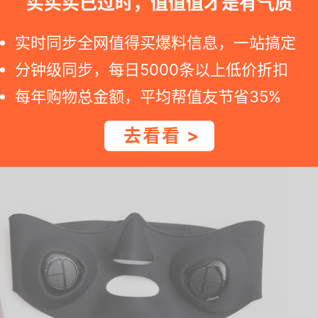
买买买已过时，值值值才是有气质
类型，在选择前得先厘清自身主要的肌肤烦恼，才能成功挑
绍四种常见的美容机类别供大家参考。
实时同步全网值得买爆料信息，一站搞定
分钟级同步，每日5000条以上低价折扣
可紧致肌肤、改善下垂
每年购物总金额，平均帮值友节省35%
去看看 >